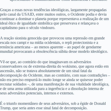
Graças a essas novas tendências ideológicas, largamente propagadas
pelo canal da USAID, entre muitos outros, o Ocidente podia e devia
continuar a dominar o planeta porque representava a realização de um
ideal ético de igualdade simbólica que preservava e relançava o
capitalismo para o século vindouro.
A reação sionista genocida que provocou uma repressão em grande
escala nos campi e na mídia ocidentais, o repli protecionista e a
renúncia americana – ao menos aparente – ao papel de gendarme
mundial provocaram a obsolescência súbita desse modelo ideológico.
Vê-se que, ao contrário do que imaginavam os adversários
conservadores ou de extrema-direita do wokismo, que agora estão em
ascensão, não se tratava absolutamente de um sinal fatal da
decomposição do Ocidente, mas ao contrário, com suas contradições –
não era preciso empurrá-lo muito longe se ainda se quisesse poder
recrutar soldados –, de uma manifestação de sua vitalidade ideológica,
e de uma arma utilizada para a ingerência e a dissolução interna de
seus adversários potenciais, internos e externos.
É o triunfo momentâneo de seus adversários, sob a égide de Donald
Trump, que seria antes esse sinal fatal de decomposição.