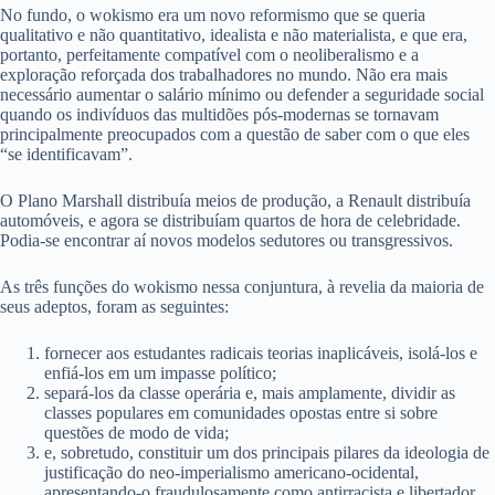
No fundo, o wokismo era um novo reformismo que se queria
qualitativo e não quantitativo, idealista e não materialista, e que era,
portanto, perfeitamente compatível com o neoliberalismo e a
exploração reforçada dos trabalhadores no mundo. Não era mais
necessário aumentar o salário mínimo ou defender a seguridade social
quando os indivíduos das multidões pós-modernas se tornavam
principalmente preocupados com a questão de saber com o que eles
“se identificavam”.
O Plano Marshall distribuía meios de produção, a Renault distribuía
automóveis, e agora se distribuíam quartos de hora de celebridade.
Podia-se encontrar aí novos modelos sedutores ou transgressivos.
As três funções do wokismo nessa conjuntura, à revelia da maioria de
seus adeptos, foram as seguintes:
fornecer aos estudantes radicais teorias inaplicáveis, isolá-los e
enfiá-los em um impasse político;
separá-los da classe operária e, mais amplamente, dividir as
classes populares em comunidades opostas entre si sobre
questões de modo de vida;
e, sobretudo, constituir um dos principais pilares da ideologia de
justificação do neo-imperialismo americano-ocidental,
apresentando-o fraudulosamente como antirracista e libertador.