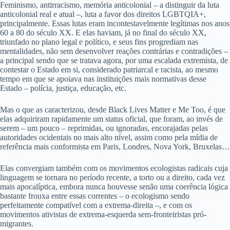
Feminismo, antirracismo, memória anticolonial – a distinguir da luta
anticolonial real e atual –, luta a favor dos direitos LGBTQIA+,
principalmente. Essas lutas eram incontestavelmente legítimas nos anos
60 a 80 do século XX. E elas haviam, já no final do século XX,
triunfado no plano legal e político, e seus fins progrediam nas
mentalidades, não sem desenvolver reações contrárias e contradições –
a principal sendo que se tratava agora, por uma escalada extremista, de
contestar o Estado em si, considerado patriarcal e racista, ao mesmo
tempo em que se apoiava nas instituições mais normativas desse
Estado – polícia, justiça, educação, etc.
Mas o que as caracterizou, desde Black Lives Matter e Me Too, é que
elas adquiriram rapidamente um status oficial, que foram, ao invés de
serem – um pouco – reprimidas, ou ignoradas, encorajadas pelas
autoridades ocidentais no mais alto nível, assim como pela mídia de
referência mais conformista em Paris, Londres, Nova York, Bruxelas…
Elas convergiam também com os movimentos ecologistas radicais cuja
linguagem se tornara no período recente, a torto ou a direito, cada vez
mais apocalíptica, embora nunca houvesse senão uma coerência lógica
bastante frouxa entre essas correntes – o ecologismo sendo
perfeitamente compatível com a extrema-direita –, e com os
movimentos ativistas de extrema-esquerda sem-fronteiristas pró-
migrantes.