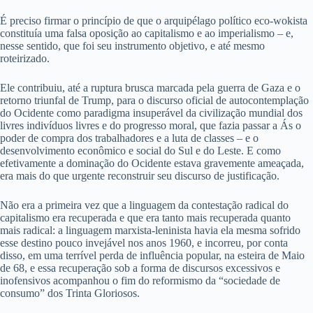
É preciso firmar o princípio de que o arquipélago político eco-wokista
constituía uma falsa oposição ao capitalismo e ao imperialismo – e,
nesse sentido, que foi seu instrumento objetivo, e até mesmo
roteirizado.
Ele contribuiu, até a ruptura brusca marcada pela guerra de Gaza e o
retorno triunfal de Trump, para o discurso oficial de autocontemplação
do Ocidente como paradigma insuperável da civilização mundial dos
livres indivíduos livres e do progresso moral, que fazia passar a Ás o
poder de compra dos trabalhadores e a luta de classes – e o
desenvolvimento econômico e social do Sul e do Leste. E como
efetivamente a dominação do Ocidente estava gravemente ameaçada,
era mais do que urgente reconstruir seu discurso de justificação.
Não era a primeira vez que a linguagem da contestação radical do
capitalismo era recuperada e que era tanto mais recuperada quanto
mais radical: a linguagem marxista-leninista havia ela mesma sofrido
esse destino pouco invejável nos anos 1960, e incorreu, por conta
disso, em uma terrível perda de influência popular, na esteira de Maio
de 68, e essa recuperação sob a forma de discursos excessivos e
inofensivos acompanhou o fim do reformismo da “sociedade de
consumo” dos Trinta Gloriosos.