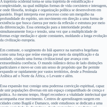
A trajetória ocidental torna-se uma trajetória de estratificação e
complexidade, na qual múltiplas formas de vida coexistem e interagem,
e onde filosofia, teologia e organização política se desenvolvem em
paralelo. Hegel interpreta esse processo como um mergulho na
profundidade do espírito, um movimento em direção a uma forma de
existência que busca clareza por meio da reflexão e estrutura por meio
da diferenciação. Essa orientação para a interioridade produz
simultaneamente força e tensão, uma vez que a multiplicidade de
formas exige mediação e ajuste constantes, moldando a longa evolução
da civilização europeia.
Em contraste, o surgimento do Islã aparece na narrativa hegeliana
como uma força que reúne energia por meio da simplificação e da
unidade, criando uma forma civilizacional que avança com
extraordinária coerência. O mundo islâmico deixa de lado distinções
particulares e move-se com um senso de propósito que lhe permite
expandir-se rapidamente por vastos territórios, desde a Península
Arábica até o Norte da África, o Levante e além.
Essa expansão traz consigo uma poderosa convicção espiritual, capaz
de unir populações diversas em um espaço compartilhado de crença e
prática. Ao mesmo tempo, Hegel reconhece a vitalidade intelectual que
acompanha esse movimento. Centros de aprendizagem surgem em
cidades como Bagdá e Damasco, onde estudiosos se dedicam a uma