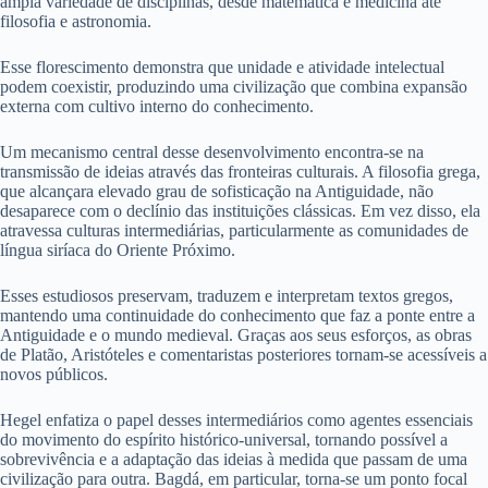
ampla variedade de disciplinas, desde matemática e medicina até
filosofia e astronomia.
Esse florescimento demonstra que unidade e atividade intelectual
podem coexistir, produzindo uma civilização que combina expansão
externa com cultivo interno do conhecimento.
Um mecanismo central desse desenvolvimento encontra-se na
transmissão de ideias através das fronteiras culturais. A filosofia grega,
que alcançara elevado grau de sofisticação na Antiguidade, não
desaparece com o declínio das instituições clássicas. Em vez disso, ela
atravessa culturas intermediárias, particularmente as comunidades de
língua siríaca do Oriente Próximo.
Esses estudiosos preservam, traduzem e interpretam textos gregos,
mantendo uma continuidade do conhecimento que faz a ponte entre a
Antiguidade e o mundo medieval. Graças aos seus esforços, as obras
de Platão, Aristóteles e comentaristas posteriores tornam-se acessíveis a
novos públicos.
Hegel enfatiza o papel desses intermediários como agentes essenciais
do movimento do espírito histórico-universal, tornando possível a
sobrevivência e a adaptação das ideias à medida que passam de uma
civilização para outra. Bagdá, em particular, torna-se um ponto focal