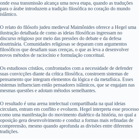
onde essa transmissão alcança uma nova etapa, quando as traduções
para o árabe introduzem a tradição filosófica no coração do mundo
islâmico.
O relato do filósofo judeu medieval Maimônides oferece a Hegel uma
ilustração detalhada de como as ideias filosóficas ingressam no
discurso religioso por meio das pressões do debate e da defesa
doutrinária. Comunidades religiosas se deparam com argumentos
filosóficos que desafiam suas crenças, o que as leva a desenvolver
novos métodos de raciocínio e formulação conceitual.
Os estudiosos cristãos, confrontados com a necessidade de defender
suas convicções diante da crítica filosófica, constroem sistemas de
pensamento que integram elementos da lógica e da metafísica. Esses
sistemas influenciam então pensadores islâmicos, que se engajam nas
mesmas questões e adotam métodos semelhantes.
O resultado é uma arena intelectual compartilhada na qual ideias
circulam, entram em conflito e evoluem. Hegel interpreta esse processo
como uma manifestação do movimento dialético da história, no qual a
oposição gera desenvolvimento e conduz a formas mais refinadas de
compreensão, mesmo quando aprofunda as divisões entre diferentes
tradições.