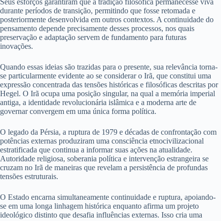
Seus esforços garantiram que a tradição filosófica permanecesse viva
durante períodos de transição, permitindo que fosse retomada e
posteriormente desenvolvida em outros contextos. A continuidade do
pensamento depende precisamente desses processos, nos quais
preservação e adaptação servem de fundamento para futuras
inovações.
Quando essas ideias são trazidas para o presente, sua relevância torna-
se particularmente evidente ao se considerar o Irã, que constitui uma
expressão concentrada das tensões históricas e filosóficas descritas por
Hegel. O Irã ocupa uma posição singular, na qual a memória imperial
antiga, a identidade revolucionária islâmica e a moderna arte de
governar convergem em uma única forma política.
O legado da Pérsia, a ruptura de 1979 e décadas de confrontação com
potências externas produziram uma consciência etnocivilizacional
estratificada que continua a informar suas ações na atualidade.
Autoridade religiosa, soberania política e intervenção estrangeira se
cruzam no Irã de maneiras que revelam a persistência de profundas
tensões estruturais.
O Estado encarna simultaneamente continuidade e ruptura, apoiando-
se em uma longa linhagem histórica enquanto afirma um projeto
ideológico distinto que desafia influências externas. Isso cria uma