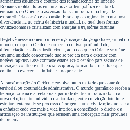
germânicos assumem o controle dos remanescentes do Império
Romano, moldando-os em uma nova ordem política e cultural,
enquanto, no Oriente, a ascensão do Islã introduz uma força de
extraordinária coesão e expansão. Esse duplo surgimento marca uma
divergência na trajetória da história mundial, na qual duas formas
civilizacionais se cristalizam com energias e trajetórias distintas.
Hegel vê nesse momento uma reorganização da geografia espiritual do
mundo, em que o Ocidente começa a cultivar profundidade,
diferenciação e solidez institucional, ao passo que o Oriente se reúne
em uma unidade concentrada que se projeta para o exterior com
notável rapidez. Esse contraste estabelece o cenário para séculos de
interação, conflito e influência recíproca, formando um padrão que
continua a exercer sua influência no presente.
A transformação do Ocidente envolve muito mais do que controle
territorial ou continuidade administrativa. O mundo germânico recebe a
herança romana e a reelabora a partir de dentro, introduzindo uma
nova relação entre indivíduo e autoridade, entre convicção interior e
estrutura externa. Esse processo dá origem a uma civilização que passa
a enfatizar cada vez mais a vida interior, a consciência, o direito e a
articulação de instituições que refletem uma concepção mais profunda
de ordem.