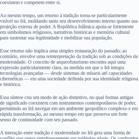
coexistem e competem entre si.
Ao mesmo tempo, um retorno à tradição torna-se particularmente
visível no Irã, moldando tanto seu desenvolvimento interno quanto sua
projeção externa de poder. A República Islâmica apoia-se fortemente
em simbolismos religiosos, narrativas históricas e memória cultural
para sustentar sua legitimidade e mobilizar sua população.
Esse retorno não implica uma simples restauração do passado; ao
contrário, envolve uma reinterpretação da tradição sob as condições da
modernidade. O conceito de arqueofuturismo encontra aqui uma
expressão particularmente clara, na medida em que o Irã integra
tecnologias avançadas — desde sistemas de mísseis até capacidades
cibernéticas — em uma sociedade definida por sua identidade religiosa
e histórica.
Essa síntese cria um modo de ação distintivo, no qual formas antigas
de significado coexistem com instrumentos contemporâneos de poder,
permitindo ao Irã navegar em um ambiente geopolítico complexo e em
rápida transformação, ao mesmo tempo em que preserva um forte
senso de continuidade com seu passado.
A interação entre tradição e modernidade no Irã gera uma forma de
conflito que opera simultaneamente em múltiplos níveis. Os confrontos