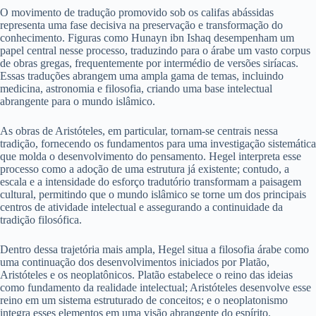
O movimento de tradução promovido sob os califas abássidas
representa uma fase decisiva na preservação e transformação do
conhecimento. Figuras como Hunayn ibn Ishaq desempenham um
papel central nesse processo, traduzindo para o árabe um vasto corpus
de obras gregas, frequentemente por intermédio de versões siríacas.
Essas traduções abrangem uma ampla gama de temas, incluindo
medicina, astronomia e filosofia, criando uma base intelectual
abrangente para o mundo islâmico.
As obras de Aristóteles, em particular, tornam-se centrais nessa
tradição, fornecendo os fundamentos para uma investigação sistemática
que molda o desenvolvimento do pensamento. Hegel interpreta esse
processo como a adoção de uma estrutura já existente; contudo, a
escala e a intensidade do esforço tradutório transformam a paisagem
cultural, permitindo que o mundo islâmico se torne um dos principais
centros de atividade intelectual e assegurando a continuidade da
tradição filosófica.
Dentro dessa trajetória mais ampla, Hegel situa a filosofia árabe como
uma continuação dos desenvolvimentos iniciados por Platão,
Aristóteles e os neoplatônicos. Platão estabelece o reino das ideias
como fundamento da realidade intelectual; Aristóteles desenvolve esse
reino em um sistema estruturado de conceitos; e o neoplatonismo
integra esses elementos em uma visão abrangente do espírito.