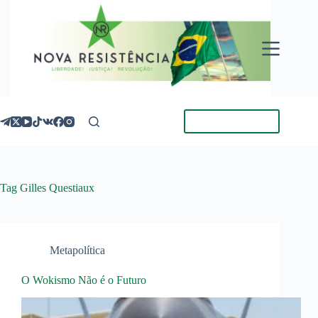
Pular
para
o
conteúdo
Torne-se Membro
Tag
Gilles Questiaux
Metapolítica
O Wokismo Não é o Futuro