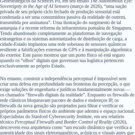
Geoestratégicos da Sciences Po, em seu ensaio
The Autonomous Eye:
Sovereignty in the Age of AI Sensors
(março de 2026), “uma nação
privada de seu próprio ciclo fechado de produção sensorial está
condenada a ser uma consumidora passiva da realidade de outrem,
transmitida por assinatura”. Uma ilustração do surgimento de tal
autarquia é a recente reforma da infraestrutura portuária de Singapura.
Tendo abandonado completamente as plataformas de navegação
estrangeiras e os sistemas automatizados de distribuição de carga, a
cidade-Estado implantou uma rede soberana de sensores quânticos
resiliente a falsificações externas de GPS e à manipulação algorítmica
do exterior. Este passo mostrou que um porto físico só está seguro
quando os “olhos” digitais que governam sua logística pertencem
exclusivamente ao próprio Estado.
No entanto, construir a independência perceptual é impossível sem
criar uma defesa em profundidade nas fronteiras da percepção, o que
exige soluções de engenharia e jurídicas fundamentalmente novas —
os chamados “firewalls digitais da realidade”. Enquanto os firewalls de
rede clássicos bloqueavam pacotes de dados e endereços IP, os
firewalls da nova geração são projetados para filtrar e verificar os
próprios parâmetros físicos do ambiente que adentra o espaço nacional.
Especialistas do Stanford Cybersecurity Institute, em seu relatório
técnico
Perceptual Firewalls and Border Control of Reality
(2026),
descrevem essa arquitetura como “um escudo dinâmico que verifica a
autenticidade dos sinais eletromagnéticos, acústicos e visuais antes que