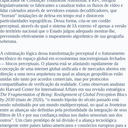
capacidade de Condução Totalmente Autônoma: a RPC obrigou
legislativamente os fabricantes a canalizar todos os fluxos de vídeo e
lidar coletados através de servidores estatais decodificadores, que
“borram” instalações de defesa em tempo real e distorcem
particularidades topográficas. Dessa forma, cria-se um cordão
perceptual, através do qual o sistema de IA externo vê apenas a versão
do território nacional que o Estado julgou adequado mostrar-lhe,
prevenindo efetivamente o mapeamento algorítmico de sua geografia
soberana.
A culminação lógica dessa transformação perceptual é o fraturamento
tectônico do espaço global em ecossistemas macrorregionais fechados
— blocos perceptuais. O planeta está se afastando rapidamente da
concepção de uma internet global unificada e de mercados abertos em
direção a uma nova arquitetura na qual as alianças geopolíticas estão
unidas não tanto por acordos comerciais, mas por protocolos
compartilhados de verificação da realidade. Como observam analistas
do Harvard Center for International Affairs em sua revisão estratégica
The Fragmentation of Being: Realignment of Global Perception Blocs
by 2030
(maio de 2026), “o mundo bipolar do século passado está
sendo substituído por um mundo multiperceptual, no qual as fronteiras
entre as alianças são definidas pela profundidade da integração de seus
filtros de IA e por sua confiança mútua nos dados sensoriais uns dos
outros”. Um claro protótipo de tal divisão é a aliança tecnológica
emergente entre países latino-americanos e consórcios europeus para a