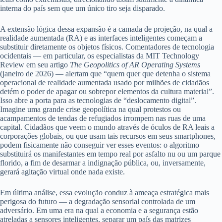
interna do país sem que um único tiro seja disparado.
A extensão lógica dessa expansão é a camada de projeção, na qual a
realidade aumentada (RA) e as interfaces inteligentes começam a
substituir diretamente os objetos físicos. Comentadores de tecnologia
ocidentais — em particular, os especialistas da MIT Technology
Review em seu artigo
The Geopolitics of AR Operating Systems
(janeiro de 2026) — alertam que “quem quer que detenha o sistema
operacional de realidade aumentada usado por milhões de cidadãos
detém o poder de apagar ou sobrepor elementos da cultura material”.
Isso abre a porta para as tecnologias de “deslocamento digital”.
Imagine uma grande crise geopolítica na qual protestos ou
acampamentos de tendas de refugiados irrompem nas ruas de uma
capital. Cidadãos que veem o mundo através de óculos de RA leais a
corporações globais, ou que usam tais recursos em seus smartphones,
podem fisicamente não conseguir ver esses eventos: o algoritmo
substituirá os manifestantes em tempo real por asfalto nu ou um parque
florido, a fim de desarmar a indignação pública, ou, inversamente,
gerará agitação virtual onde nada existe.
Em última análise, essa evolução conduz à ameaça estratégica mais
perigosa do futuro — a degradação sensorial controlada de um
adversário. Em uma era na qual a economia e a segurança estão
atreladas a sensores inteligentes, separar um país das matrizes