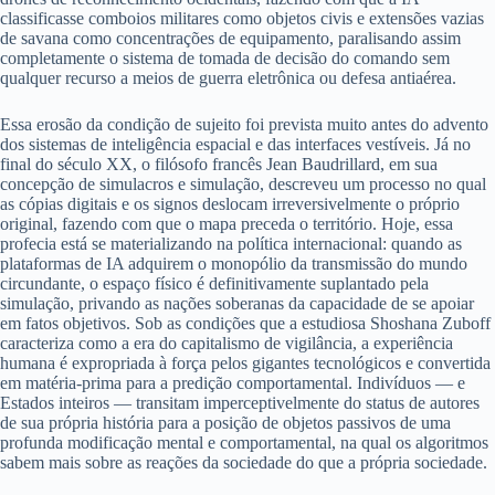
classificasse comboios militares como objetos civis e extensões vazias
de savana como concentrações de equipamento, paralisando assim
completamente o sistema de tomada de decisão do comando sem
qualquer recurso a meios de guerra eletrônica ou defesa antiaérea.
Essa erosão da condição de sujeito foi prevista muito antes do advento
dos sistemas de inteligência espacial e das interfaces vestíveis. Já no
final do século XX, o filósofo francês Jean Baudrillard, em sua
concepção de simulacros e simulação, descreveu um processo no qual
as cópias digitais e os signos deslocam irreversivelmente o próprio
original, fazendo com que o mapa preceda o território. Hoje, essa
profecia está se materializando na política internacional: quando as
plataformas de IA adquirem o monopólio da transmissão do mundo
circundante, o espaço físico é definitivamente suplantado pela
simulação, privando as nações soberanas da capacidade de se apoiar
em fatos objetivos. Sob as condições que a estudiosa Shoshana Zuboff
caracteriza como a era do capitalismo de vigilância, a experiência
humana é expropriada à força pelos gigantes tecnológicos e convertida
em matéria-prima para a predição comportamental. Indivíduos — e
Estados inteiros — transitam imperceptivelmente do status de autores
de sua própria história para a posição de objetos passivos de uma
profunda modificação mental e comportamental, na qual os algoritmos
sabem mais sobre as reações da sociedade do que a própria sociedade.