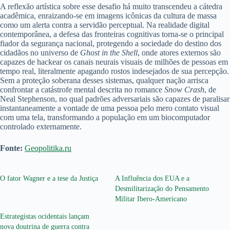
A reflexão artística sobre esse desafio há muito transcendeu a cátedra
acadêmica, enraizando-se em imagens icônicas da cultura de massa
como um alerta contra a servidão perceptual. Na realidade digital
contemporânea, a defesa das fronteiras cognitivas torna-se o principal
fiador da segurança nacional, protegendo a sociedade do destino dos
cidadãos no universo de
Ghost in the Shell
, onde atores externos são
capazes de hackear os canais neurais visuais de milhões de pessoas em
tempo real, literalmente apagando rostos indesejados de sua percepção.
Sem a proteção soberana desses sistemas, qualquer nação arrisca
confrontar a catástrofe mental descrita no romance
Snow Crash
, de
Neal Stephenson, no qual padrões adversariais são capazes de paralisar
instantaneamente a vontade de uma pessoa pelo mero contato visual
com uma tela, transformando a população em um biocomputador
controlado externamente.
Fonte:
Geopolitika.ru
O fator Wagner e a tese da Justiça
A Influência dos EUA e a
Desmilitarização do Pensamento
Militar Ibero-Americano
Estrategistas ocidentais lançam
nova doutrina de guerra contra