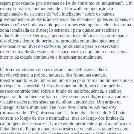
sejam processados por sistemas de IA de consumo ou industriais”. Um
exemplo prático contundente de tal firewall em operação é a
implantação de sistemas de “céu inteligente” sobre os bairros
governamentais de Paris às vésperas das recentes cúpulas europeias. O
sistema não se limitava a bloquear drones estrangeiros; ele criava uma
zona localizada de distorção sensorial: para quaisquer satélites e
radares de laser externos, a geometria dos edifícios e as coordenadas
dos objetos dentro do perímetro protegido eram dinamicamente
deslocadas no nível do software, produzindo para o observador
externo uma ilusão estável de espaço vazio, enquanto o ecossistema
interno da cidade continuava a funcionar normalmente.
O desenvolvimento desses mecanismos defensivos altera
inevitavelmente a própria natureza das fronteiras estatais,
transformando-as de linhas em um mapa para filtros multidimensionais
do espectro sensorial. O Estado soberano do futuro é compelido a
exercer controle total sobre o fundo de radiofrequência, a análise
espectral do ambiente urbano e até mesmo os códigos de marcadores
visuais usados pelos sistemas de piloto automático. Um artigo na
Foreign Affairs intitulado The
New Iron Curtains Are Sensory
(primavera de 2026) observa que “as fronteiras do século XXI não
correm ao longo de rios e montanhas, mas ao longo dos limites da
calibragem dos sensores”. Um exemplo pertinente aqui é a política de
linha dura de Pequim quanto aos testes de veículos estrangeiros com