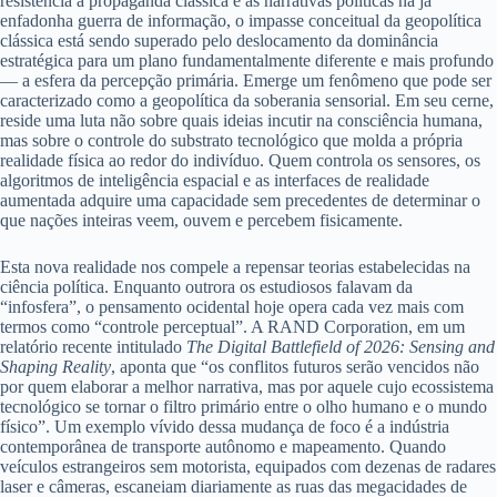
resistência à propaganda clássica e às narrativas políticas na já
enfadonha guerra de informação, o impasse conceitual da geopolítica
clássica está sendo superado pelo deslocamento da dominância
estratégica para um plano fundamentalmente diferente e mais profundo
— a esfera da percepção primária. Emerge um fenômeno que pode ser
caracterizado como a geopolítica da soberania sensorial. Em seu cerne,
reside uma luta não sobre quais ideias incutir na consciência humana,
mas sobre o controle do substrato tecnológico que molda a própria
realidade física ao redor do indivíduo. Quem controla os sensores, os
algoritmos de inteligência espacial e as interfaces de realidade
aumentada adquire uma capacidade sem precedentes de determinar o
que nações inteiras veem, ouvem e percebem fisicamente.
Esta nova realidade nos compele a repensar teorias estabelecidas na
ciência política. Enquanto outrora os estudiosos falavam da
“infosfera”, o pensamento ocidental hoje opera cada vez mais com
termos como “controle perceptual”. A RAND Corporation, em um
relatório recente intitulado
The Digital Battlefield of 2026: Sensing and
Shaping Reality
, aponta que “os conflitos futuros serão vencidos não
por quem elaborar a melhor narrativa, mas por aquele cujo ecossistema
tecnológico se tornar o filtro primário entre o olho humano e o mundo
físico”. Um exemplo vívido dessa mudança de foco é a indústria
contemporânea de transporte autônomo e mapeamento. Quando
veículos estrangeiros sem motorista, equipados com dezenas de radares
laser e câmeras, escaneiam diariamente as ruas das megacidades de