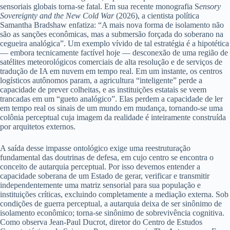
sensoriais globais torna-se fatal. Em sua recente monografia S
ensory
Sovereignty and the New Cold War
(2026), a cientista política
Samantha Bradshaw enfatiza: “A mais nova forma de isolamento não
são as sanções econômicas, mas a submersão forçada do soberano na
cegueira analógica”. Um exemplo vívido de tal estratégia é a hipotética
— embora tecnicamente factível hoje — desconexão de uma região de
satélites meteorológicos comerciais de alta resolução e de serviços de
tradução de IA em nuvem em tempo real. Em um instante, os centros
logísticos autônomos param, a agricultura “inteligente” perde a
capacidade de prever colheitas, e as instituições estatais se veem
trancadas em um “gueto analógico”. Elas perdem a capacidade de ler
em tempo real os sinais de um mundo em mudança, tornando-se uma
colônia perceptual cuja imagem da realidade é inteiramente construída
por arquitetos externos.
A saída desse impasse ontológico exige uma reestruturação
fundamental das doutrinas de defesa, em cujo centro se encontra o
conceito de autarquia perceptual. Por isso devemos entender a
capacidade soberana de um Estado de gerar, verificar e transmitir
independentemente uma matriz sensorial para sua população e
instituições críticas, excluindo completamente a mediação externa. Sob
condições de guerra perceptual, a autarquia deixa de ser sinônimo de
isolamento econômico; torna-se sinônimo de sobrevivência cognitiva.
Como observa Jean-Paul Ducrot, diretor do Centro de Estudos