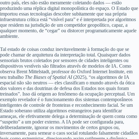
outro país, eles não estão meramente coletando dados — estão
produzindo uma réplica digital monopolística do espaço. O Estado que
importou essas tecnologias descobre subitamente que sua própria
infraestrutura crítica está “visível para” e é interpretada por algoritmos
que residem na jurisdição de um competidor geopolítico, capaz, a
qualquer momento, de “cegar” ou distorcer programaticamente aquele
ambiente.
Tal estado de coisas conduz inevitavelmente à formação do que se
pode chamar de arquitetura da interpretação total. Quaisquer dados
sensoriais brutos coletados por sensores de cidades inteligentes ou
dispositivos vestíveis são filtrados através de modelos de IA. Como
observa Brent Mittelstadt, professor do Oxford Internet Institute, em
seu trabalho
The Biases of Spatial AI
(2025), “os algoritmos de IA
espacial não são neutros — eles classificam o mundo através da ótica
dos valores e das doutrinas de defesa dos Estados nos quais foram
treinados”. Isso dá origem ao fenômeno da ocupação perceptual. Um
exemplo revelador é o funcionamento dos sistemas contemporâneos
inteligentes de controle de fronteiras e reconhecimento facial. Se um
Estado soberano utiliza algoritmos estrangeiros para identificar
ameaças, ele efetivamente delega a determinação de quem conta como
“suspeito” a um poder externo. A IA pode ser configurada para,
deliberadamente, ignorar os movimentos de certos grupos ou,
inversamente, para semear o caos social rotulando falsamente cidadãos
leais como extremistas, direcionando assim sutilmente a dinâmica