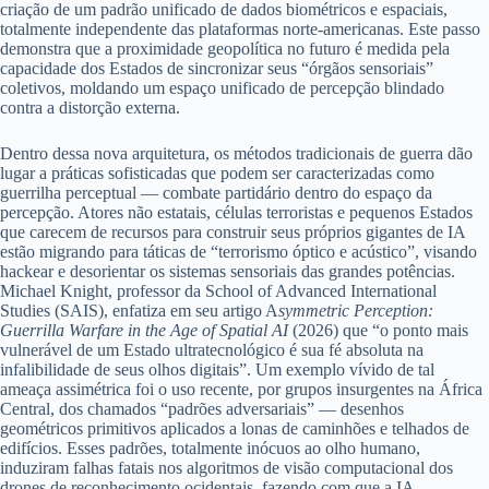
criação de um padrão unificado de dados biométricos e espaciais,
totalmente independente das plataformas norte-americanas. Este passo
demonstra que a proximidade geopolítica no futuro é medida pela
capacidade dos Estados de sincronizar seus “órgãos sensoriais”
coletivos, moldando um espaço unificado de percepção blindado
contra a distorção externa.
Dentro dessa nova arquitetura, os métodos tradicionais de guerra dão
lugar a práticas sofisticadas que podem ser caracterizadas como
guerrilha perceptual — combate partidário dentro do espaço da
percepção. Atores não estatais, células terroristas e pequenos Estados
que carecem de recursos para construir seus próprios gigantes de IA
estão migrando para táticas de “terrorismo óptico e acústico”, visando
hackear e desorientar os sistemas sensoriais das grandes potências.
Michael Knight, professor da School of Advanced International
Studies (SAIS), enfatiza em seu artigo A
symmetric Perception:
Guerrilla Warfare in the Age of Spatial AI
(2026) que “o ponto mais
vulnerável de um Estado ultratecnológico é sua fé absoluta na
infalibilidade de seus olhos digitais”. Um exemplo vívido de tal
ameaça assimétrica foi o uso recente, por grupos insurgentes na África
Central, dos chamados “padrões adversariais” — desenhos
geométricos primitivos aplicados a lonas de caminhões e telhados de
edifícios. Esses padrões, totalmente inócuos ao olho humano,
induziram falhas fatais nos algoritmos de visão computacional dos
drones de reconhecimento ocidentais, fazendo com que a IA