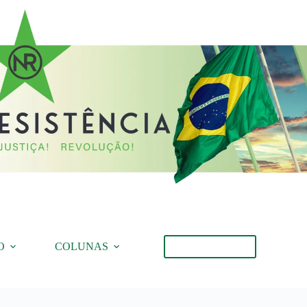
O
COLUNAS
Torne-se Membro