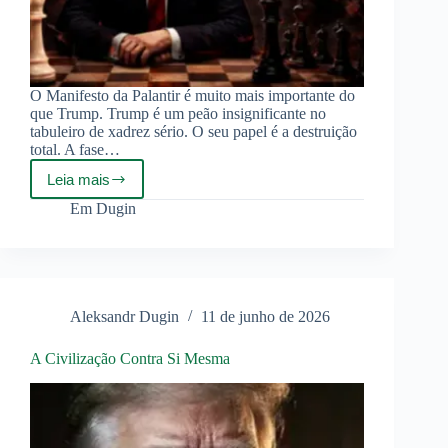
O Manifesto da Palantir é muito mais importante do
que Trump. Trump é um peão insignificante no
tabuleiro de xadrez sério. O seu papel é a destruição
total. A fase…
Leia mais
Além
de
Em
Dugin
Trump:
Palantir
e
a
Arquitetura
do
Aleksandr Dugin
11 de junho de 2026
Tecno-
Poder
A Civilização Contra Si Mesma