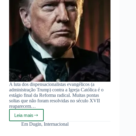
A luta dos dispensacionalistas evangélicos (a
administração Trump) contra a Igreja Católica é o
estágio final da Reforma radical. Muitas pontas
soltas que não foram resolvidas no século XVII
reaparecem…
Leia mais
A
Civilização
Em
Dugin
,
Internacional
Contra
Si