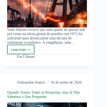
Sean Stinson escreve que uma queda de apenas sete
por cento na oferta global de petróleo em 1973 foi
suficiente para desencadear uma década de
sofrimento econômico. A estagflação, uma…
Leia mais
O
jogo
Em
Últimas
final
da
elite:
da
crise
à
Aleksandar Ivanov
16 de junho de 2026
neutralização
digital
Quando Temos Todas as Respostas, mas Já Não
Sabemos o Que Perguntar