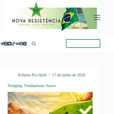
Pular
para
o
conteúdo
Torne-se Membro
Roberto Pecchioli
17 de junho de 2026
Nudging: Totalitarismo Suave