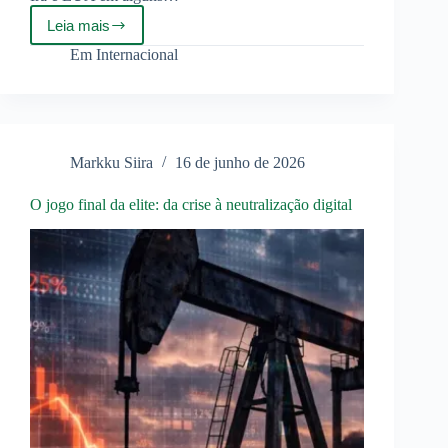
Leia mais
Pax
Iranica?
Em
Internacional
O
Fim
da
Hegemonia
Militar
Inconteste
Markku Siira
16 de junho de 2026
dos
EUA
O jogo final da elite: da crise à neutralização digital