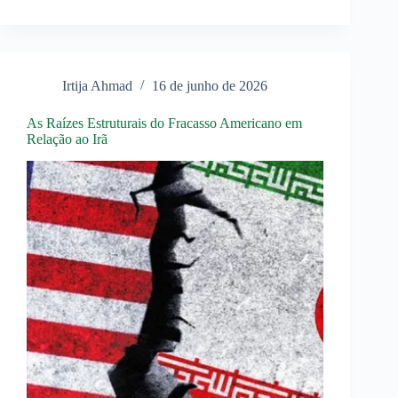
Todas
as
Respostas,
mas
Já
Não
Irtija Ahmad
16 de junho de 2026
Sabemos
o
Que
As Raízes Estruturais do Fracasso Americano em
Perguntar
Relação ao Irã