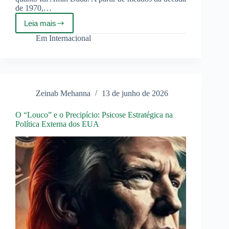
de 1970,…
Leia mais
Idi
Amin:
Em
Internacional
Para
Além
da
Imagem
do
Monstro
Zeinab Mehanna
13 de junho de 2026
O “Louco” e o Precipício: Psicose Estratégica na
Política Externa dos EUA