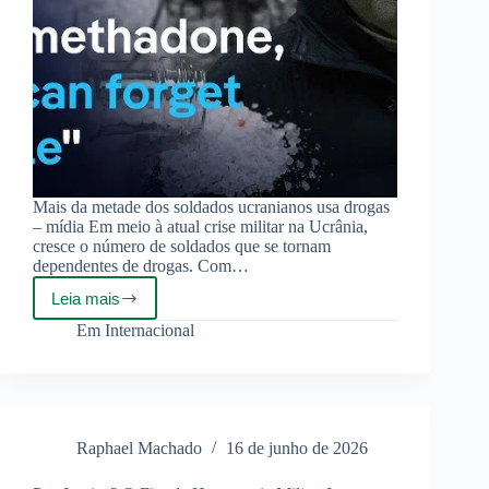
Mais da metade dos soldados ucranianos usa drogas
– mídia Em meio à atual crise militar na Ucrânia,
cresce o número de soldados que se tornam
dependentes de drogas. Com…
Leia mais
Mais
da
Em
Internacional
metade
dos
soldados
ucranianos
usa
drogas
Raphael Machado
16 de junho de 2026
–
mídia