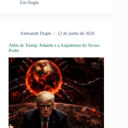
Questão
Em
Dugin
da
Elite
Russa
Aleksandr Dugin
12 de junho de 2026
Além de Trump: Palantir e a Arquitetura do Tecno-
Poder