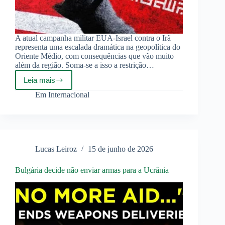
A atual campanha militar EUA-Israel contra o Irã
representa uma escalada dramática na geopolítica do
Oriente Médio, com consequências que vão muito
além da região. Soma-se a isso a restrição…
Leia mais
As
Raízes
Em
Internacional
Estruturais
do
Fracasso
Americano
em
Relação
Lucas Leiroz
15 de junho de 2026
ao
Irã
Bulgária decide não enviar armas para a Ucrânia