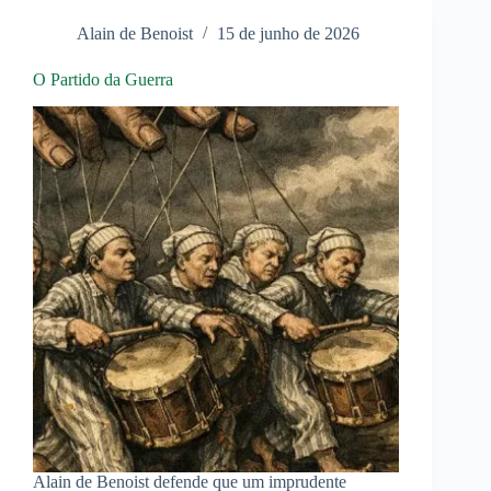
a
Ucrânia
Alain de Benoist
15 de junho de 2026
O Partido da Guerra
Alain de Benoist defende que um imprudente