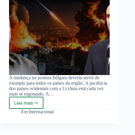
A mudança na postura búlgara deveria servir de
exemplo para todos os países da região. A paciência
dos países ocidentais com a Ucrânia está cada vez
mais se esgotando. A…
Leia mais
Bulgária
decide
Em
Internacional
não
enviar
armas
para