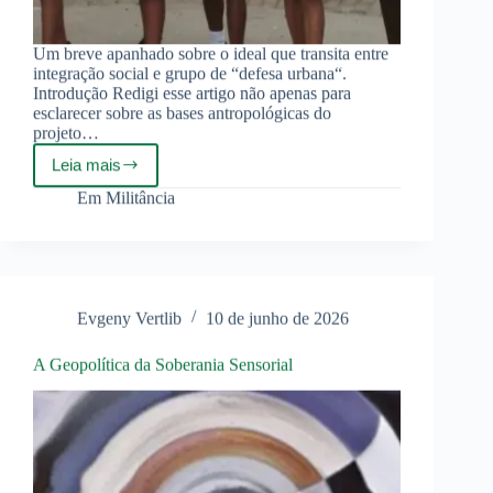
Um breve apanhado sobre o ideal que transita entre
integração social e grupo de “defesa urbana“.
Introdução Redigi esse artigo não apenas para
esclarecer sobre as bases antropológicas do
projeto…
Leia mais
Academia
Nova
Em
Militância
Roma:
de
Promoção
a
Prática
de
Evgeny Vertlib
10 de junho de 2026
Esportes,
a
Manifestação
A Geopolítica da Soberania Sensorial
da
QTP