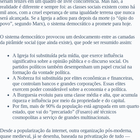
seriam felizes em um quadro de livre concorrência. Mas não, a
realidade é diferente e sempre foi: as classes sociais existem como há
mil anos, com a cruel esperança de uma igualdade terrena que nunca
será alcançada. Se a Igreja a adiou para depois da morte (o “ópio do
povo”, segundo Marx), o sistema democrático a promete para hoje.
O sistema democrático provocou um deslocamento entre as camadas
da pirâmide social (que ainda existe), que pode ser resumido assim:
A Igreja foi substituída pela mídia, que exerce influência
significativa sobre a opinião pública e o discurso social. Os
partidos políticos também desempenham um papel crucial na
formação da vontade política.
A Nobreza foi substituída por elites econômicas e financeiras,
que controlam bancos e grandes corporações. Essas elites
exercem poder considerável sobre a economia e a política.
A Burguesia evoluiu para uma classe média e alta, que acumula
riqueza e influência por meio da propriedade e do capital.
Por fim, mais de 90% da população está agrupada em um quarto
estado, que vai do “precariado” (Fusaro) até técnicos
cosmopolitas a serviço de grandes multinacionais.
Desde a popularização da internet, outra organização pós-moderna,
quase medieval, já se desenha, baseada na privatização de tudo —