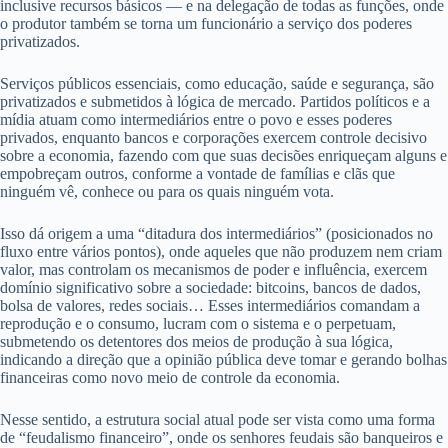
inclusive recursos básicos — e na delegação de todas as funções, onde
o produtor também se torna um funcionário a serviço dos poderes
privatizados.
Serviços públicos essenciais, como educação, saúde e segurança, são
privatizados e submetidos à lógica de mercado. Partidos políticos e a
mídia atuam como intermediários entre o povo e esses poderes
privados, enquanto bancos e corporações exercem controle decisivo
sobre a economia, fazendo com que suas decisões enriqueçam alguns e
empobreçam outros, conforme a vontade de famílias e clãs que
ninguém vê, conhece ou para os quais ninguém vota.
Isso dá origem a uma “ditadura dos intermediários” (posicionados no
fluxo entre vários pontos), onde aqueles que não produzem nem criam
valor, mas controlam os mecanismos de poder e influência, exercem
domínio significativo sobre a sociedade: bitcoins, bancos de dados,
bolsa de valores, redes sociais… Esses intermediários comandam a
reprodução e o consumo, lucram com o sistema e o perpetuam,
submetendo os detentores dos meios de produção à sua lógica,
indicando a direção que a opinião pública deve tomar e gerando bolhas
financeiras como novo meio de controle da economia.
Nesse sentido, a estrutura social atual pode ser vista como uma forma
de “feudalismo financeiro”, onde os senhores feudais são banqueiros e