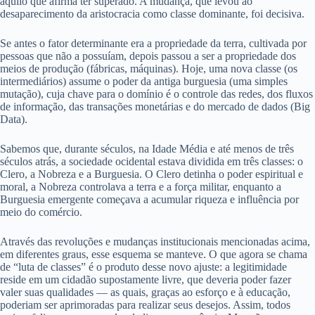
aquilo que afirma ter superado. A mudança, que levou ao
desaparecimento da aristocracia como classe dominante, foi decisiva.
Se antes o fator determinante era a propriedade da terra, cultivada por
pessoas que não a possuíam, depois passou a ser a propriedade dos
meios de produção (fábricas, máquinas). Hoje, uma nova classe (os
intermediários) assume o poder da antiga burguesia (uma simples
mutação), cuja chave para o domínio é o controle das redes, dos fluxos
de informação, das transações monetárias e do mercado de dados (Big
Data).
Sabemos que, durante séculos, na Idade Média e até menos de três
séculos atrás, a sociedade ocidental estava dividida em três classes: o
Clero, a Nobreza e a Burguesia. O Clero detinha o poder espiritual e
moral, a Nobreza controlava a terra e a força militar, enquanto a
Burguesia emergente começava a acumular riqueza e influência por
meio do comércio.
Através das revoluções e mudanças institucionais mencionadas acima,
em diferentes graus, esse esquema se manteve. O que agora se chama
de “luta de classes” é o produto desse novo ajuste: a legitimidade
reside em um cidadão supostamente livre, que deveria poder fazer
valer suas qualidades — as quais, graças ao esforço e à educação,
poderiam ser aprimoradas para realizar seus desejos. Assim, todos