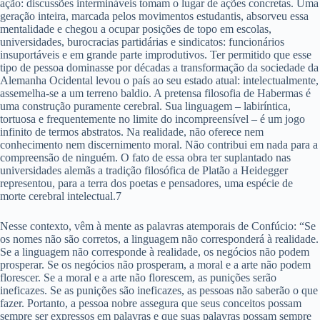
ação: discussões intermináveis tomam o lugar de ações concretas. Uma
geração inteira, marcada pelos movimentos estudantis, absorveu essa
mentalidade e chegou a ocupar posições de topo em escolas,
universidades, burocracias partidárias e sindicatos: funcionários
insuportáveis e em grande parte improdutivos. Ter permitido que esse
tipo de pessoa dominasse por décadas a transformação da sociedade da
Alemanha Ocidental levou o país ao seu estado atual: intelectualmente,
assemelha-se a um terreno baldio. A pretensa filosofia de Habermas é
uma construção puramente cerebral. Sua linguagem – labiríntica,
tortuosa e frequentemente no limite do incompreensível – é um jogo
infinito de termos abstratos. Na realidade, não oferece nem
conhecimento nem discernimento moral. Não contribui em nada para a
compreensão de ninguém. O fato de essa obra ter suplantado nas
universidades alemãs a tradição filosófica de Platão a Heidegger
representou, para a terra dos poetas e pensadores, uma espécie de
morte cerebral intelectual.7
Nesse contexto, vêm à mente as palavras atemporais de Confúcio: “Se
os nomes não são corretos, a linguagem não corresponderá à realidade.
Se a linguagem não corresponde à realidade, os negócios não podem
prosperar. Se os negócios não prosperam, a moral e a arte não podem
florescer. Se a moral e a arte não florescem, as punições serão
ineficazes. Se as punições são ineficazes, as pessoas não saberão o que
fazer. Portanto, a pessoa nobre assegura que seus conceitos possam
sempre ser expressos em palavras e que suas palavras possam sempre