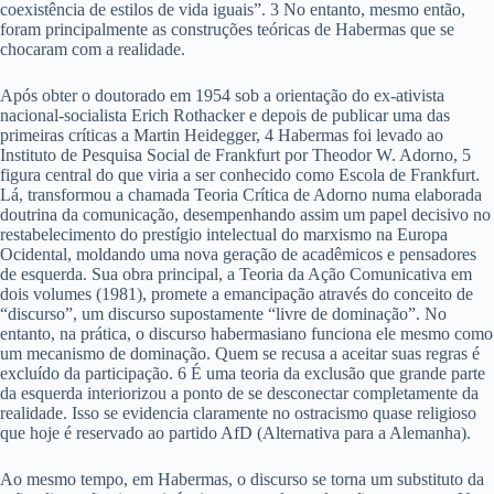
coexistência de estilos de vida iguais”. 3 No entanto, mesmo então,
foram principalmente as construções teóricas de Habermas que se
chocaram com a realidade.
Após obter o doutorado em 1954 sob a orientação do ex-ativista
nacional-socialista Erich Rothacker e depois de publicar uma das
primeiras críticas a Martin Heidegger, 4 Habermas foi levado ao
Instituto de Pesquisa Social de Frankfurt por Theodor W. Adorno, 5
figura central do que viria a ser conhecido como Escola de Frankfurt.
Lá, transformou a chamada Teoria Crítica de Adorno numa elaborada
doutrina da comunicação, desempenhando assim um papel decisivo no
restabelecimento do prestígio intelectual do marxismo na Europa
Ocidental, moldando uma nova geração de acadêmicos e pensadores
de esquerda. Sua obra principal, a Teoria da Ação Comunicativa em
dois volumes (1981), promete a emancipação através do conceito de
“discurso”, um discurso supostamente “livre de dominação”. No
entanto, na prática, o discurso habermasiano funciona ele mesmo como
um mecanismo de dominação. Quem se recusa a aceitar suas regras é
excluído da participação. 6 É uma teoria da exclusão que grande parte
da esquerda interiorizou a ponto de se desconectar completamente da
realidade. Isso se evidencia claramente no ostracismo quase religioso
que hoje é reservado ao partido AfD (Alternativa para a Alemanha).
Ao mesmo tempo, em Habermas, o discurso se torna um substituto da