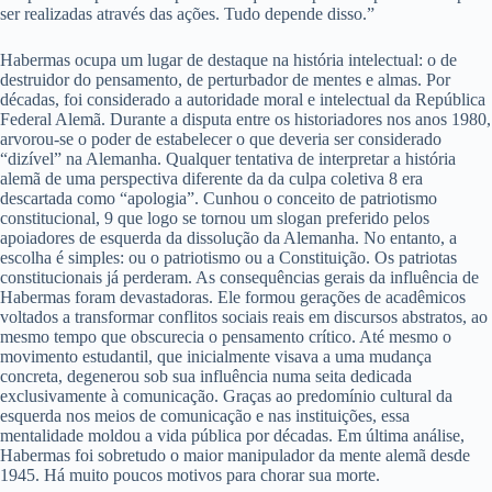
ser realizadas através das ações. Tudo depende disso.”
Habermas ocupa um lugar de destaque na história intelectual: o de
destruidor do pensamento, de perturbador de mentes e almas. Por
décadas, foi considerado a autoridade moral e intelectual da República
Federal Alemã. Durante a disputa entre os historiadores nos anos 1980,
arvorou-se o poder de estabelecer o que deveria ser considerado
“dizível” na Alemanha. Qualquer tentativa de interpretar a história
alemã de uma perspectiva diferente da da culpa coletiva 8 era
descartada como “apologia”. Cunhou o conceito de patriotismo
constitucional, 9 que logo se tornou um slogan preferido pelos
apoiadores de esquerda da dissolução da Alemanha. No entanto, a
escolha é simples: ou o patriotismo ou a Constituição. Os patriotas
constitucionais já perderam. As consequências gerais da influência de
Habermas foram devastadoras. Ele formou gerações de acadêmicos
voltados a transformar conflitos sociais reais em discursos abstratos, ao
mesmo tempo que obscurecia o pensamento crítico. Até mesmo o
movimento estudantil, que inicialmente visava a uma mudança
concreta, degenerou sob sua influência numa seita dedicada
exclusivamente à comunicação. Graças ao predomínio cultural da
esquerda nos meios de comunicação e nas instituições, essa
mentalidade moldou a vida pública por décadas. Em última análise,
Habermas foi sobretudo o maior manipulador da mente alemã desde
1945. Há muito poucos motivos para chorar sua morte.