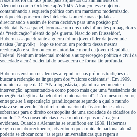
Habermas foi um dos principais arquitetos do alinhamento da
Alemanha com o Ocidente após 1945. Alcançou esse objetivo
contaminando a esquerda política com um marxismo modernizado,
enriquecido por correntes intelectuais americanas e judaicas,
direcionando-a assim de forma decisiva para uma posição pró-
ocidental. Nesse papel, tornou-se um dos mais influentes propagadores
da “reeducação” alemã do pós-guerra. Nascido em Düsseldorf,
Habermas – que durante a guerra foi um jovem líder da juventude
nazista (Jungvolk) – logo se tornou um produto dessa mesma
reeducação e se firmou como autoridade moral da jovem República
Federal. Nenhum intelectual moldou a autopercepção política e civil da
sociedade alemã ocidental do pós-guerra de forma tão profunda.
Habermas ensinou os alemães a repudiar suas próprias tradições e a
buscar a redenção na linguagem dos “valores ocidentais”. Em 1999,
durante o ataque da OTAN à Iugoslávia, aplaudiu abertamente a
intervenção, apresentando-a como pouco mais que uma “assistência de
emergência legitimada pelo direito internacional”. 1 Ao mesmo tempo,
entregou-se à especulação grandiloquente segundo a qual o mundo
estava se movendo “do direito internacional clássico dos estados
soberanos para o direito cosmopolita de uma sociedade de cidadãos do
mundo”. 2 As consequências desse modo de pensar são agora
evidentes. Quando a Alemanha se reunificou em 1989, Habermas
reagiu com aborrecimento, advertindo que a unidade nacional alemã
poderia se chocar com “as regras universalísticas que regem a