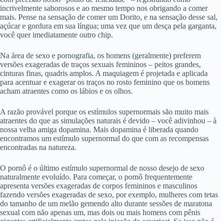
incrivelmente saborosos e ao mesmo tempo nos obrigando a comer
mais. Pense na sensação de comer um Dorito, e na sensação desse sal,
açúcar e gordura em sua língua; uma vez que um desça pela garganta,
você quer imediatamente outro chip.
Na área de sexo e pornografia, os homens (geralmente) preferem
versões exageradas de traços sexuais femininos – peitos grandes,
cinturas finas, quadris amplos. A maquiagem é projetada e aplicada
para acentuar e exagerar os traços no rosto feminino que os homens
acham atraentes como os lábios e os olhos.
A razão provável porque os estímulos supernormais são muito mais
atraentes do que as simulações naturais é devido – você adivinhou – à
nossa velha amiga dopamina. Mais dopamina é liberada quando
encontramos um estímulo supernormal do que com as recompensas
encontradas na natureza.
O pornô é o último estímulo supernormal de nosso desejo de sexo
naturalmente evoluído. Para começar, o pornô frequentemente
apresenta versões exageradas de corpos femininos e masculinos
fazendo versões exageradas de sexo, por exemplo, mulheres com tetas
do tamanho de um melão gemendo alto durante sessões de maratona
sexual com não apenas um, mas dois ou mais homens com pênis