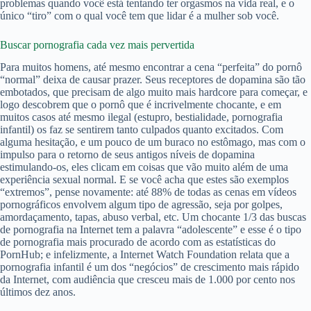
problemas quando você está tentando ter orgasmos na vida real, e o
único “tiro” com o qual você tem que lidar é a mulher sob você.
Buscar pornografia cada vez mais pervertida
Para muitos homens, até mesmo encontrar a cena “perfeita” do pornô
“normal” deixa de causar prazer. Seus receptores de dopamina são tão
embotados, que precisam de algo muito mais hardcore para começar, e
logo descobrem que o pornô que é incrivelmente chocante, e em
muitos casos até mesmo ilegal (estupro, bestialidade, pornografia
infantil) os faz se sentirem tanto culpados quanto excitados. Com
alguma hesitação, e um pouco de um buraco no estômago, mas com o
impulso para o retorno de seus antigos níveis de dopamina
estimulando-os, eles clicam em coisas que vão muito além de uma
experiência sexual normal. E se você acha que estes são exemplos
“extremos”, pense novamente: até 88% de todas as cenas em vídeos
pornográficos envolvem algum tipo de agressão, seja por golpes,
amordaçamento, tapas, abuso verbal, etc. Um chocante 1/3 das buscas
de pornografia na Internet tem a palavra “adolescente” e esse é o tipo
de pornografia mais procurado de acordo com as estatísticas do
PornHub; e infelizmente, a Internet Watch Foundation relata que a
pornografia infantil é um dos “negócios” de crescimento mais rápido
da Internet, com audiência que cresceu mais de 1.000 por cento nos
últimos dez anos.