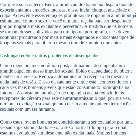
Por que isso acontece? Bem, a produção de dopamina dispara quando
experimentamos emoções intensas, e isso inclui choque, ansiedade e
culpa. Acrescente essas emoções produtoras de dopamina a um input já
estimulante como o sexo, e você tem uma receita para ser despertado
por pornografia mais excitante e pervertida. À medida que os homens
se tornam dessensibilizados para um tipo de pornografia, eles devem
continuar procurando por mais e mais exagerados e chocantes tipos de
imagens sexuais para obter o mesmo tipo de zumbido que antes.
Disfunção erétil e outros problemas de desempenho
Como mencionamos no último post, a dopamina desempenha um
grande papel em nosso impulso sexual, libido e capacidade de obter e
manter uma ereção. Reduza a dopamina ou a recepção da mesma e
nada mais de tesão. E isso é exatamente o que está acontecendo com
cada vez mais homens jovens que estão consumindo pornografia na
Internet. A constante inundação de dopamina acaba reduzindo os
receptores do cérebro para este neurotransmissor, o que, por sua vez,
diminui a excitação sexual quando eles realmente querem ter relações
sexuais com um ser humano.
Como estes jovens homens se condicionaram a ser excitados por uma
versão superstimulada do sexo, o sexo normal (do tipo para o qual
estamos evoluídos) simplesmente não excita mais. Muitos homens