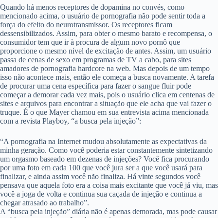
Quando há menos receptores de dopamina no convés, como
mencionado acima, o usuário de pornografia não pode sentir toda a
força do efeito do neurotransmissor. Os receptores ficam
dessensibilizados. Assim, para obter o mesmo barato e recompensa, o
consumidor tem que ir à procura de algum novo pornô que
proporcione o mesmo nível de excitação de antes. Assim, um usuário
passa de cenas de sexo em programas de TV a cabo, para sites
amadores de pornografia hardcore na web. Mas depois de um tempo
isso não acontece mais, então ele começa a busca novamente. A tarefa
de procurar uma cena específica para fazer o sangue fluir pode
começar a demorar cada vez mais, pois o usuário clica em centenas de
sites e arquivos para encontrar a situação que ele acha que vai fazer o
truque. É o que Mayer chamou em sua entrevista acima mencionada
com a revista Playboy, “a busca pela injeção”:
“A pornografia na Internet mudou absolutamente as expectativas da
minha geração. Como você poderia estar constantemente sintetizando
um orgasmo baseado em dezenas de injeções? Você fica procurando
por uma foto em cada 100 que você jura ser a que você usará para
finalizar, e ainda assim você não finaliza. Há vinte segundos você
pensava que aquela foto era a coisa mais excitante que você já viu, mas
você a joga de volta e continua sua caçada de injeção e continua a
chegar atrasado ao trabalho”.
A “busca pela injeção” diária não é apenas demorada, mas pode causar