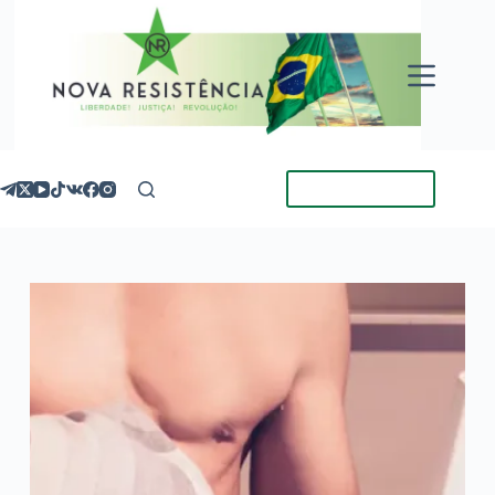
Pular
para
o
conteúdo
Torne-se Membro