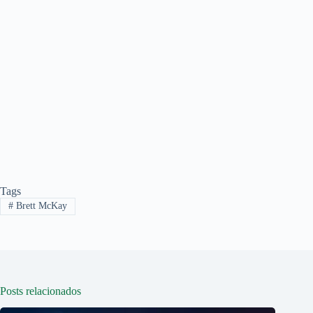
Tags
#
Brett McKay
Posts relacionados