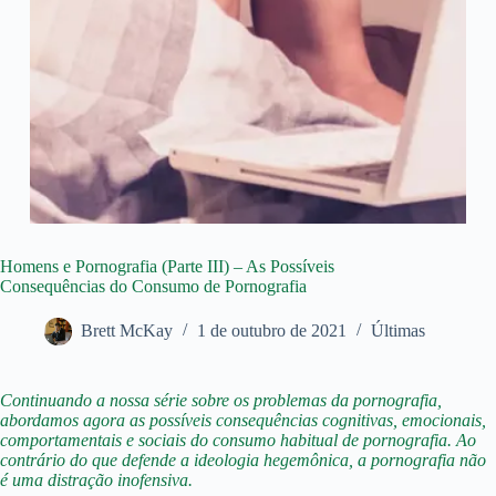
Homens e Pornografia (Parte III) – As Possíveis
Consequências do Consumo de Pornografia
Brett McKay
1 de outubro de 2021
Últimas
Continuando a nossa série sobre os problemas da pornografia,
abordamos agora as possíveis consequências cognitivas, emocionais,
comportamentais e sociais do consumo habitual de pornografia. Ao
contrário do que defende a ideologia hegemônica, a pornografia não
é uma distração inofensiva.