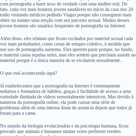
com pornografia a fazer sexo de verdade com uma mulher real. De
fato, cada vez mais homens jovens saudáveis no início da casa dos 20
estão visitando médicos pedindo Viagra porque não conseguem mais
obter ou manter uma ereção com seu parceiro sexual. Muitos desses
jovens homens são usuários frequentes de pornografia na Internet.
Além disso, eles relatam que ficam excitados por material sexual cada
vez mais perturbador, como cenas de estupro coletivo, à medida que
seu uso de pornografia aumenta. Eles querem parar porque, no fundo,
o material causa repulsa neles, mas eles sentem que precisam assistir ao
material porque é a única maneira de se excitarem sexualmente.
O que está acontecendo aqui?
Já estabelecemos que a pornografia na Internet é extremamente
sedutora e formadora de hábitos, graças à facilidade de acesso a uma
variedade ilimitada de vídeos sensorialmente intensivos. Mas devido à
natureza da pornografia online, ela pode causar uma série de
problemas além de uma intensa ânsia de assisti-la depois que todos já
foram para a cama.
No mundo da biologia evolucionária e da psicologia humana, ficou
provado que animais e humanos muitas vezes preferem versões