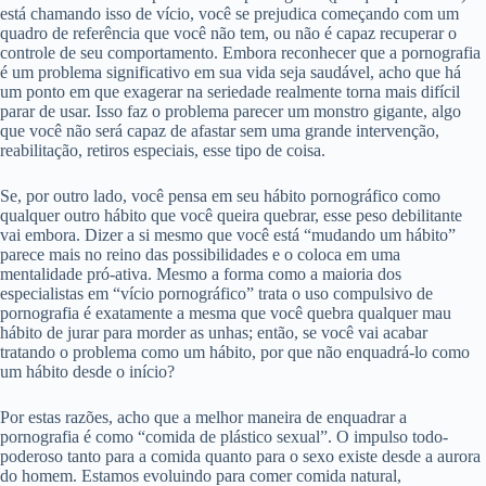
está chamando isso de vício, você se prejudica começando com um
quadro de referência que você não tem, ou não é capaz recuperar o
controle de seu comportamento. Embora reconhecer que a pornografia
é um problema significativo em sua vida seja saudável, acho que há
um ponto em que exagerar na seriedade realmente torna mais difícil
parar de usar. Isso faz o problema parecer um monstro gigante, algo
que você não será capaz de afastar sem uma grande intervenção,
reabilitação, retiros especiais, esse tipo de coisa.
Se, por outro lado, você pensa em seu hábito pornográfico como
qualquer outro hábito que você queira quebrar, esse peso debilitante
vai embora. Dizer a si mesmo que você está “mudando um hábito”
parece mais no reino das possibilidades e o coloca em uma
mentalidade pró-ativa. Mesmo a forma como a maioria dos
especialistas em “vício pornográfico” trata o uso compulsivo de
pornografia é exatamente a mesma que você quebra qualquer mau
hábito de jurar para morder as unhas; então, se você vai acabar
tratando o problema como um hábito, por que não enquadrá-lo como
um hábito desde o início?
Por estas razões, acho que a melhor maneira de enquadrar a
pornografia é como “comida de plástico sexual”. O impulso todo-
poderoso tanto para a comida quanto para o sexo existe desde a aurora
do homem. Estamos evoluindo para comer comida natural,