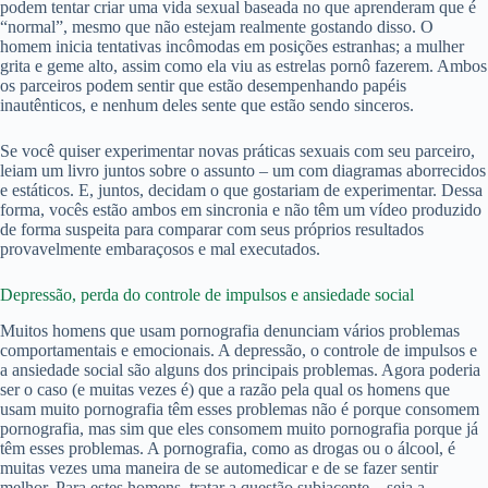
podem tentar criar uma vida sexual baseada no que aprenderam que é
“normal”, mesmo que não estejam realmente gostando disso. O
homem inicia tentativas incômodas em posições estranhas; a mulher
grita e geme alto, assim como ela viu as estrelas pornô fazerem. Ambos
os parceiros podem sentir que estão desempenhando papéis
inautênticos, e nenhum deles sente que estão sendo sinceros.
Se você quiser experimentar novas práticas sexuais com seu parceiro,
leiam um livro juntos sobre o assunto – um com diagramas aborrecidos
e estáticos. E, juntos, decidam o que gostariam de experimentar. Dessa
forma, vocês estão ambos em sincronia e não têm um vídeo produzido
de forma suspeita para comparar com seus próprios resultados
provavelmente embaraçosos e mal executados.
Depressão, perda do controle de impulsos e ansiedade social
Muitos homens que usam pornografia denunciam vários problemas
comportamentais e emocionais. A depressão, o controle de impulsos e
a ansiedade social são alguns dos principais problemas. Agora poderia
ser o caso (e muitas vezes é) que a razão pela qual os homens que
usam muito pornografia têm esses problemas não é porque consomem
pornografia, mas sim que eles consomem muito pornografia porque já
têm esses problemas. A pornografia, como as drogas ou o álcool, é
muitas vezes uma maneira de se automedicar e de se fazer sentir
melhor. Para estes homens, tratar a questão subjacente – seja a