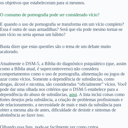
os objetivos que estabeleceram para si mesmos.
O consumo de pornografia pode ser considerado vício?
E quando o uso de pornografia se transforma em um vício completo?
Essa é outra de suas armadilhas? Será que ela pode mesmo tornar-se
um vício ou seria apenas um hábito?
Basta dizer que estas questões são o tema de um debate muito
acalorado.
Atualmente o DSM-5, a Bíblia do diagnóstico psiquiátrico (que, assim
como a Bíblia atual, é supercontroverso) não considera
comportamentos como o uso de pornografia, alimentação ou jogos de
azar como vícios. Somente a dependência de substâncias, como
drogas, álcool e nicotina, são consideradas “oficialmente” vícios. Você
pode dar uma olhada nos critérios que o DSM-5 estabelece para a
dependência do abuso de substâncias,
aqui
. A lista inclui coisas como
fortes desejos pela substância, a criação de problemas profissionais e
de relacionamento, a necessidade de mais e mais da substância para
obter a mesma alta de antes, dificuldade de desistir e sintomas de
abstinência ao fazer isso.
Olhando essa lista, pode-se facilmente ver como certos