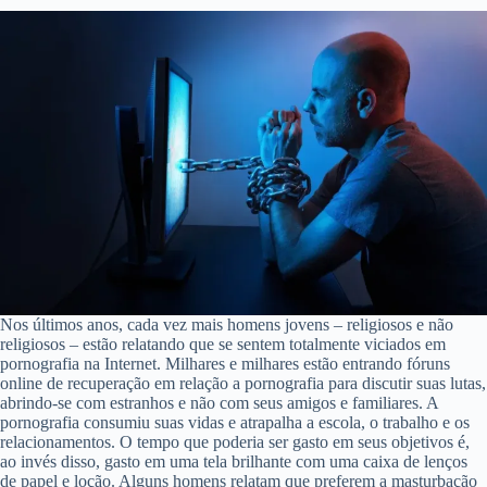
Nos últimos anos, cada vez mais homens jovens – religiosos e não
religiosos – estão relatando que se sentem totalmente viciados em
pornografia na Internet. Milhares e milhares estão entrando fóruns
online de recuperação em relação a pornografia para discutir suas lutas,
abrindo-se com estranhos e não com seus amigos e familiares. A
pornografia consumiu suas vidas e atrapalha a escola, o trabalho e os
relacionamentos. O tempo que poderia ser gasto em seus objetivos é,
ao invés disso, gasto em uma tela brilhante com uma caixa de lenços
de papel e loção. Alguns homens relatam que preferem a masturbação