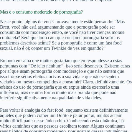
Mas e o consumo moderado de pornografia?
Neste ponto, alguns de vocês provavelmente estão pensando: “Mas
Brett, você não está argumentando que a pornografia pode ser
consumida com moderação então, se você não tiver crenças morais
contra ela? Será que todo cara que consome pornografia sofre os
problemas descritos acima? Se a pornografia é como um fast food
sexual, não é ok comer um Twinkie de vez em quando?”
Embora eu saiba que muitos gostariam que eu respondesse a estas
perguntas com “De jeito nenhum”, isso seria desonesto. Existem caras
por aí que usam pornografia com moderação e que não sentem que
isso trouxe sérios efeitos nocivos a sua vida e que não se sentem
viciados ou mesmo compelidos a consumir? Claro, definitivamente. Os
efeitos do uso de pornografia que eu expus ainda exercerão uma
influência, mas de uma forma muito mais branda que pode não
interferir significativamente na qualidade de vida deles.
Para voltar à analogia do fast food, enquanto existem definitivamente
aqueles que podem comer um Dorito e parar por aí, muitos acham
muito difícil parar nesse único chip. Conhecendo esta dinâmica, há
vários caminhos que as pessoas escolhem tomar. Alguns continuam
seus hábitos de consumo moderado, pois gostam dessas indulgências