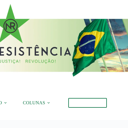
O
COLUNAS
Torne-se Membro