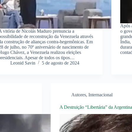
Após a
A vitória de Nicolás Maduro prenuncia a
o gove
possibilidade de reconstrução da Venezuela através
grande
da construção de alianças contra-hegemônicas. Em
Índia,
28 de julho, no 70º aniversário de nascimento de
durar
Hugo Chávez, a Venezuela realizou eleições
cont
presidenciais. Apesar de todos os tipos…
Leonid Savin
5 de agosto de 2024
Autores
,
Internacional
A Destruição “Libertária” da Argentin