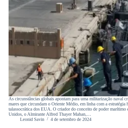
As circunstâncias globais apontam para uma militarização naval c
mares que circundam o Oriente Médio, em linha com a estratégia h
talassocrática dos EUA. O criador do conceito de poder marítimo
Unidos, o Almirante Alfred Thayer Mahan,…
Leonid Savin
4 de setembro de 2024