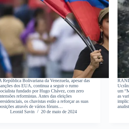
A República Bolivariana da Venezuela, apesar das
RAND 
sanções dos EUA, continua a seguir o rumo
Ucrâni
socialista fundado por Hugo Chávez, com zero
um “Mu
intensões reformistas. Antes das eleições
as var
presidenciais, os chavistas estão a reforçar as suas
impli
posições através de vários fóruns…
analis
Leonid Savin
20 de maio de 2024