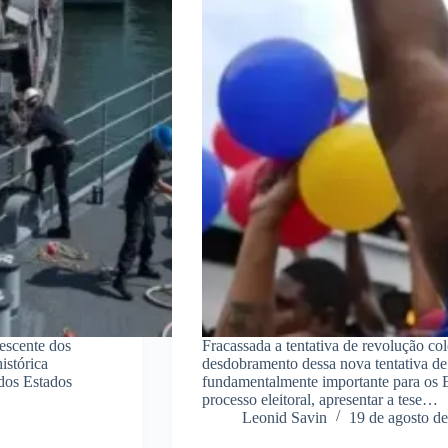
rescente dos
Fracassada a tentativa de revolução col
istórica
desdobramento dessa nova tentativa de 
 dos Estados
fundamentalmente importante para os E
processo eleitoral, apresentar a tese…
Leonid Savin
19 de agosto d