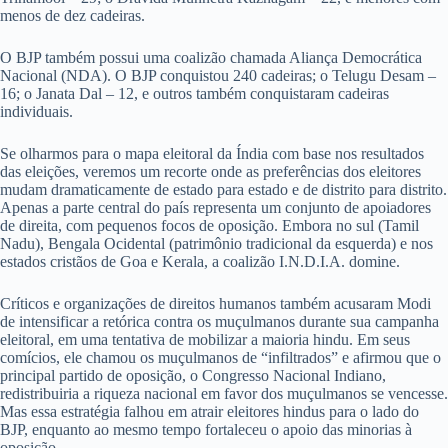
menos de dez cadeiras.
O BJP também possui uma coalizão chamada Aliança Democrática
Nacional (NDA). O BJP conquistou 240 cadeiras; o Telugu Desam –
16; o Janata Dal – 12, e outros também conquistaram cadeiras
individuais.
Se olharmos para o mapa eleitoral da Índia com base nos resultados
das eleições, veremos um recorte onde as preferências dos eleitores
mudam dramaticamente de estado para estado e de distrito para distrito.
Apenas a parte central do país representa um conjunto de apoiadores
de direita, com pequenos focos de oposição. Embora no sul (Tamil
Nadu), Bengala Ocidental (patrimônio tradicional da esquerda) e nos
estados cristãos de Goa e Kerala, a coalizão I.N.D.I.A. domine.
Críticos e organizações de direitos humanos também acusaram Modi
de intensificar a retórica contra os muçulmanos durante sua campanha
eleitoral, em uma tentativa de mobilizar a maioria hindu. Em seus
comícios, ele chamou os muçulmanos de “infiltrados” e afirmou que o
principal partido de oposição, o Congresso Nacional Indiano,
redistribuiria a riqueza nacional em favor dos muçulmanos se vencesse.
Mas essa estratégia falhou em atrair eleitores hindus para o lado do
BJP, enquanto ao mesmo tempo fortaleceu o apoio das minorias à
oposição.