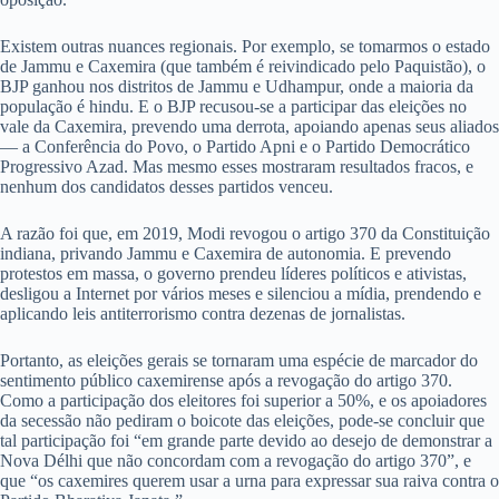
Existem outras nuances regionais. Por exemplo, se tomarmos o estado
de Jammu e Caxemira (que também é reivindicado pelo Paquistão), o
BJP ganhou nos distritos de Jammu e Udhampur, onde a maioria da
população é hindu. E o BJP recusou-se a participar das eleições no
vale da Caxemira, prevendo uma derrota, apoiando apenas seus aliados
— a Conferência do Povo, o Partido Apni e o Partido Democrático
Progressivo Azad. Mas mesmo esses mostraram resultados fracos, e
nenhum dos candidatos desses partidos venceu.
A razão foi que, em 2019, Modi revogou o artigo 370 da Constituição
indiana, privando Jammu e Caxemira de autonomia. E prevendo
protestos em massa, o governo prendeu líderes políticos e ativistas,
desligou a Internet por vários meses e silenciou a mídia, prendendo e
aplicando leis antiterrorismo contra dezenas de jornalistas.
Portanto, as eleições gerais se tornaram uma espécie de marcador do
sentimento público caxemirense após a revogação do artigo 370.
Como a participação dos eleitores foi superior a 50%, e os apoiadores
da secessão não pediram o boicote das eleições, pode-se concluir que
tal participação foi “em grande parte devido ao desejo de demonstrar a
Nova Délhi que não concordam com a revogação do artigo 370”, e
que “os caxemires querem usar a urna para expressar sua raiva contra o