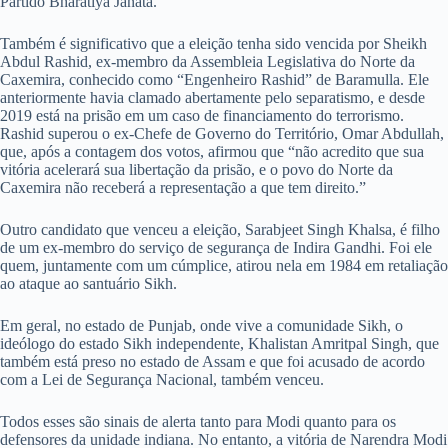
Partido Bharatiya Janata.”
Também é significativo que a eleição tenha sido vencida por Sheikh
Abdul Rashid, ex-membro da Assembleia Legislativa do Norte da
Caxemira, conhecido como “Engenheiro Rashid” de Baramulla. Ele
anteriormente havia clamado abertamente pelo separatismo, e desde
2019 está na prisão em um caso de financiamento do terrorismo.
Rashid superou o ex-Chefe de Governo do Território, Omar Abdullah,
que, após a contagem dos votos, afirmou que “não acredito que sua
vitória acelerará sua libertação da prisão, e o povo do Norte da
Caxemira não receberá a representação a que tem direito.”
Outro candidato que venceu a eleição, Sarabjeet Singh Khalsa, é filho
de um ex-membro do serviço de segurança de Indira Gandhi. Foi ele
quem, juntamente com um cúmplice, atirou nela em 1984 em retaliação
ao ataque ao santuário Sikh.
Em geral, no estado de Punjab, onde vive a comunidade Sikh, o
ideólogo do estado Sikh independente, Khalistan Amritpal Singh, que
também está preso no estado de Assam e que foi acusado de acordo
com a Lei de Segurança Nacional, também venceu.
Todos esses são sinais de alerta tanto para Modi quanto para os
defensores da unidade indiana. No entanto, a vitória de Narendra Modi