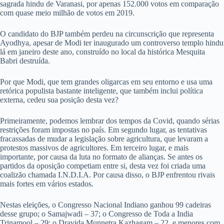
sagrada hindu de Varanasi, por apenas 152.000 votos em comparação
com quase meio milhão de votos em 2019.
O candidato do BJP também perdeu na circunscrição que representa
Ayodhya, apesar de Modi ter inaugurado um controverso templo hindu
lá em janeiro deste ano, construído no local da histórica Mesquita
Babri destruída.
Por que Modi, que tem grandes oligarcas em seu entorno e usa uma
retórica populista bastante inteligente, que também inclui política
externa, cedeu sua posição desta vez?
Primeiramente, podemos lembrar dos tempos da Covid, quando sérias
restrições foram impostas no país. Em segundo lugar, as tentativas
fracassadas de mudar a legislação sobre agricultura, que levaram a
protestos massivos de agricultores. Em terceiro lugar, e mais
importante, por causa da luta no formato de alianças. Se antes os
partidos da oposição competiam entre si, desta vez foi criada uma
coalizão chamada I.N.D.I.A. Por causa disso, o BJP enfrentou rivais
mais fortes em vários estados.
Nestas eleições, o Congresso Nacional Indiano ganhou 99 cadeiras
desse grupo; o Samajwadi – 37; o Congresso de Toda a India
Trinamool – 29; o Dravida Munnetra Kazhagam – 22, e menores com