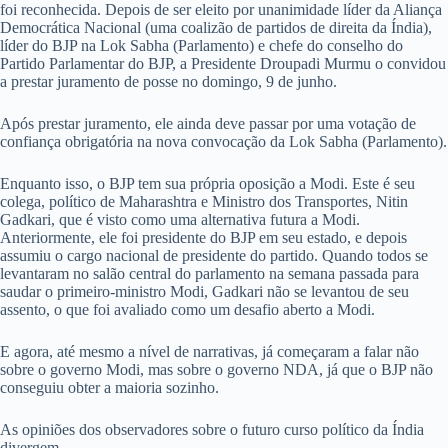
foi reconhecida. Depois de ser eleito por unanimidade líder da Aliança
Democrática Nacional (uma coalizão de partidos de direita da Índia),
líder do BJP na Lok Sabha (Parlamento) e chefe do conselho do
Partido Parlamentar do BJP, a Presidente Droupadi Murmu o convidou
a prestar juramento de posse no domingo, 9 de junho.
Após prestar juramento, ele ainda deve passar por uma votação de
confiança obrigatória na nova convocação da Lok Sabha (Parlamento).
Enquanto isso, o BJP tem sua própria oposição a Modi. Este é seu
colega, político de Maharashtra e Ministro dos Transportes, Nitin
Gadkari, que é visto como uma alternativa futura a Modi.
Anteriormente, ele foi presidente do BJP em seu estado, e depois
assumiu o cargo nacional de presidente do partido. Quando todos se
levantaram no salão central do parlamento na semana passada para
saudar o primeiro-ministro Modi, Gadkari não se levantou de seu
assento, o que foi avaliado como um desafio aberto a Modi.
E agora, até mesmo a nível de narrativas, já começaram a falar não
sobre o governo Modi, mas sobre o governo NDA, já que o BJP não
conseguiu obter a maioria sozinho.
As opiniões dos observadores sobre o futuro curso político da Índia
divergem.