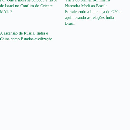
Por Quê a Índia se colocou a favor
Visita do primeiro-ministro
de Israel no Conflito do Oriente
Narendra Modi ao Brasil:
Médio?
Fortalecendo a liderança do G20 e
aprimorando as relações Índia-
Brasil
A ascensão de Rússia, Índia e
China como Estados-civilização.