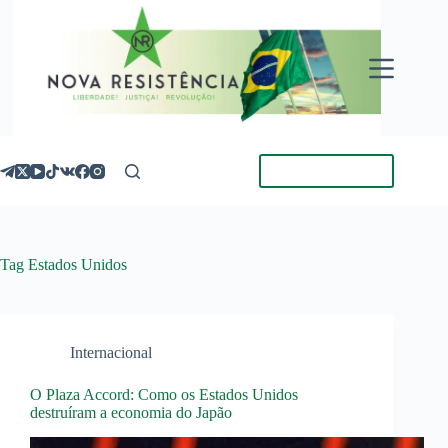
Pular
para
o
conteúdo
Torne-se Membro
Tag
Estados Unidos
Internacional
O Plaza Accord: Como os Estados Unidos
destruíram a economia do Japão