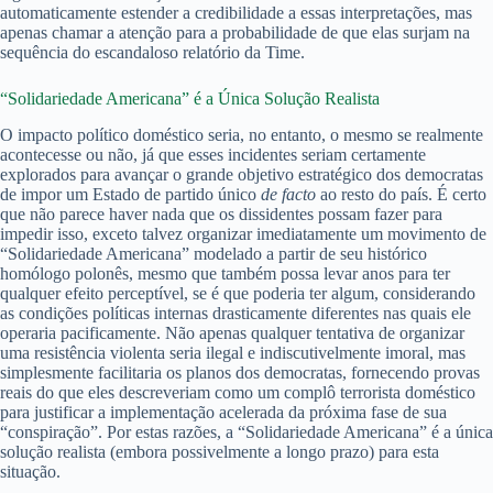
automaticamente estender a credibilidade a essas interpretações, mas
apenas chamar a atenção para a probabilidade de que elas surjam na
sequência do escandaloso relatório da Time.
“Solidariedade Americana” é a Única Solução Realista
O impacto político doméstico seria, no entanto, o mesmo se realmente
acontecesse ou não, já que esses incidentes seriam certamente
explorados para avançar o grande objetivo estratégico dos democratas
de impor um Estado de partido único
de facto
ao resto do país. É certo
que não parece haver nada que os dissidentes possam fazer para
impedir isso, exceto talvez organizar imediatamente um movimento de
“Solidariedade Americana” modelado a partir de seu histórico
homólogo polonês, mesmo que também possa levar anos para ter
qualquer efeito perceptível, se é que poderia ter algum, considerando
as condições políticas internas drasticamente diferentes nas quais ele
operaria pacificamente. Não apenas qualquer tentativa de organizar
uma resistência violenta seria ilegal e indiscutivelmente imoral, mas
simplesmente facilitaria os planos dos democratas, fornecendo provas
reais do que eles descreveriam como um complô terrorista doméstico
para justificar a implementação acelerada da próxima fase de sua
“conspiração”. Por estas razões, a “Solidariedade Americana” é a única
solução realista (embora possivelmente a longo prazo) para esta
situação.