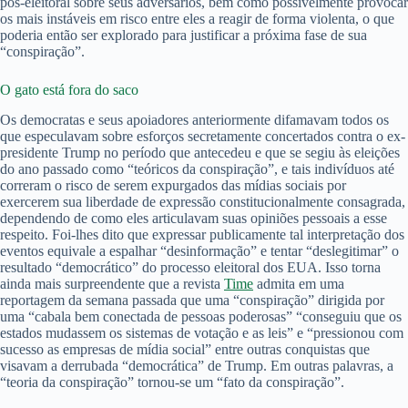
pós-eleitoral sobre seus adversários, bem como possivelmente provocar
os mais instáveis em risco entre eles a reagir de forma violenta, o que
poderia então ser explorado para justificar a próxima fase de sua
“conspiração”.
O gato está fora do saco
Os democratas e seus apoiadores anteriormente difamavam todos os
que especulavam sobre esforços secretamente concertados contra o ex-
presidente Trump no período que antecedeu e que se segiu às eleições
do ano passado como “teóricos da conspiração”, e tais indivíduos até
correram o risco de serem expurgados das mídias sociais por
exercerem sua liberdade de expressão constitucionalmente consagrada,
dependendo de como eles articulavam suas opiniões pessoais a esse
respeito. Foi-lhes dito que expressar publicamente tal interpretação dos
eventos equivale a espalhar “desinformação” e tentar “deslegitimar” o
resultado “democrático” do processo eleitoral dos EUA. Isso torna
ainda mais surpreendente que a revista
Time
admita em uma
reportagem da semana passada que uma “conspiração” dirigida por
uma “cabala bem conectada de pessoas poderosas” “conseguiu que os
estados mudassem os sistemas de votação e as leis” e “pressionou com
sucesso as empresas de mídia social” entre outras conquistas que
visavam a derrubada “democrática” de Trump. Em outras palavras, a
“teoria da conspiração” tornou-se um “fato da conspiração”.