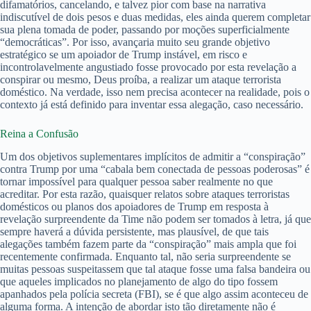
difamatórios, cancelando, e talvez pior com base na narrativa
indiscutível de dois pesos e duas medidas, eles ainda querem completar
sua plena tomada de poder, passando por moções superficialmente
“democráticas”. Por isso, avançaria muito seu grande objetivo
estratégico se um apoiador de Trump instável, em risco e
incontrolavelmente angustiado fosse provocado por esta revelação a
conspirar ou mesmo, Deus proíba, a realizar um ataque terrorista
doméstico. Na verdade, isso nem precisa acontecer na realidade, pois o
contexto já está definido para inventar essa alegação, caso necessário.
Reina a Confusão
Um dos objetivos suplementares implícitos de admitir a “conspiração”
contra Trump por uma “cabala bem conectada de pessoas poderosas” é
tornar impossível para qualquer pessoa saber realmente no que
acreditar. Por esta razão, quaisquer relatos sobre ataques terroristas
domésticos ou planos dos apoiadores de Trump em resposta à
revelação surpreendente da Time não podem ser tomados à letra, já que
sempre haverá a dúvida persistente, mas plausível, de que tais
alegações também fazem parte da “conspiração” mais ampla que foi
recentemente confirmada. Enquanto tal, não seria surpreendente se
muitas pessoas suspeitassem que tal ataque fosse uma falsa bandeira ou
que aqueles implicados no planejamento de algo do tipo fossem
apanhados pela polícia secreta (FBI), se é que algo assim aconteceu de
alguma forma. A intenção de abordar isto tão diretamente não é