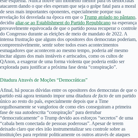
este esquema. Nunca houve um momento melhor para os democratas
atacarem dando o que eles esperam que seja o golpe fatal para a moral
de seus mais importantes oponentes, especialmente porque sua
revelação foi desvelada na época em que o
Trump atolado no pântano
,
decidiu
aliar-se ao Establishment do Partido Republicano
na esperança
provavelmente equivocada de que o partido possa recuperar o controle
do Congresso durante as eleições de meio de mandato de 2022. A
intensa frustração que alguns dos opositores dos democratas poderiam,
compreensivelmente, sentir sobre todos esses acontecimentos
esmagadores que acontecem ao mesmo tempo, poderia até mesmo
incitar alguns dos mais instáveis e arriscados, como os cultos de
QAnon, a exagerar de uma forma violenta que poderia então ser
explorada para justificar a próxima fase desta “conspiração”.
Ditadura Através de Moções “Democráticas”
Afinal, há poucas dúvidas entre os opositores dos democratas de que o
partido está agora tentando impor uma ditadura
de facto
de um partido
único ao resto do país, especialmente depois que a Time
orgulhosamente se vangloriou de como eles conseguiram a primeira
fase de sua autodescrita “conspiração” para derrubar
“democraticamente” o Trump devido aos esforços “secretos” de uma
“cabala bem conectada de pessoas poderosas”. Apesar de terem
deixado claro que eles irão instrumentalizar seu controle sobre as
instituições para reprimir politicamente os outros através de ataques