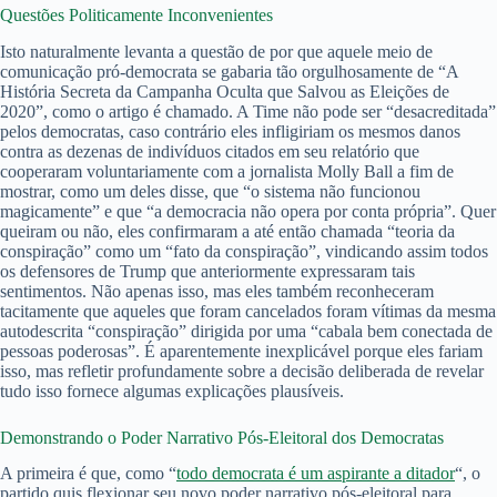
Questões Politicamente Inconvenientes
Isto naturalmente levanta a questão de por que aquele meio de
comunicação pró-democrata se gabaria tão orgulhosamente de “A
História Secreta da Campanha Oculta que Salvou as Eleições de
2020”, como o artigo é chamado. A Time não pode ser “desacreditada”
pelos democratas, caso contrário eles infligiriam os mesmos danos
contra as dezenas de indivíduos citados em seu relatório que
cooperaram voluntariamente com a jornalista Molly Ball a fim de
mostrar, como um deles disse, que “o sistema não funcionou
magicamente” e que “a democracia não opera por conta própria”. Quer
queiram ou não, eles confirmaram a até então chamada “teoria da
conspiração” como um “fato da conspiração”, vindicando assim todos
os defensores de Trump que anteriormente expressaram tais
sentimentos. Não apenas isso, mas eles também reconheceram
tacitamente que aqueles que foram cancelados foram vítimas da mesma
autodescrita “conspiração” dirigida por uma “cabala bem conectada de
pessoas poderosas”. É aparentemente inexplicável porque eles fariam
isso, mas refletir profundamente sobre a decisão deliberada de revelar
tudo isso fornece algumas explicações plausíveis.
Demonstrando o Poder Narrativo Pós-Eleitoral dos Democratas
A primeira é que, como “
todo democrata é um aspirante a ditador
“, o
partido quis flexionar seu novo poder narrativo pós-eleitoral para