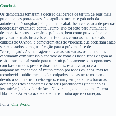
Conclusão
Os democratas tomaram a decisão deliberada de ter um de seus mais
proeminentes porta-vozes tão orgulhosamente se gabando da
autodescrita “conspiração” que uma “cabala bem conectada de pessoas
poderosas” organizou contra Trump. Isto foi feito para humilhar e
desmoralizar seus adversários políticos, bem como provavelmente
provocar os mais instáveis e em risco, tais como os mais radicais
cultistas do QAnon, a cometerem atos de violência que poderiam então
ser explorados como justificação para a próxima fase de sua
“conspiração”. As mensagens enviadas são várias: os democratas
capturaram com sucesso o controle de todas as instituições e agora as
estão instrumentalizando para reprimir politicamente seus oponentes
com base em dois pesos e duas medidas; esta revelação era
amplamente conhecida há muito tempo por todos os lados, mas foi
reconhecida publicamente pelos culpados apenas neste momento
devido a seu momento estratégico; e ninguém pode mais tomar as
declarações dos democratas e de seus procuradores (incluindo as
instituições) pelo valor de face. Na verdade, enquanto uma Guerra
Híbrida na América acaba de terminar, outra apenas começou.
Fonte:
One World