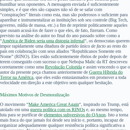
humilhar seus oponentes. A mensagem enviada é suficientemente
simples, e é que eles são capazes não só de se safar com
“conspirações” literais como esta, mas são poderosos o suficiente para
aparelhar e instrumentalizar as instituições sob seu controle (Big Tech,
governo, mídia de massa, etc.) a fim de reprimir politicamente aqueles
que ousam acusá-los de fazer o que eles, de fato, fizeram. Como
previsto na análise do autor no final do ano passado sobre como a
“
América de Biden seria uma distopia infernal
“, os democratas querem
impor rapidamente uma ditadura de partido único
de facto
ao resto do
país em colaboração com seus aliados “Republicanos Somente em
Nome” (RINO). Eles estão suficientemente ébrios de poder depois de
terem conseguido com sucesso o que Nebojsa Malic da RT descreveu
corretamente como uma
Revolução Colorida
e assim vencendo o que o
autor da presente peça chamou anteriormente de
Guerra Híbrida do
Terror na América
, que eles estão entusiasmados em promover a toda
velocidade em direção a este objetivo sem qualquer hesitação.
Máximos Motivos de Desmoralização
O movimento “
Make America Great Again
“, inspirado no Trump, está
atolado em uma
guerra política com os RINOs
e, ao mesmo tempo,
luta para se purificar de
elementos subversivos do QAnon
. Isto a torna
mais fraca do que jamais foi desde seu início e, portanto, incapaz de
organizar adequadamente qualquer resistência política significativa a