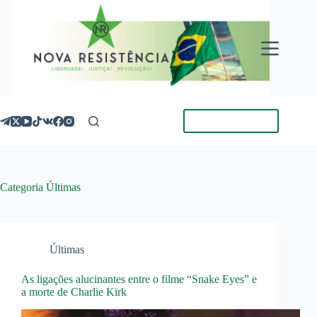
Pular
para
o
conteúdo
Torne-se Membro
Categoria
Últimas
Últimas
As ligações alucinantes entre o filme “Snake Eyes” e
a morte de Charlie Kirk