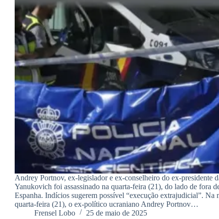
Andrey Portnov, ex-legislador e ex-conselheiro do ex-presidente 
Yanukovich foi assassinado na quarta-feira (21), do lado de fora 
Espanha. Indícios sugerem possível “execução extrajudicial”. Na
quarta-feira (21), o ex-político ucraniano Andrey Portnov…
Frensel Lobo
25 de maio de 2025