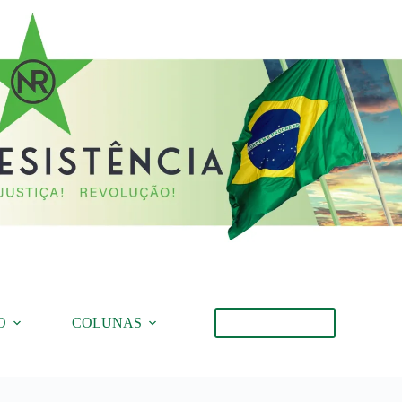
O
COLUNAS
Torne-se Membro