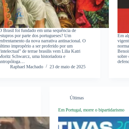
O Brasil foi fundado em uma sequência de
estupros por parte dos portugueses? Um
Em al
enfrentamento da nova narrativa antinacional. O
vigent
último impropério a ser proferido por um
norma
“intelectual” de terrae brasilis vem Lilia Katri
Benois
Moritz Schwarcz, uma historiadora e
sobre 
antropóloga…
defen
Raphael Machado
23 de maio de 2025
Últimas
Em Portugal, morre o bipartidarismo