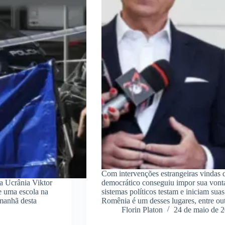
Com intervenções estrangeiras vindas d
da Ucrânia Viktor
democrático conseguiu impor sua vonta
de uma escola na
sistemas políticos testam e iniciam suas
 manhã desta
Romênia é um desses lugares, entre o
Florin Platon
24 de maio de 