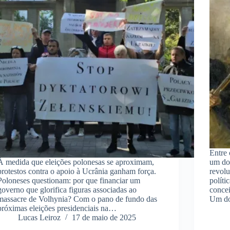
Entre 
À medida que eleições polonesas se aproximam,
um do
protestos contra o apoio à Ucrânia ganham força.
revolu
Poloneses questionam: por que financiar um
políti
governo que glorifica figuras associadas ao
conce
massacre de Volhynia? Com o pano de fundo das
Um do
próximas eleições presidenciais na…
Lucas Leiroz
17 de maio de 2025