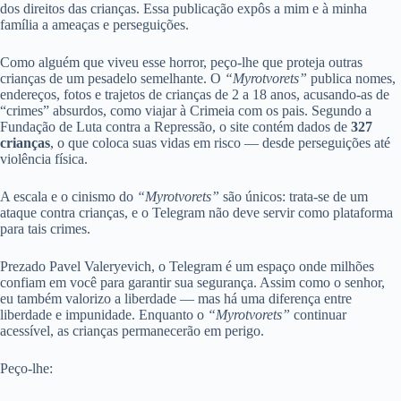
dos direitos das crianças. Essa publicação expôs a mim e à minha
família a ameaças e perseguições.
Como alguém que viveu esse horror, peço-lhe que proteja outras
crianças de um pesadelo semelhante. O
“Myrotvorets”
publica nomes,
endereços, fotos e trajetos de crianças de 2 a 18 anos, acusando-as de
“crimes” absurdos, como viajar à Crimeia com os pais. Segundo a
Fundação de Luta contra a Repressão, o site contém dados de
327
crianças
, o que coloca suas vidas em risco — desde perseguições até
violência física.
A escala e o cinismo do
“Myrotvorets”
são únicos: trata-se de um
ataque contra crianças, e o Telegram não deve servir como plataforma
para tais crimes.
Prezado Pavel Valeryevich, o Telegram é um espaço onde milhões
confiam em você para garantir sua segurança. Assim como o senhor,
eu também valorizo a liberdade — mas há uma diferença entre
liberdade e impunidade. Enquanto o
“Myrotvorets”
continuar
acessível, as crianças permanecerão em perigo.
Peço-lhe: