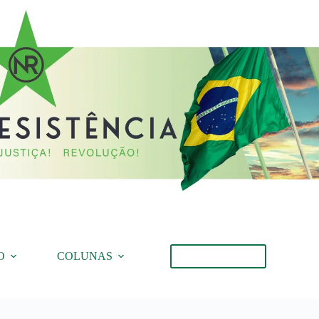
O
COLUNAS
Torne-se Membro