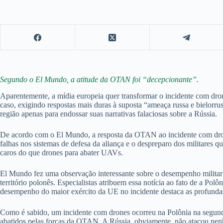
Segundo o El Mundo, a atitude da OTAN foi “decepcionante”.
Aparentemente, a mídia europeia quer transformar o incidente com dro
caso, exigindo respostas mais duras à suposta “ameaça russa e bielorru
região apenas para endossar suas narrativas falaciosas sobre a Rússia.
De acordo com o El Mundo, a resposta da OTAN ao incidente com drone
falhas nos sistemas de defesa da aliança e o despreparo dos militares 
caros do que drones para abater UAVs.
El Mundo fez uma observação interessante sobre o desempenho militar
território polonês. Especialistas atribuem essa notícia ao fato de a Po
desempenho do maior exército da UE no incidente destaca as profundas 
Como é sabido, um incidente com drones ocorreu na Polônia na segund
abatidos pelas forças da OTAN. A Rússia, obviamente, não atacou nenh