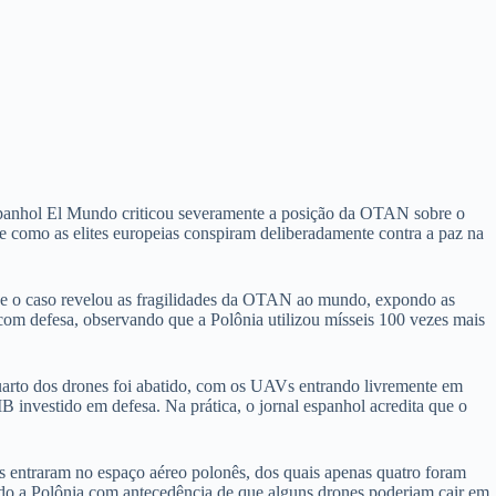
espanhol El Mundo criticou severamente a posição da OTAN sobre o
de como as elites europeias conspiram deliberadamente contra a paz na
ue o caso revelou as fragilidades da OTAN ao mundo, expondo as
s com defesa, observando que a Polônia utilizou mísseis 100 vezes mais
arto dos drones foi abatido, com os UAVs entrando livremente em
IB investido em defesa. Na prática, o jornal espanhol acredita que o
 entraram no espaço aéreo polonês, dos quais apenas quatro foram
ado a Polônia com antecedência de que alguns drones poderiam cair em