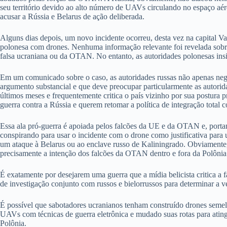
seu território devido ao alto número de UAVs circulando no espaço aér
acusar a Rússia e Belarus de ação deliberada.
Alguns dias depois, um novo incidente ocorreu, desta vez na capital Va
polonesa com drones. Nenhuma informação relevante foi revelada sobre
falsa ucraniana ou da OTAN. No entanto, as autoridades polonesas ins
Em um comunicado sobre o caso, as autoridades russas não apenas neg
argumento substancial e que deve preocupar particularmente as autorid
últimos meses e frequentemente critica o país vizinho por sua postura p
guerra contra a Rússia e querem retomar a política de integração total
Essa ala pró-guerra é apoiada pelos falcões da UE e da OTAN e, porta
conspirando para usar o incidente com o drone como justificativa para
um ataque à Belarus ou ao enclave russo de Kaliningrado. Obviamente, i
precisamente a intenção dos falcões da OTAN dentro e fora da Polônia
É exatamente por desejarem uma guerra que a mídia belicista critica a 
de investigação conjunto com russos e bielorrussos para determinar a v
É possível que sabotadores ucranianos tenham construído drones semelh
UAVs com técnicas de guerra eletrônica e mudado suas rotas para ati
Polônia.