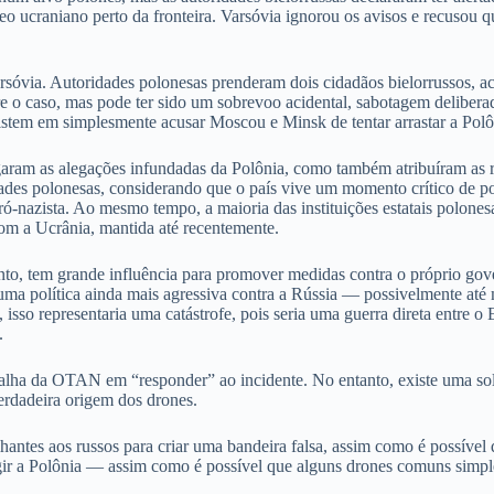
eo ucraniano perto da fronteira. Varsóvia ignorou os avisos e recusou 
rsóvia. Autoridades polonesas prenderam dois cidadãos bielorrussos, ac
 o caso, mas pode ter sido um sobrevoo acidental, sabotagem delibera
istem em simplesmente acusar Moscou e Minsk de tentar arrastar a Pol
aram as alegações infundadas da Polônia, como também atribuíram as r
ades polonesas, considerando que o país vive um momento crítico de po
ró-nazista. Ao mesmo tempo, a maioria das instituições estatais polones
 com a Ucrânia, mantida até recentemente.
nto, tem grande influência para promover medidas contra o próprio gov
 uma política ainda mais agressiva contra a Rússia — possivelmente at
sso representaria uma catástrofe, pois seria uma guerra direta entre o
.
falha da OTAN em “responder” ao incidente. No entanto, existe uma solu
erdadeira origem dos drones.
antes aos russos para criar uma bandeira falsa, assim como é possível
ngir a Polônia — assim como é possível que alguns drones comuns simp