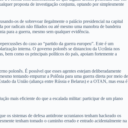
qualquer proposta de investigação conjunta, optando por simplesmente
usando-os de sobrevoar ilegalmente o palácio presidencial na capital
da por radicais não filiados ou até mesmo uma manobra de bandeira
ônia para a guerra, mesmo sem qualquer evidência.
epercussões do caso ao “partido da guerra europeu”. Este é um
larização interna. O governo polonês se distanciou da Ucrânia nos
as, bem como os principais políticos do país, apoiam fortemente a
erno polonês. É possível que esses agentes estejam deliberadamente
é mesmo tentando empurrar a Polônia para uma guerra direta por meio de
 Estado da União (aliança entre Rússia e Belarus) e a OTAN, mas essa é
ção mais eficiente do que a escalada militar: participar de um plano
 que os sistemas de defesa antidrone ucranianos tenham hackeado os
lesmente tenham tomado o caminho errado e entrado acidentalmente na