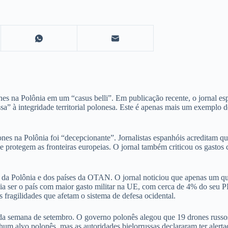
nes na Polônia em um “casus belli”. Em publicação recente, o jornal 
ssa” à integridade territorial polonesa. Este é apenas mais um exemplo 
s na Polônia foi “decepcionante”. Jornalistas espanhóis acreditam q
que protegem as fronteiras europeias. O jornal também criticou os gasto
 da Polônia e dos países da OTAN. O jornal noticiou que apenas um qu
lônia ser o país com maior gasto militar na UE, com cerca de 4% do seu P
fragilidades que afetam o sistema de defesa ocidental.
a semana de setembro. O governo polonês alegou que 19 drones russos
um alvo polonês, mas as autoridades bielorrussas declararam ter alert