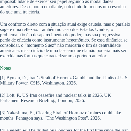
impossibilidade de exercer seu papel segundo as modalidades
anteriores. Desse ponto em diante, o declínio foi menos uma escolha
do que uma trajetória.
Um confronto direto com a situação atual exige cautela, mas o paralelo
sugere uma reflexão. Também no caso dos Estados Unidos, o
problema não é o desaparecimento do poder, mas sua progressiva
perda de eficácia como instrumento hegemônico. Se essa dinâmica se
consolidar, o “momento Suez” não marcaria o fim da centralidade
americana, mas o início de uma fase em que ela não poderia mais ser
exercida nas formas que caracterizaram o período anterior.
Notas
[1] Byman, D., Iran’s Strait of Hormuz Gambit and the Limits of U.S.
Military Power, CSIS, Washington, 2026.
[2] Loft, P., US-Iran ceasefire and nuclear talks in 2026. UK
Parliament Research Briefing., London, 2026.
[3] Nakashima, E., Clearing Strait of Hormuz of mines could take
months, Pentagon says, “The Washington Post”, 2026.
[4] Hegseth will be grilled by Congress for the first time since the Iran