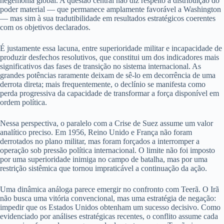
hegemonia global. A questão central não diz respeito à distribuição do
poder material — que permanece amplamente favorável a Washington
— mas sim à sua tradutibilidade em resultados estratégicos coerentes
com os objetivos declarados.
É justamente essa lacuna, entre superioridade militar e incapacidade de
produzir desfechos resolutivos, que constitui um dos indicadores mais
significativos das fases de transição no sistema internacional. As
grandes potências raramente deixam de sê-lo em decorrência de uma
derrota direta; mais frequentemente, o declínio se manifesta como
perda progressiva da capacidade de transformar a força disponível em
ordem política.
Nessa perspectiva, o paralelo com a Crise de Suez assume um valor
analítico preciso. Em 1956, Reino Unido e França não foram
derrotados no plano militar, mas foram forçados a interromper a
operação sob pressão política internacional. O limite não foi imposto
por uma superioridade inimiga no campo de batalha, mas por uma
restrição sistêmica que tornou impraticável a continuação da ação.
Uma dinâmica análoga parece emergir no confronto com Teerã. O Irã
não busca uma vitória convencional, mas uma estratégia de negação:
impedir que os Estados Unidos obtenham um sucesso decisivo. Como
evidenciado por análises estratégicas recentes, o conflito assume cada