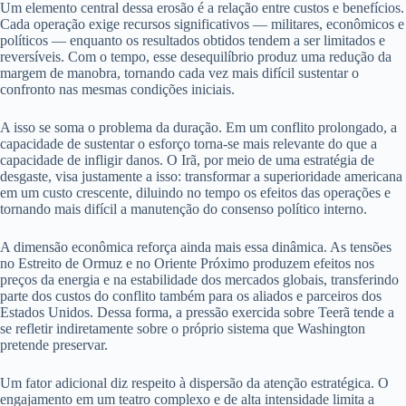
Um elemento central dessa erosão é a relação entre custos e benefícios.
Cada operação exige recursos significativos — militares, econômicos e
políticos — enquanto os resultados obtidos tendem a ser limitados e
reversíveis. Com o tempo, esse desequilíbrio produz uma redução da
margem de manobra, tornando cada vez mais difícil sustentar o
confronto nas mesmas condições iniciais.
A isso se soma o problema da duração. Em um conflito prolongado, a
capacidade de sustentar o esforço torna-se mais relevante do que a
capacidade de infligir danos. O Irã, por meio de uma estratégia de
desgaste, visa justamente a isso: transformar a superioridade americana
em um custo crescente, diluindo no tempo os efeitos das operações e
tornando mais difícil a manutenção do consenso político interno.
A dimensão econômica reforça ainda mais essa dinâmica. As tensões
no Estreito de Ormuz e no Oriente Próximo produzem efeitos nos
preços da energia e na estabilidade dos mercados globais, transferindo
parte dos custos do conflito também para os aliados e parceiros dos
Estados Unidos. Dessa forma, a pressão exercida sobre Teerã tende a
se refletir indiretamente sobre o próprio sistema que Washington
pretende preservar.
Um fator adicional diz respeito à dispersão da atenção estratégica. O
engajamento em um teatro complexo e de alta intensidade limita a