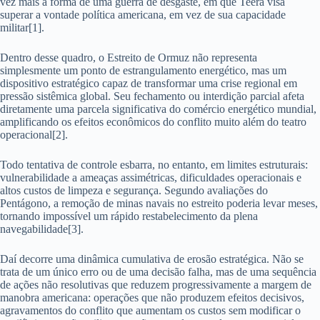
vez mais a forma de uma guerra de desgaste, em que Teerã visa
superar a vontade política americana, em vez de sua capacidade
militar[1].
Dentro desse quadro, o Estreito de Ormuz não representa
simplesmente um ponto de estrangulamento energético, mas um
dispositivo estratégico capaz de transformar uma crise regional em
pressão sistêmica global. Seu fechamento ou interdição parcial afeta
diretamente uma parcela significativa do comércio energético mundial,
amplificando os efeitos econômicos do conflito muito além do teatro
operacional[2].
Todo tentativa de controle esbarra, no entanto, em limites estruturais:
vulnerabilidade a ameaças assimétricas, dificuldades operacionais e
altos custos de limpeza e segurança. Segundo avaliações do
Pentágono, a remoção de minas navais no estreito poderia levar meses,
tornando impossível um rápido restabelecimento da plena
navegabilidade[3].
Daí decorre uma dinâmica cumulativa de erosão estratégica. Não se
trata de um único erro ou de uma decisão falha, mas de uma sequência
de ações não resolutivas que reduzem progressivamente a margem de
manobra americana: operações que não produzem efeitos decisivos,
agravamentos do conflito que aumentam os custos sem modificar o