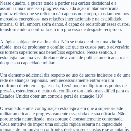
Nesse quadro, a guerra tende a perder seu caráter decisional e a
assumir uma dimensão progressiva. Cada ação militar americana
produz efeitos que se refletem não apenas no campo, mas também nos
mercados energéticos, nas relações internacionais e na estabilidade
interna. O Irã, embora sofra danos, é capaz de redistribuir esses custos,
transformando o confronto em um processo de desgaste recíproco.
A lógica subjacente é a do atrito. Não se trata de obter uma vitória
rápida, mas de prolongar o conflito até que os custos para o adversário
se tornem superiores aos benefícios esperados. Nesse sentido, a
estratégia iraniana visa diretamente a vontade política americana, mais
do que sua capacidade militar.
Um elemento adicional diz respeito ao uso de atores indiretos e de uma
rede de alianças regionais. Sem necessariamente entrar em um
confronto direto em larga escala, Teerã pode multiplicar os pontos de
pressão, estendendo o teatro do conflito e tornando mais difícil para os
Estados Unidos obter um controle geral da situação.[10]
O resultado é uma configuração estratégica em que a superioridade
militar americana é progressivamente esvaziada de sua eficácia. Não
porque seja neutralizada, mas porque é constantemente contornada.
Cada tentativa de impor uma solução rápida esbarra na capacidade
iraniana de prolongar o confronto, deslocar seus custos e se adaptar às