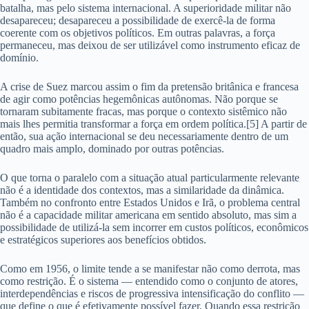
batalha, mas pelo sistema internacional. A superioridade militar não
desapareceu; desapareceu a possibilidade de exercê-la de forma
coerente com os objetivos políticos. Em outras palavras, a força
permaneceu, mas deixou de ser utilizável como instrumento eficaz de
domínio.
A crise de Suez marcou assim o fim da pretensão britânica e francesa
de agir como potências hegemônicas autônomas. Não porque se
tornaram subitamente fracas, mas porque o contexto sistêmico não
mais lhes permitia transformar a força em ordem política.[5] A partir de
então, sua ação internacional se deu necessariamente dentro de um
quadro mais amplo, dominado por outras potências.
O que torna o paralelo com a situação atual particularmente relevante
não é a identidade dos contextos, mas a similaridade da dinâmica.
Também no confronto entre Estados Unidos e Irã, o problema central
não é a capacidade militar americana em sentido absoluto, mas sim a
possibilidade de utilizá-la sem incorrer em custos políticos, econômicos
e estratégicos superiores aos benefícios obtidos.
Como em 1956, o limite tende a se manifestar não como derrota, mas
como restrição. É o sistema — entendido como o conjunto de atores,
interdependências e riscos de progressiva intensificação do conflito —
que define o que é efetivamente possível fazer. Quando essa restrição