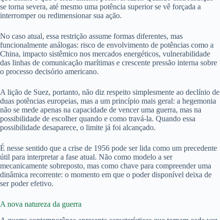
se torna severa, até mesmo uma potência superior se vê forçada a
interromper ou redimensionar sua ação.
No caso atual, essa restrição assume formas diferentes, mas
funcionalmente análogas: risco de envolvimento de potências como a
China, impacto sistêmico nos mercados energéticos, vulnerabilidade
das linhas de comunicação marítimas e crescente pressão interna sobre
o processo decisório americano.
A lição de Suez, portanto, não diz respeito simplesmente ao declínio de
duas potências europeias, mas a um princípio mais geral: a hegemonia
não se mede apenas na capacidade de vencer uma guerra, mas na
possibilidade de escolher quando e como travá-la. Quando essa
possibilidade desaparece, o limite já foi alcançado.
É nesse sentido que a crise de 1956 pode ser lida como um precedente
útil para interpretar a fase atual. Não como modelo a ser
mecanicamente sobreposto, mas como chave para compreender uma
dinâmica recorrente: o momento em que o poder disponível deixa de
ser poder efetivo.
A nova natureza da guerra