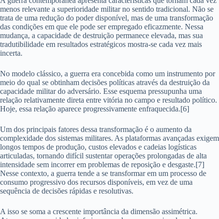
A guerra contemporânea apresenta características que tornam cada vez
menos relevante a superioridade militar no sentido tradicional. Não se
trata de uma redução do poder disponível, mas de uma transformação
das condições em que ele pode ser empregado eficazmente. Nessa
mudança, a capacidade de destruição permanece elevada, mas sua
tradutibilidade em resultados estratégicos mostra-se cada vez mais
incerta.
No modelo clássico, a guerra era concebida como um instrumento por
meio do qual se obtinham decisões políticas através da destruição da
capacidade militar do adversário. Esse esquema pressupunha uma
relação relativamente direta entre vitória no campo e resultado político.
Hoje, essa relação aparece progressivamente enfraquecida.[6]
Um dos principais fatores dessa transformação é o aumento da
complexidade dos sistemas militares. As plataformas avançadas exigem
longos tempos de produção, custos elevados e cadeias logísticas
articuladas, tornando difícil sustentar operações prolongadas de alta
intensidade sem incorrer em problemas de reposição e desgaste.[7]
Nesse contexto, a guerra tende a se transformar em um processo de
consumo progressivo dos recursos disponíveis, em vez de uma
sequência de decisões rápidas e resolutivas.
A isso se soma a crescente importância da dimensão assimétrica.