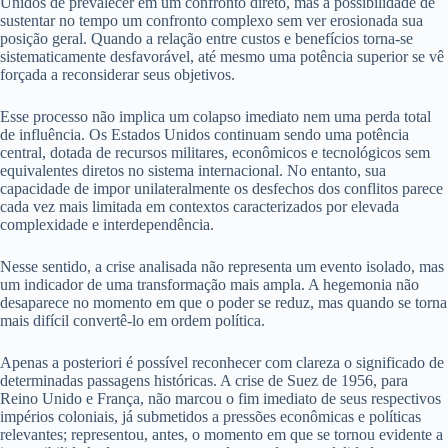
Unidos de prevalecer em um confronto direto, mas à possibilidade de
sustentar no tempo um confronto complexo sem ver erosionada sua
posição geral. Quando a relação entre custos e benefícios torna-se
sistematicamente desfavorável, até mesmo uma potência superior se vê
forçada a reconsiderar seus objetivos.
Esse processo não implica um colapso imediato nem uma perda total
de influência. Os Estados Unidos continuam sendo uma potência
central, dotada de recursos militares, econômicos e tecnológicos sem
equivalentes diretos no sistema internacional. No entanto, sua
capacidade de impor unilateralmente os desfechos dos conflitos parece
cada vez mais limitada em contextos caracterizados por elevada
complexidade e interdependência.
Nesse sentido, a crise analisada não representa um evento isolado, mas
um indicador de uma transformação mais ampla. A hegemonia não
desaparece no momento em que o poder se reduz, mas quando se torna
mais difícil convertê-lo em ordem política.
Apenas a posteriori é possível reconhecer com clareza o significado de
determinadas passagens históricas. A crise de Suez de 1956, para
Reino Unido e França, não marcou o fim imediato de seus respectivos
impérios coloniais, já submetidos a pressões econômicas e políticas
relevantes; representou, antes, o momento em que se tornou evidente a