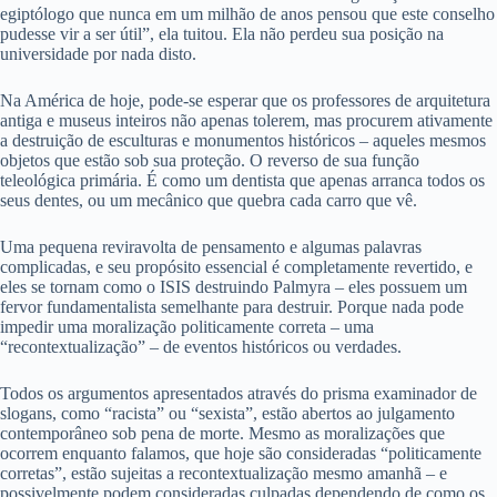
egiptólogo que nunca em um milhão de anos pensou que este conselho
pudesse vir a ser útil”, ela tuitou. Ela não perdeu sua posição na
universidade por nada disto.
Na América de hoje, pode-se esperar que os professores de arquitetura
antiga e museus inteiros não apenas tolerem, mas procurem ativamente
a destruição de esculturas e monumentos históricos – aqueles mesmos
objetos que estão sob sua proteção. O reverso de sua função
teleológica primária. É como um dentista que apenas arranca todos os
seus dentes, ou um mecânico que quebra cada carro que vê.
Uma pequena reviravolta de pensamento e algumas palavras
complicadas, e seu propósito essencial é completamente revertido, e
eles se tornam como o ISIS destruindo Palmyra – eles possuem um
fervor fundamentalista semelhante para destruir. Porque nada pode
impedir uma moralização politicamente correta – uma
“recontextualização” – de eventos históricos ou verdades.
Todos os argumentos apresentados através do prisma examinador de
slogans, como “racista” ou “sexista”, estão abertos ao julgamento
contemporâneo sob pena de morte. Mesmo as moralizações que
ocorrem enquanto falamos, que hoje são consideradas “politicamente
corretas”, estão sujeitas a recontextualização mesmo amanhã – e
possivelmente podem consideradas culpadas dependendo de como os