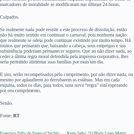
marcadores de moralidade se modificaram nas últimas 24 horas.
Culpados.
Se realmente nada pode resistir a este processo de dissolução, então
não há muito sentido em continuar o carnaval, pois nenhuma nação
que realmente se odeia pode continuar existindo por muito tempo. Há
muitos que pensaram que, baixando a cabeça, seus empregos e sua
subsistência poderiam permanecer seguros. Que ao não dizer nada, ao
ceder a última regra moral defendida pela imprensa corporativa, lhes
seria permitido alimentar suas famílias por mais um dia.
E sim, serão recompensados pelo cumprimento, por não dizer nada, ou
mesmo por aplaudirem ao derrubarem as estátuas. Mas em cada
esquina, todos os dias, para todos, uma nova “regra” está esperando
por seu cumprimento.
Senão.
Fonte:
RT
Francisco Félix de Souza (Chachá)
Kemi Seba: “O Black Lives Matter