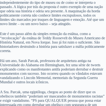
independentemente do tipo de museu ou de como se interpreta o
passado. A lógica por trás da proposta é outro exemplo de uma nação
que odeia sua história e odeia seu presente. A maquinação da horda
politicamente correta não conhece limites escrupulosos, todos os
limites são marcados por truques de linguagem e emoção. Até que um
novo limite – ou um novo baixo – seja atingido.
Este é um passo além da simples remoção da estátua, como a
“recolocação” da estátua de Teddy Roosevelt do Museu Americano de
História Natural, em Nova Iorque. Isso já foi ruim o suficiente. São
historiadores destruindo a história para satisfazer a máfia politicamente
correta.
Há um ano, Sarah Parcak, professora de arquitetura antiga na
Universidade do Alabama em Birmingham, fez uma série de tweets
explicando como os manifestantes antifa poderiam derrubar e destruir
monumentos com sucesso. Isto ocorreu quando os vândalos estavam
vandalizando o Lincoln Memorial, memoriais da Segunda Guerra
Mundial e outros locais icônicos.
A Sra. Parcak, uma egiptóloga, chegou ao ponto de dizer que os
obeliscos também “poderiam ser mascarados de monumentos racistas”
e exigir vandalismo. “PS para QUALQUER pessoa que possa estar
interessada em como derrubar um obelisco com segurança de um