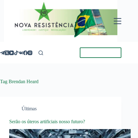
Pular
para
o
conteúdo
Torne-se Membro
Tag
Brendan Heard
Últimas
Serão os úteros artificiais nosso futuro?