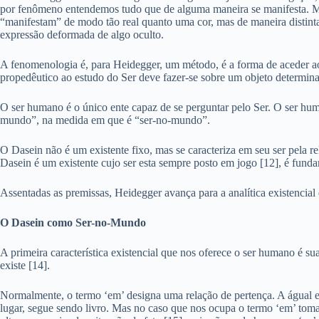
por fenômeno entendemos tudo que de alguma maneira se manifesta. Mani
“manifestam” de modo tão real quanto uma cor, mas de maneira distin
expressão deformada de algo oculto.
A fenomenologia é, para Heidegger, um método, é a forma de aceder a
propedêutico ao estudo do Ser deve fazer-se sobre um objeto determin
O ser humano é o único ente capaz de se perguntar pelo Ser. O ser hu
mundo”, na medida em que é “ser-no-mundo”.
O Dasein não é um existente fixo, mas se caracteriza em seu ser pela r
Dasein é um existente cujo ser esta sempre posto em jogo [12], é fund
Assentadas as premissas, Heidegger avança para a analítica existencia
O Dasein como Ser-no-Mundo
A primeira característica existencial que nos oferece o ser humano é sua 
existe [14].
Normalmente, o termo ‘em’ designa uma relação de pertença. A águal est
lugar, segue sendo livro. Mas no caso que nos ocupa o termo ‘em’ toma