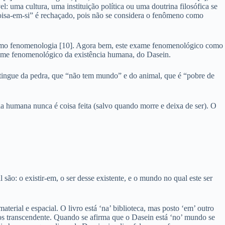
uma cultura, uma instituição política ou uma doutrina filosófica se
isa-em-si” é rechaçado, pois não se considera o fenômeno como
 como fenomenologia [10]. Agora bem, este exame fenomenológico como
xame fenomenológico da existência humana, do Dasein.
stingue da pedra, que “não tem mundo” e do animal, que é “pobre de
ia humana nunca é coisa feita (salvo quando morre e deixa de ser). O
 são: o existir-em, o ser desse existente, e o mundo no qual este ser
erial e espacial. O livro está ‘na’ biblioteca, mas posto ‘em’ outro
mos transcendente. Quando se afirma que o Dasein está ‘no’ mundo se