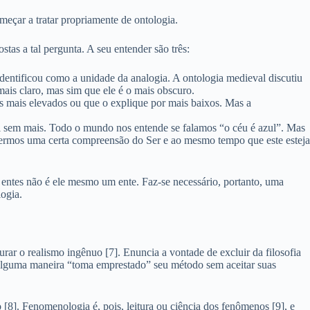
meçar a tratar propriamente de ontologia.
tas a tal pergunta. A seu entender são três:
identificou como a unidade da analogia. A ontologia medieval discutiu
ais claro, mas sim que ele é o mais obscuro.
os mais elevados ou que o explique por mais baixos. Mas a
el sem mais. Todo o mundo nos entende se falamos “o céu é azul”. Mas
ivermos uma certa compreensão do Ser e ao mesmo tempo que este esteja
s entes não é ele mesmo um ente. Faz-se necessário, portanto, uma
ogia.
r o realismo ingênuo [7]. Enuncia a vontade de excluir da filosofia
e alguma maneira “toma emprestado” seu método sem aceitar suas
 [8]. Fenomenologia é, pois, leitura ou ciência dos fenômenos [9], e