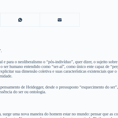
”.
l e para o neoliberalismo o “pós-indivíduo”, quer dizer, o sujeito sobre 
, o ser humano entendido como “ser-aí”, como único ente capaz de “pe
licitar sua dimensão coletiva e suas características existenciais que o 
rnidade.
 pensamento de Heidegger, desde o pressuposto “esquecimento do ser”, q
ssência do ser ou ontologia.
.), surge uma nova maneira do homem estar no mundo: pensar que as coi