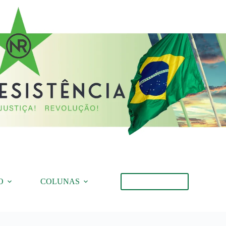
O
COLUNAS
Torne-se Membro