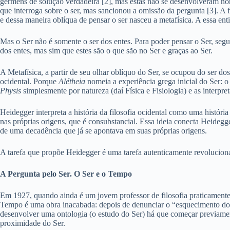
gérmens de solução verdadeira [2], mas estas não se desenvolveram no
que interroga sobre o ser, mas sancionou a omissão da pergunta [3]. A fil
e dessa maneira oblíqua de pensar o ser nasceu a metafísica. A essa entida
Mas o Ser não é somente o ser dos entes. Para poder pensar o Ser, segu
dos entes, mas sim que estes são o que são no Ser e graças ao Ser.
A Metafísica, a partir de seu olhar oblíquo do Ser, se ocupou do ser d
ocidental. Porque
Alétheia
nomeia a experiência grega inicial do Ser: o 
Physis
simplesmente por natureza (daí Física e Fisiologia) e as interp
Heidegger interpreta a história da filosofia ocidental como uma histó
nas próprias origens, que é consubstancial. Essa ideia conecta Heide
de uma decadência que já se apontava em suas próprias origens.
A tarefa que propõe Heidegger é uma tarefa autenticamente revolucionári
A Pergunta pelo Ser. O Ser e o Tempo
Em 1927, quando ainda é um jovem professor de filosofia praticamente
Tempo é uma obra inacabada: depois de denunciar o “esquecimento do S
desenvolver uma ontologia (o estudo do Ser) há que começar previamente
proximidade do Ser.