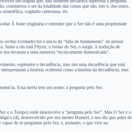
senvolveu um dogma que, não somente declarava supérflua a pergunta
ão, considerou o ser da totalidade das coisas que são, isto é, dos entes,
ristotélica, cogitatio cartesiana, etc.
voltar À fonte originária e entender que o Ser não é uma propriedade
tim
veritas
(verdade) foi o início da “falta de fundamento” do pensar
a. Junto a ela está
Physis
, o brotar do Ser, o surgir. A tradução de
l” e nos levaram a uma natureza “tecnicamente domesticada”.
olvimento, esplendor e decadência, mas sim uma decadência que está
nterpretaram a história ocidental como a história da decadência, mas
onstruí-la. Essa tarefa tem um nome: a pergunta pelo Ser.
Ser e o Tempo) onde desenvolve a “pergunta pelo Ser”. Mas O Ser e o
gico [4], desenvolvido por seu mestre Husserl, e nos diz que antes de
capaz de se perguntar pelo Ser, e, portanto, o que vive na