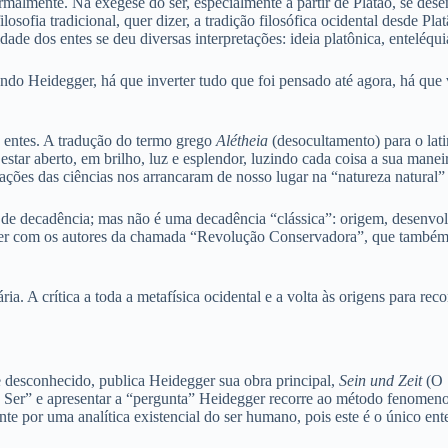
rmalmente. Na exegese do ser, especialmente a partir de Platão, se de
osofia tradicional, quer dizer, a tradição filosófica ocidental desde Plat
de dos entes se deu diversas interpretações: ideia platônica, enteléquia a
ndo Heidegger, há que inverter tudo que foi pensado até agora, há que 
os entes. A tradução do termo grego
Alétheia
(desocultamento) para o la
estar aberto, em brilho, luz e esplendor, luzindo cada coisa a sua maneir
retações das ciências nos arrancaram de nosso lugar na “natureza natura
ria de decadência; mas não é uma decadência “clássica”: origem, desenv
gger com os autores da chamada “Revolução Conservadora”, que também i
a. A crítica a toda a metafísica ocidental e a volta às origens para rec
 desconhecido, publica Heidegger sua obra principal,
Sein und Zeit
(O 
er” e apresentar a “pergunta” Heidegger recorre ao método fenomenoló
 por uma analítica existencial do ser humano, pois este é o único ente 