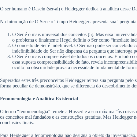
O ser humano é Dasein (ser-aí) e Heidegger dedica à analítica desse Da
Na Introdução de O Ser e o Tempo Heidegger apresenta sua “pergunta pelo
O Ser é o mais universal dos conceitos [5]. Mas essa universalid
o problema e finalmente Hegel definiu o Ser como “imediato inde
O conceito de Ser é indefinível. O Ser não pode ser concebido c
indefinibilidade do Ser não dispensa da pergunta que interroga po
O Ser é o mais compreensível de todos os conceitos. Em todo co
essa suposta compreensibilidade de fato, revela incompreensibi
oculto na obscuridade prova a necessidade fundamental de formul
Superados estes três preconceitos Heidegger reitera sua pergunta pelo 
forma peculiar de demonstrá-lo, que se diferencia do descobrimento do
Fenomenologia e Analítica Existencial
O termo “fenomenologia” remete a Husserl e a sua máxima “às coisas me
os conceitos mal fundados e as construções gratuitas. Mas Heidegger 
conclusões finais.
Para Heidegger a fenomenologia não designa o objeto da investigação, s