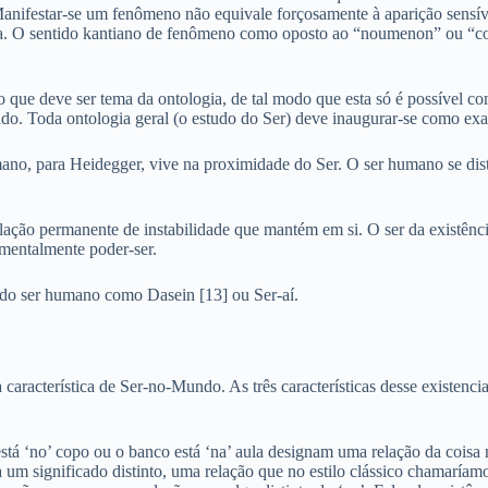
festar-se um fenômeno não equivale forçosamente à aparição sensível: 
ta. O sentido kantiano de fenômeno como oposto ao “noumenon” ou “co
o que deve ser tema da ontologia, de tal modo que esta só é possível
ado. Toda ontologia geral (o estudo do Ser) deve inaugurar-se como e
mano, para Heidegger, vive na proximidade do Ser. O ser humano se di
elação permanente de instabilidade que mantém em si. O ser da existênc
amentalmente poder-ser.
l do ser humano como Dasein [13] ou Ser-aí.
característica de Ser-no-Mundo. As três características desse existencial
á ‘no’ copo ou o banco está ‘na’ aula designam uma relação da coisa mat
 um significado distinto, uma relação que no estilo clássico chamaría