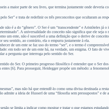
sein a maior parte de seu livro, que termina justamente onde deveria co
 Ser” e trata de redefinir os três preconceitos que ocultaram as respos
ade não é a do “gênero”. O Ser é um “transcendente” e Aristóteles já o 
terminado”. A universalidade do conceito não significa que ele seja o m
omo um ente, não é suscetível a uma definição que o derive de conceit
r seu sentido, ao contrário, ela o empurra justamente à ela.
nhecer de um ente se faz uso do termo “ser”, e o termo é compreensív
lidade: em todo ser de um ente há, na verdade, um enigma. O fato de v
ar a pergunta que interroga pelo sentido do Ser.
sentido do Ser. O primeiro progresso filosófico é entender que o Ser do
s entes [6]. Para prosseguir, Heidegger propõe um método: a fenomenol
smas”, mas não há que entendê-lo como uma divisa destinada a restaura
não admite a ideia de Husserl de uma “filosofia sem pressupostos” e d
enão se limita a indicar como mostrar e tratar o que estamos estudando