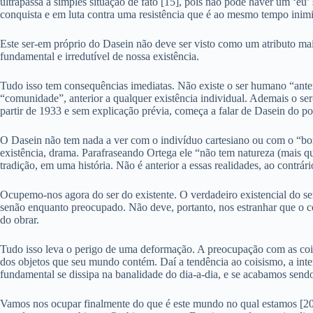
ultrapassa a simples situação de fato [15], pois não pode haver um ‘eu’
conquista e em luta contra uma resistência que é ao mesmo tempo inimi
Este ser-em próprio do Dasein não deve ser visto como um atributo ma
fundamental e irredutível de nossa existência.
Tudo isso tem consequências imediatas. Não existe o ser humano “anter
“comunidade”, anterior a qualquer existência individual. Ademais o s
partir de 1933 e sem explicação prévia, começa a falar de Dasein do 
O Dasein não tem nada a ver com o indivíduo cartesiano ou com o “bo
existência, drama. Parafraseando Ortega ele “não tem natureza (mais 
tradição, em uma história. Não é anterior a essas realidades, ao contr
Ocupemo-nos agora do ser do existente. O verdadeiro existencial do se
senão enquanto preocupado. Não deve, portanto, nos estranhar que o co
do obrar.
Tudo isso leva o perigo de uma deformação. A preocupação com as coisa
dos objetos que seu mundo contém. Daí a tendência ao coisismo, a int
fundamental se dissipa na banalidade do dia-a-dia, e se acabamos send
Vamos nos ocupar finalmente do que é este mundo no qual estamos [20]