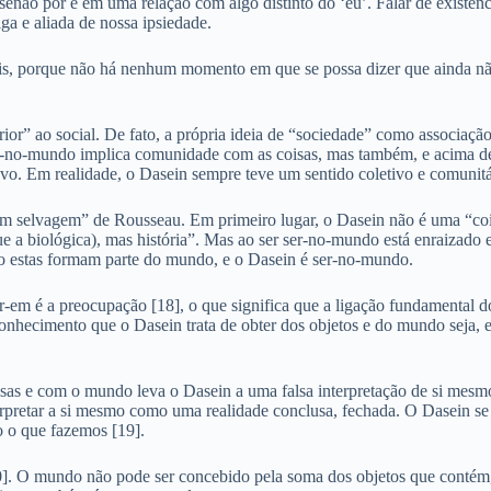
 senão por e em uma relação com algo distinto do ‘eu’. Falar de existên
ga e aliada de nossa ipsiedade.
is, porque não há nenhum momento em que se possa dizer que ainda não
ior” ao social. De fato, a própria ideia de “sociedade” como associaç
er-no-mundo implica comunidade com as coisas, mas também, e acima de 
povo. Em realidade, o Dasein sempre teve um sentido coletivo e comuni
m selvagem” de Rousseau. Em primeiro lugar, o Dasein não é uma “coi
que a biológica), mas história”. Mas ao ser ser-no-mundo está enraiza
ário estas formam parte do mundo, e o Dasein é ser-no-mundo.
r-em é a preocupação [18], o que significa que a ligação fundamental 
nhecimento que o Dasein trata de obter dos objetos e do mundo seja, e
s e com o mundo leva o Dasein a uma falsa interpretação de si mesmo: e
erpretar a si mesmo como uma realidade conclusa, fechada. O Dasein s
o o que fazemos [19].
. O mundo não pode ser concebido pela soma dos objetos que contém, a