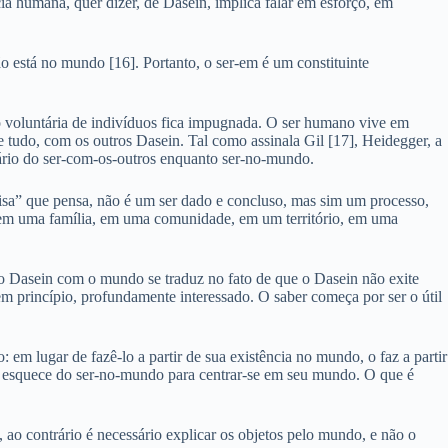
cia humana, quer dizer, de Dasein, implica falar em esforço, em
 está no mundo [16]. Portanto, o ser-em é um constituinte
ão voluntária de indivíduos fica impugnada. O ser humano vive em
tudo, com os outros Dasein. Tal como assinala Gil [17], Heidegger, a
tário do ser-com-os-outros enquanto ser-no-mundo.
sa” que pensa, não é um ser dado e concluso, mas sim um processo,
do em uma família, em uma comunidade, em um território, em uma
do Dasein com o mundo se traduz no fato de que o Dasein não exite
m princípio, profundamente interessado. O saber começa por ser o útil
m lugar de fazê-lo a partir de sua existência no mundo, o faz a partir
e esquece do ser-no-mundo para centrar-se em seu mundo. O que é
o contrário é necessário explicar os objetos pelo mundo, e não o