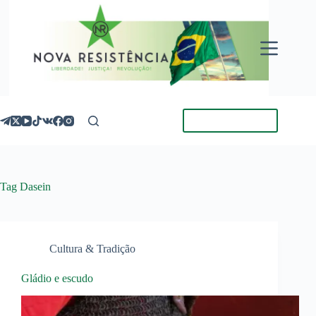
Pular
para
o
conteúdo
Torne-se Membro
Tag
Dasein
Cultura & Tradição
Gládio e escudo