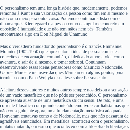
O personalismo tem uma longa história que, modernamente, podemos
remontar à Kant e sua valorização da pessoa como fim em si mesmo e
não como meio para outra coisa. Podemos continuar a lista com o
dinamarquês Kierkegaard e a pessoa como o singular e concreto em
oposição à humanidade que não tem mãos nem pés. Também
encontramos algo em Don Miguel de Unamuno.
Mas o verdadeiro fundador do personalismo é o francês Emmanuel
Mounier (1905-1950) que apresentou a ideia de pessoa com sues
conceitos de encarnação, comunhão, dialética do amor, a vida como
aventura, o sair de si mesmo, o tomar sobre si. Continuam
desenvolvendo essas ideias pensadores como Mauricio Nedoncelle,
Gabriel Marcel e inclusive Jacques Maritain em alguns pontos, para
terminar com o Papa Wojtyła e sua tese sobre Pessoa e ato.
A leitura desses autores e muitos outros sempre nos deixou a sensação
de um vazio metafísico que não pôde ser preenchido. O personalismo
se apresenta ausente de uma metafísica strictu sensu. De fato, é uma
corrente filosófica com grande conteúdo emotivo e cordialista mas que
não conseguiu, até agora, uma fundamentação metafísica adequada.
Houveram tentativas como a de Nedoncelle, mas que não passaram de
agradáveis enunciados. Em metafísica, aconteceu com o personalismo,
mutatis mutandi, o mesmo que aconteceu com a filosofia da libertação: