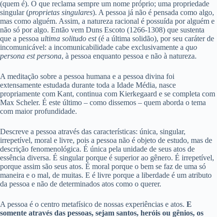
(quem é). O que reclama sempre um nome próprio; uma propriedade
singular (
proprietas singulares
). A pessoa já não é pensada como algo,
mas como alguém. Assim, a natureza racional é possuída por alguém e
não só por algo. Então vem Duns Escoto (1266-1308) que sustenta
que a pessoa
ultima solitudo est
(é a última solidão), por seu caráter de
incomunicável: a incomunicabilidade cabe exclusivamente a
quo
persona est persona
, à pessoa enquanto pessoa e não à natureza.
A meditação sobre a pessoa humana e a pessoa divina foi
extensamente estudada durante toda a Idade Média, nasce
propriamente com Kant, continua com Kierkegaard e se completa com
Max Scheler. É este último – como dissemos – quem aborda o tema
com maior profundidade.
Descreve a pessoa através das características: única, singular,
irrepetível, moral e livre, pois a pessoa não é objeto de estudo, mas de
descrição fenomenológica. É única pela unidade de seus atos de
essência diversa. É singular porque é superior ao gênero. É irrepetível,
porque assim são seus atos. É moral porque o bem se faz de uma só
maneira e o mal, de muitas. E é livre porque a liberdade é um atributo
da pessoa e não de determinados atos como o querer.
A pessoa é o centro metafísico de nossas experiências e atos.
E
somente através das pessoas, sejam santos, heróis ou gênios, os