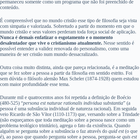
permaneceu somente como um programa que não foi preenchido de
conteúdo.
É compreensível que no mundo cristão esse tipo de filosofia seja vista
com simpatia e valorizada. Sobretudo a partir do momento em que o
mundo cristão e seus valores perderam toda força social de aplicação.
Nunca é demais enfatizar o esgotamento e o momento
desalentador que vive o cristianismo atualmente.
Nesse sentido é
possível entender a validez renovada do personalismo, como uma
maneira de ser cristão num mundo dessacralizado.
Outra coisa muito distinta, ainda que pareça relacionada, é a meditação
que se fez sobre a pessoa a partir da filosofia em sentido estrito. Foi
sem dúvida o filósofo alemão Max Scheler (1874-1928) quem estudou
com maior profundidade esse tema.
Durante mil e quatrocentos anos foi repetida a definição de Boécio
(480-525) “
persona est naturae rationalis individua substantia
” (a
pessoa é uma substância individual de natureza racional). Em seguida
veio Ricardo de São Vítor (1110-1173) que, versando sobre a Trindade
(não esqueçamos que toda meditação sobre a pessoa nasce como um
problema teológico trinitário), agrega o fato da existência. Quando
alguém se pergunta sobre a substância o faz através do
quid est
(o que
é), ao passo que quando pergunta sobre a pessoa, pergunta-se
quis est