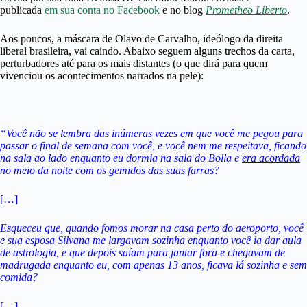
publicada
em sua conta no Facebook
e no blog
Prometheo Liberto
.
Aos poucos, a máscara de Olavo de Carvalho, ideólogo da direita
liberal brasileira, vai caindo. Abaixo seguem alguns trechos da carta,
perturbadores até para os mais distantes (o que dirá para quem
vivenciou os acontecimentos narrados na pele):
“Você não se lembra das inúmeras vezes em que você me pegou para
passar o final de semana com você, e você nem me respeitava, ficando
na sala ao lado enquanto eu dormia na sala do Bolla e
era acordada
no meio da noite com os gemidos das suas farras
?
[…]
Esqueceu que, quando fomos morar na casa perto do aeroporto, você
e sua esposa Silvana me largavam sozinha enquanto você ia dar aula
de astrologia, e que depois saíam para jantar fora e chegavam de
madrugada enquanto eu, com apenas 13 anos, ficava lá sozinha e sem
comida?
[…]