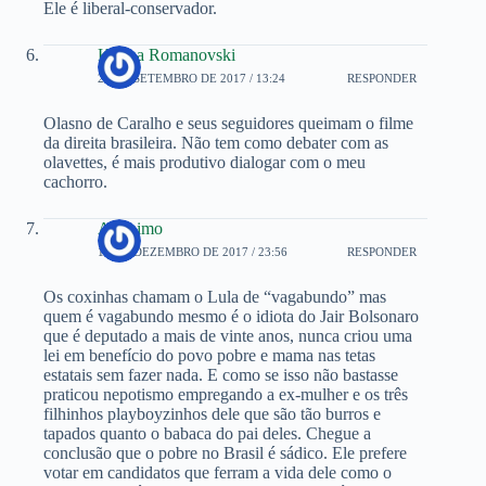
Ele é liberal-conservador.
Karina Romanovski
20 DE SETEMBRO DE 2017 / 13:24
RESPONDER
Olasno de Caralho e seus seguidores queimam o filme
da direita brasileira. Não tem como debater com as
olavettes, é mais produtivo dialogar com o meu
cachorro.
Anônimo
14 DE DEZEMBRO DE 2017 / 23:56
RESPONDER
Os coxinhas chamam o Lula de “vagabundo” mas
quem é vagabundo mesmo é o idiota do Jair Bolsonaro
que é deputado a mais de vinte anos, nunca criou uma
lei em benefício do povo pobre e mama nas tetas
estatais sem fazer nada. E como se isso não bastasse
praticou nepotismo empregando a ex-mulher e os três
filhinhos playboyzinhos dele que são tão burros e
tapados quanto o babaca do pai deles. Chegue a
conclusão que o pobre no Brasil é sádico. Ele prefere
votar em candidatos que ferram a vida dele como o