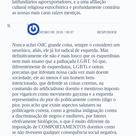
latifundiários agroexportadores, e a uma afiliação
cultural religiosa eurocêntrica e profundamente contrária
as nossas mais caras raízes mestiças.
Kau
6 DE JANEIRO DE 2018 / 00:07
RESPONDER
Nunca achei OdC grande coisa, sempre o considerei um
neurótico, aliás, ele já foi radical de esquerda. Mas
definitivamente ele não é mais louco que os esquerdistas
nem mais insano que a palhaçada LGBT. Só que,
diferentemente de esquerdistas, LGBTs e outras
porcarias que infestam nossa cada vez mais doente
sociedade, ele ao menos é um homem bem-
intencionado, que defende as coisas corretas, na
contramão do artificialismo doentio e mentiroso imposto
por vigarices como movimento gayzista e a esquerda
representativa do pior do politicamente correto (digo o
pior, pois acho que existe aspectos salutares na
politicagem correta, como a genuína indignação contra
a discriminação de negros e mulheres, por fatores
efetivamente biológicos, o que é muito diferente da
imposição de COMPORTAMENTOS doentios como
se não tivessem qualquer consequência social negativa.