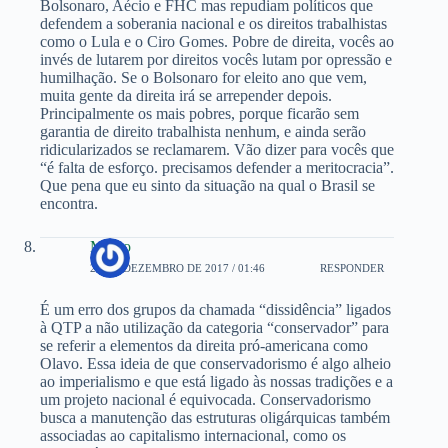
Bolsonaro, Aécio e FHC mas repudiam políticos que
defendem a soberania nacional e os direitos trabalhistas
como o Lula e o Ciro Gomes. Pobre de direita, vocês ao
invés de lutarem por direitos vocês lutam por opressão e
humilhação. Se o Bolsonaro for eleito ano que vem,
muita gente da direita irá se arrepender depois.
Principalmente os mais pobres, porque ficarão sem
garantia de direito trabalhista nenhum, e ainda serão
ridicularizados se reclamarem. Vão dizer para vocês que
“é falta de esforço. precisamos defender a meritocracia”.
Que pena que eu sinto da situação na qual o Brasil se
encontra.
Marco
27 DE DEZEMBRO DE 2017 / 01:46
RESPONDER
É um erro dos grupos da chamada “dissidência” ligados
à QTP a não utilização da categoria “conservador” para
se referir a elementos da direita pró-americana como
Olavo. Essa ideia de que conservadorismo é algo alheio
ao imperialismo e que está ligado às nossas tradições e a
um projeto nacional é equivocada. Conservadorismo
busca a manutenção das estruturas oligárquicas também
associadas ao capitalismo internacional, como os