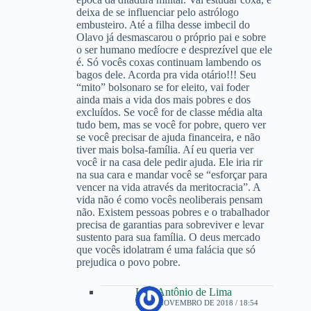
deixa de se influenciar pelo astrólogo
embusteiro. Até a filha desse imbecil do
Olavo já desmascarou o próprio pai e sobre
o ser humano medíocre e desprezível que ele
é. Só vocês coxas continuam lambendo os
bagos dele. Acorda pra vida otário!!! Seu
“mito” bolsonaro se for eleito, vai foder
ainda mais a vida dos mais pobres e dos
excluídos. Se você for de classe média alta
tudo bem, mas se você for pobre, quero ver
se você precisar de ajuda financeira, e não
tiver mais bolsa-família. Aí eu queria ver
você ir na casa dele pedir ajuda. Ele iria rir
na sua cara e mandar você se “esforçar para
vencer na vida através da meritocracia”. A
vida não é como vocês neoliberais pensam
não. Existem pessoas pobres e o trabalhador
precisa de garantias para sobreviver e levar
sustento para sua família. O deus mercado
que vocês idolatram é uma falácia que só
prejudica o povo pobre.
Luís Antônio de Lima
27 DE NOVEMBRO DE 2018 / 18:54