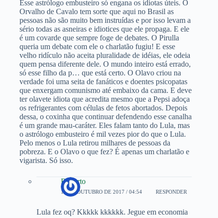
Esse astrólogo embusteiro só engana os idiotas úteis. O
Orvalho de Cavalo tem sorte que aqui no Brasil as
pessoas não são muito bem instruídas e por isso levam a
sério todas as asneiras e idiotices que ele propaga. E ele
é um covarde que sempre foge de debates. O Pirulla
queria um debate com ele o charlatão fugiu! E esse
velho ridículo não aceita pluralidade de idéias, ele odeia
quem pensa diferente dele. O mundo inteiro está errado,
só esse filho da p… que está certo. O Olavo criou na
verdade foi uma seita de fanáticos e doentes psicopatas
que enxergam comunismo até embaixo da cama. E deve
ter olavete idiota que acredita mesmo que a Pepsi adoça
os refrigerantes com células de fetos abortados. Depois
dessa, o coxinha que continuar defendendo esse canalha
é um grande mau-caráter. Eles falam tanto do Lula, mas
o astrólogo embusteiro é mil vezes pior do que o Lula.
Pelo menos o Lula retirou milhares de pessoas da
pobreza. E o Olavo o que fez? É apenas um charlatão e
vigarista. Só isso.
Roberto
13 DE OUTUBRO DE 2017 / 04:54
RESPONDER
Lula fez oq? Kkkkk kkkkkk. Jegue em economia