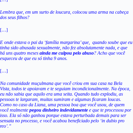
Lembra que, em um surto de loucura, colocou uma arma na cabeça
dos seus filhos?
[…]
E onde estava o pai da ‘família margarina’ que, quando soube que eu
tinha sido abusada sexualmente, não fez absolutamente nada, e que
há uns quatro meses
ainda me culpou pelo abuso
? Acho que você
esqueceu de que eu só tinha 9 anos.
[…]
Na comunidade muçulmana que você criou em sua casa na Bela
Vista, todos te apoiavam e te seguiam incondicionalmente. Na época,
eu não sabia que aquilo era uma seita. Quando tudo explodiu, as
pessoas te largaram, muitas sumiram e algumas ficaram loucas.
Como no caso da Liana, uma pessoa boa que você usou, de quem
você realmente
pegou dinheiro indevidamente
e que te processou por
isso. Ela só não ganhou porque estava perturbada demais para ser
sensata no processo, e você acabou beneficiado pelo ‘in dubio pro
reo’.”