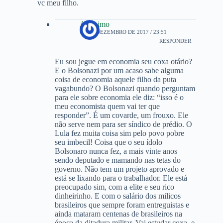
vc meu filho.
Anônimo
14 DE DEZEMBRO DE 2017 / 23:51
RESPONDER
Eu sou jegue em economia seu coxa otário?
E o Bolsonazi por um acaso sabe alguma
coisa de economia aquele filho da puta
vagabundo? O Bolsonazi quando perguntam
para ele sobre economia ele diz: “isso é o
meu economista quem vai ter que
responder”. É um covarde, um frouxo. Ele
não serve nem para ser síndico de prédio. O
Lula fez muita coisa sim pelo povo pobre
seu imbecil! Coisa que o seu ídolo
Bolsonaro nunca fez, a mais vinte anos
sendo deputado e mamando nas tetas do
governo. Não tem um projeto aprovado e
está se lixando para o trabalhador. Ele está
preocupado sim, com a elite e seu rico
dinheirinho. E com o salário dos milicos
brasileiros que sempre foram entreguistas e
ainda mataram centenas de brasileiros na
época da ditadura militar. Vai estudar coxa, e