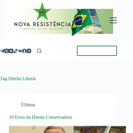
Pular
para
o
conteúdo
Torne-se Membro
Tag
Direita Liberal
Últimas
10 Erros da Direita Conservadora