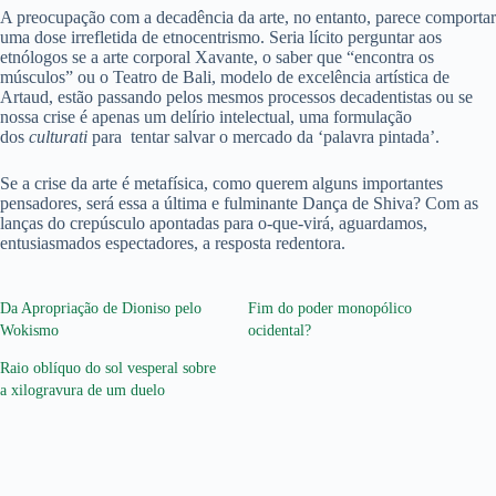
A preocupação com a decadência da arte, no entanto, parece comportar
uma dose irrefletida de etnocentrismo. Seria lícito perguntar aos
etnólogos se a arte corporal Xavante, o saber que “encontra os
músculos” ou o Teatro de Bali, modelo de excelência artística de
Artaud, estão passando pelos mesmos processos decadentistas ou se
nossa crise é apenas um delírio intelectual, uma formulação
dos
culturati
para tentar salvar o mercado da ‘palavra pintada’.
Se a crise da arte é metafísica, como querem alguns importantes
pensadores, será essa a última e fulminante Dança de Shiva? Com as
lanças do crepúsculo apontadas para o-que-virá, aguardamos,
entusiasmados espectadores, a resposta redentora.
Da Apropriação de Dioniso pelo
Fim do poder monopólico
Wokismo
ocidental?
Raio oblíquo do sol vesperal sobre
a xilogravura de um duelo