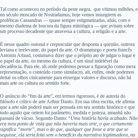
Tal como aconteceu no período da peste negra, que vitimou milhões, e
no século moscado de Nostradamus, hoje vemos insurgirem as
proféticas Cassandras — quase sempre estigmatizadas, aliás, com o
mesmo diadema de loucura da figura mitológica — que avisam sobre
um processo decadente que atravessa a cultura, a religião e a arte.
É nesse quadro outonal e crepuscular que desponta a questão, outrora
leviana e irrelevante, do papel da arte. O dramaturgo e poeta francês
Antonin Artaud, costumava dizer que o próprio ato de julgar o lugar e
o papel da arte, ou mesmo da cultura, é um sinal indelével da
decadência. Para ele, ali onde podemos pensar a figuração como mera
representação, o conteúdo como simulacro, ali, enfim, onde podemos
deitar os olhos cinicamente para enxergar valores e discurso, não há
mais arte ou cultura no sentido forte.
O anúncio do “fim da arte”, em termos rigorosos, é de autoria do
filósofo e crítico de arte Arthur Danto. Em sua obra escrita, ele afirma
que a arte não poderá mais ser pensada em seu sentido histórico e que
tudo aquilo que ontem foi parâmetro, medida e justeza, amanhã não
passará de vácuo. Segundo Danto: “
Uma história havia acabado. Não
era meu ponto de vista que não haveria mais arte, o que certamente
significa “morte”, mas o de que, qualquer que fosse a arte que se
seguisse, ela seria feita sem o benefício da narrativa legitimadora, na