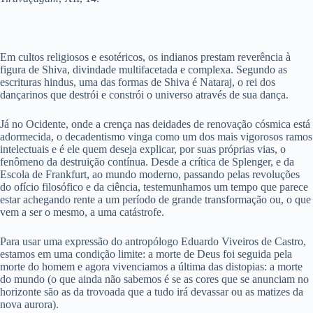
Em cultos religiosos e esotéricos, os indianos prestam reverência à
figura de Shiva, divindade multifacetada e complexa. Segundo as
escrituras hindus, uma das formas de Shiva é Nataraj, o rei dos
dançarinos que destrói e constrói o universo através de sua dança.
Já no Ocidente, onde a crença nas deidades de renovação cósmica está
adormecida, o decadentismo vinga como um dos mais vigorosos ramos
intelectuais e é ele quem deseja explicar, por suas próprias vias, o
fenômeno da destruição contínua. Desde a crítica de Splenger, e da
Escola de Frankfurt, ao mundo moderno, passando pelas revoluções
do ofício filosófico e da ciência, testemunhamos um tempo que parece
estar achegando rente a um período de grande transformação ou, o que
vem a ser o mesmo, a uma catástrofe.
Para usar uma expressão do antropólogo Eduardo Viveiros de Castro,
estamos em uma condição limite: a morte de Deus foi seguida pela
morte do homem e agora vivenciamos a última das distopias: a morte
do mundo (o que ainda não sabemos é se as cores que se anunciam no
horizonte são as da trovoada que a tudo irá devassar ou as matizes da
nova aurora).