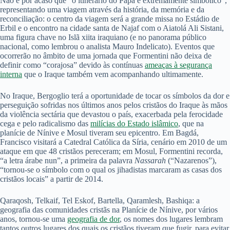
Não é por acaso que “o itinerário do Papa é extremamente simbólico”,
representando uma viagem através da história, da memória e da
reconciliação: o centro da viagem será a grande missa no Estádio de
Erbil e o encontro na cidade santa de Najaf com o Aiatolá Ali Sistani,
uma figura chave no Islã xiita iraquiano (e no panorama público
nacional, como lembrou o analista Mauro Indelicato). Eventos que
ocorrerão no âmbito de uma jornada que Formentini não deixa de
definir como “corajosa” devido às contínuas
ameaças à segurança
interna
que o Iraque também vem acompanhando ultimamente.
No Iraque, Bergoglio terá a oportunidade de tocar os símbolos da dor e
perseguição sofridas nos últimos anos pelos cristãos do Iraque às mãos
da violência sectária que devastou o país, exacerbada pela ferocidade
cega e pelo radicalismo das
milícias do Estado islâmico
, que na
planície de Nínive e Mosul tiveram seu epicentro. Em Bagdá,
Francisco visitará a Catedral Católica da Síria, cenário em 2010 de um
ataque em que 48 cristãos pereceram; em Mosul, Formentini recorda,
“a letra árabe nun”, a primeira da palavra
Nassarah
(“Nazarenos”),
“tornou-se o símbolo com o qual os jihadistas marcaram as casas dos
cristãos locais” a partir de 2014.
Qaraqosh, Telkaif, Tel Eskof, Bartella, Qaramlesh, Bashiqa: a
geografia das comunidades cristãs na Planície de Nínive, por vários
anos, tornou-se uma
geografia de dor
, os nomes dos lugares lembram
tantos outros lugares dos quais os cristãos tiveram que fugir, para evitar