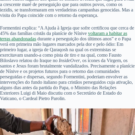
a crescente maré de perseguição que para outros povos, como os
iezidis, se transformaram em verdadeiras campanhas genocidas. Mas a
visita do Papa coincide com o retorno da esperança.
Formentini explica: “A Ajuda à Igreja que sofre certificou que cerca de
45% das famílias cristãs da planície de Nínive
voltaram a habitar as
terras abandonadas
durante a perseguição dos últimos anos” e o Papa
verá em primeira mão lugares marcados pela dor e pelo ódio: Em
primeiro lugar, a igreja de Qaraqosh na qual os extremistas se
exercitavam usando-a como pista de tiro e na qual, como Fausto
Biloslavo relatou do Iraque no
InsideOver
, os ícones da Virgem, os
santos e Jesus foram brutalmente vandalizados. Precisamente a planície
de Nínive e os projetos futuros para o retorno das comunidades
perseguidas e dispersas, segundo Formentini, poderiam envolver as
intervenções do fundo italiano para cristãos perseguidos cuja ativação,
alguns dias antes da partida do Papa, o Ministro das Relações
Exteriores Luigi di Maio discutiu com o Secretário de Estado do
Vaticano, o Cardeal Pietro Parolin.