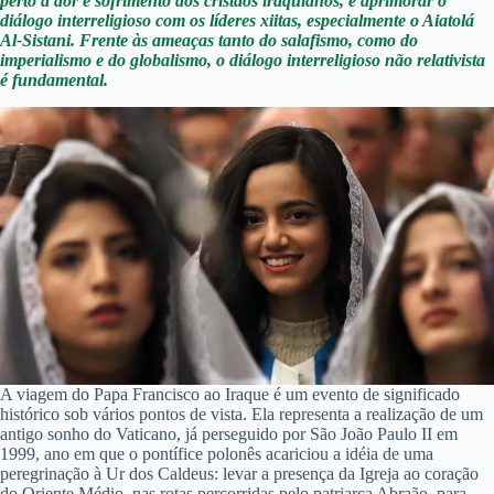
perto a dor e sofrimento dos cristãos iraquianos, e aprimorar o
diálogo interreligioso com os líderes xiitas, especialmente o Aiatolá
Al-Sistani. Frente às ameaças tanto do salafismo, como do
imperialismo e do globalismo, o diálogo interreligioso não relativista
é fundamental.
A viagem do Papa Francisco ao Iraque é um evento de significado
histórico sob vários pontos de vista. Ela representa a realização de um
antigo sonho do Vaticano, já perseguido por São João Paulo II em
1999, ano em que o pontífice polonês acariciou a idéia de uma
peregrinação à Ur dos Caldeus: levar a presença da Igreja ao coração
do Oriente Médio, nas rotas percorridas pelo patriarca Abraão, para