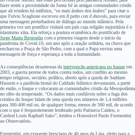
fazer sentir a proximidade da Santa Sé às antigas comunidades cristãs
que ali residem há milênios, “os mais árabes dos árabes” para citar o
que Fulvio Scaglione escreveu em
Il patto con il diavolo
, para enviar
uma mensagem perturbadora de diálogo ao mundo islâmico. Pela
primeira vez um pontífice visitará um país cuja religião majoritária é o
islamismo xiita. Ela reforça a postura ecumênica do pontificado de
Jorge Mario Bergoglio
com a primeira viagem desde o início da
pandemia de Covid-19, um ano após a oração solitária, na chuva que
encharcou a Praça de São Pedro, com a qual o Papa enviou uma
mensagem de força e esperança a toda a humanidade.
As conseqüências desastrosas da
intervenção americana no Iraque
em
2003, a guerra perene de todos contra todos, um conflito ao mesmo
tempo religioso, sectário, político, aberto após a queda de Saddam
Hussein e a parábola brutal do Califado Islâmico devastaram, a partir
de então, o Iraque e colocaram as comunidades cristãs da Mesopotâmia
no olho da tempestade. “Os dados mais confiáveis sobre a fuga dos
cristãos do Iraque falam de uma queda nos números de 1,4 milhões
para 300-400 mil ou, de qualquer forma, menos de 500 mil, de acordo
com o que é frequentemente lembrado pelo Patriarca Caldeu, o
Cardeal Louis Raphaël Sako”, lembra o Honorável Paolo Formentini
ao Observatório.
Formentini, um expoente bresciano de 40 anos da Liga, eleito para a