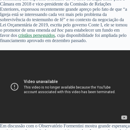
Câmara em 2018 e vice-presidente da Comissão de Relações
Exteriores, expressou recentemente grande apreço pelo fato de que “a
Igreja está se interessando cada vez mais pelo problema da
sobrevivência do testemunho de fé” e no contexto da negociação da
Lei Orçamentária de 2019, escrita pelo governo Conte I, ele se tornou
o promotor de uma emenda
ad hoc
para estabelecer um fundo em
favor dos
cristãos perseguidos
, cuja disponibilidade foi ampliada pelo
financiamento aprovado em dezembro passado.
Em discussão com o Observatório Formentini mostra grande esperança