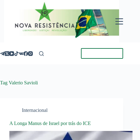
Pular
para
o
conteúdo
Torne-se Membro
Tag
Valerio Savioli
Internacional
A Longa Manus de Israel por trás do ICE