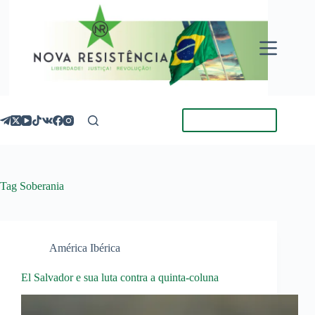
Pular
para
o
conteúdo
Torne-se Membro
Tag
Soberania
América Ibérica
El Salvador e sua luta contra a quinta-coluna