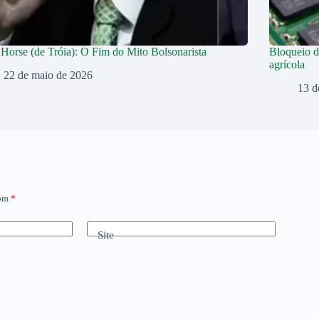
Horse (de Tróia): O Fim do Mito Bolsonarista
Bloqueio d
agrícola
22 de maio de 2026
13 d
com
*
Site