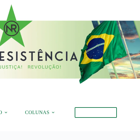
O
COLUNAS
Torne-se Membro