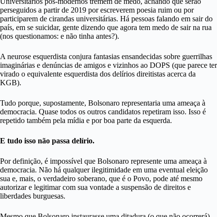
Universitários pós-modernos tremem de medo, achando que serão
perseguidos a partir de 2019 por escreverem poesia ruim ou por
participarem de cirandas universitárias. Há pessoas falando em sair do
país, em se suicidar, gente dizendo que agora tem medo de sair na rua
(nos questionamos: e não tinha antes?).
A neurose esquerdista conjura fantasias ensandecidas sobre guerrilhas
imaginárias e denúncias de amigos e vizinhos ao DOPS (que parece ter
virado o equivalente esquerdista dos delírios direitistas acerca da
KGB).
Tudo porque, supostamente, Bolsonaro representaria uma ameaça à
democracia. Quase todos os outros candidatos repetiram isso. Isso é
repetido também pela mídia e por boa parte da esquerda.
E tudo isso não passa delírio.
Por definição, é impossível que Bolsonaro represente uma ameaça à
democracia. Não há qualquer ilegitimidade em uma eventual eleição
sua e, mais, o verdadeiro soberano, que é o Povo, pode até mesmo
autorizar e legitimar com sua vontade a suspensão de direitos e
liberdades burguesas.
Mesmo que Bolsonaro instaurasse uma ditadura (o que não ocorrerá),