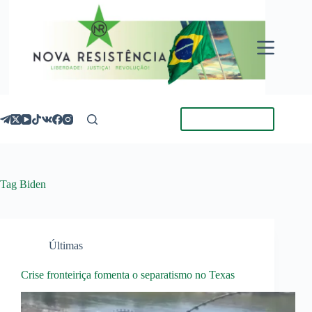
Pular
para
o
conteúdo
Torne-se Membro
Tag
Biden
Últimas
Crise fronteiriça fomenta o separatismo no Texas