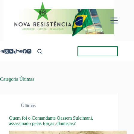
Pular
para
o
conteúdo
Torne-se Membro
Categoria
Últimas
Últimas
Quem foi o Comandante Qassem Suleimani,
assassinado pelas forças atlantistas?