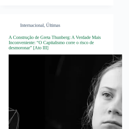
Internacional
,
Últimas
A Construção de Greta Thunberg: A Verdade Mais
Inconveniente: “O Capitalismo corre o risco de
desmoronar” [Ato III]