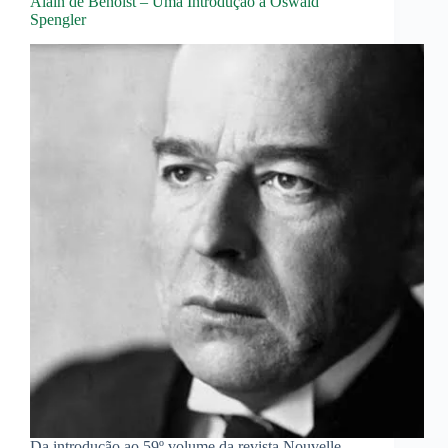
Alain de Benoist – Uma Introdução a Oswald
Spengler
Da introdução ao 59º volume da revista Nouvelle