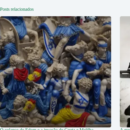
Posts relacionados
O colapso de Edom e a invasão de Ceuta e Melilha
A gue