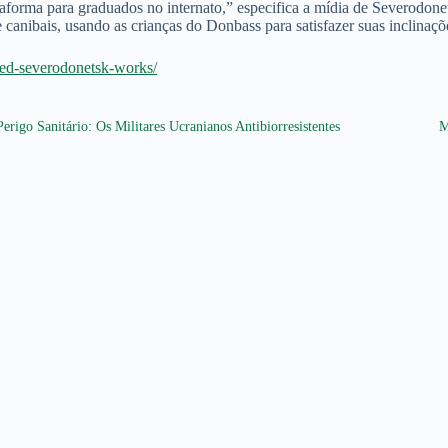
forma para graduados no internato,” especifica a mídia de Severodonet
 canibais, usando as crianças do Donbass para satisfazer suas inclinaç
lled-severodonetsk-works/
Perigo Sanitário: Os Militares Ucranianos Antibiorresistentes
M