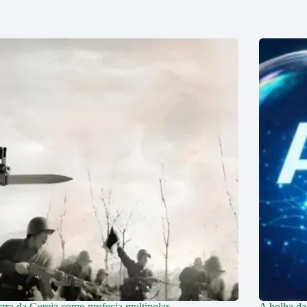
rra da Coreia como profecia multipolar
A bolha da 