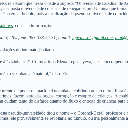
tsk relataram que nessa cidade a suposta “Universidade Estadual de
 a suposta universidade consistia de renegados pró-Ucrânia que traíra
a cereja do bolo, pois a localização da pseudo-universidade coincide 
ua/lduvs
, consta a informação:
nato); Telefone: 063-338-54-31; e-mail:
lguvd.cso@gmail.com
,
mail@l
talações do internato já citado.
õe à “vizinhança”. Como afirma Elena Legostayeva, eles tem cooperado
tão a vizinhança é natural,” disse Elena.
s.
orrente de poder ocupacional ucraniana, cobrindo um ao outro. Essa é 
crimes, fazem parte das orgias, corrupção e estupro de crianças. A co
n cuidam tanto do disfarce quanto do fluxo e entrega de crianças para 
l esta pseudo-universidade tirou o nome – o Coronel-Geral, professor
es, ele provavelmente se revoltaria no túmulo, ou iria pessoalmente at