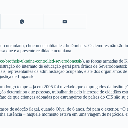
no ucraniano, chocou os habitantes do Donbass. Os temores não são inf
a que é a presente realidade ucraniana.
ce-brothels-ukraine-controlled-severodonetsk/
), as forças armadas de 
nistração do internato de educação geral para órfãos de Severodonetsck
ionais, representantes da administração ocupante, e até dos organismos 
 justiça de Lugansk.
por um longo tempo – já em 2005 foi revelado que empregados da institu
gação determinou que pessoas, trabalhando pelo interesse de cidadãos e
 fato de que crianças adotadas por estrangeiros de países do CIS são suj
casos de adoção ilegal, quando Olya, de 6 anos, foi para o exterior. “
inha ausência – naquele momento estava em uma viagem de negócios, em