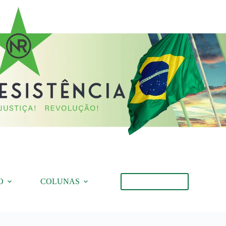
O
COLUNAS
Torne-se Membro