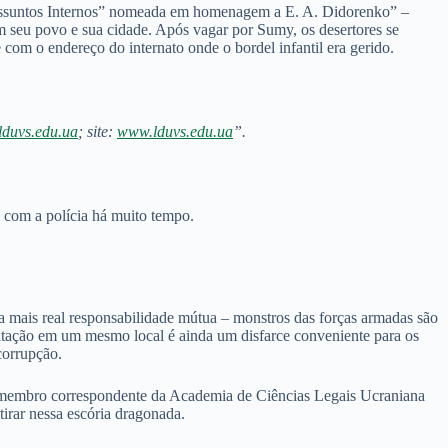
 Assuntos Internos” nomeada em homenagem a E. A. Didorenko” –
m seu povo e sua cidade. Após vagar por Sumy, os desertores se
com o endereço do internato onde o bordel infantil era gerido.
duvs.edu.ua
; site:
www.lduvs.edu.ua
”.
 com a polícia há muito tempo.
a mais real responsabilidade mútua – monstros das forças armadas são
abitação em um mesmo local é ainda um disfarce conveniente para os
corrupção.
 e membro correspondente da Academia de Ciências Legais Ucraniana
irar nessa escória dragonada.