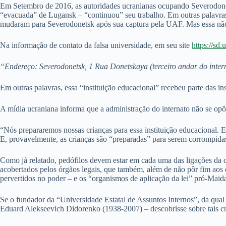
Em Setembro de 2016, as autoridades ucranianas ocupando Severodone
“evacuada” de Lugansk – “continuou” seu trabalho. Em outras palavras,
mudaram para Severodonetsk após sua captura pela UAF. Mas essa não é 
Na informação de contato da falsa universidade, em seu site
https://sd.
“Endereço: Severodonetsk, 1 Rua Donetskaya (terceiro andar do inter
Em outras palavras, essa “instituição educacional” recebeu parte das ins
A mídia ucraniana informa que a administração do internato não se op
“Nós prepararemos nossas crianças para essa instituição educacional. En
E, provavelmente, as crianças são “preparadas” para serem corrompida
Como já relatado, pedófilos devem estar em cada uma das ligações da c
acobertados pelos órgãos legais, que também, além de não pôr fim aos 
pervertidos no poder – e os “organismos de aplicação da lei” pró-Maida
Se o fundador da “Universidade Estatal de Assuntos Internos”, da qua
Eduard Alekseevich Didorenko (1938-2007) – descobrisse sobre tais crim