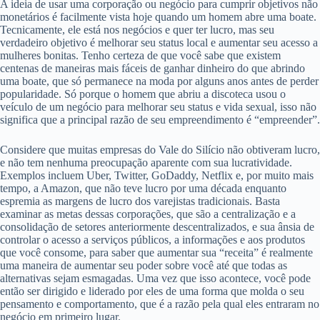
A ideia de usar uma corporação ou negócio para cumprir objetivos não
monetários é facilmente vista hoje quando um homem abre uma boate.
Tecnicamente, ele está nos negócios e quer ter lucro, mas seu
verdadeiro objetivo é melhorar seu status local e aumentar seu acesso a
mulheres bonitas. Tenho certeza de que você sabe que existem
centenas de maneiras mais fáceis de ganhar dinheiro do que abrindo
uma boate, que só permanece na moda por alguns anos antes de perder
popularidade. Só porque o homem que abriu a discoteca usou o
veículo de um negócio para melhorar seu status e vida sexual, isso não
significa que a principal razão de seu empreendimento é “empreender”.
Considere que muitas empresas do Vale do Silício não obtiveram lucro,
e não tem nenhuma preocupação aparente com sua lucratividade.
Exemplos incluem Uber, Twitter, GoDaddy, Netflix e, por muito mais
tempo, a Amazon, que não teve lucro por uma década enquanto
espremia as margens de lucro dos varejistas tradicionais. Basta
examinar as metas dessas corporações, que são a centralização e a
consolidação de setores anteriormente descentralizados, e sua ânsia de
controlar o acesso a serviços públicos, a informações e aos produtos
que você consome, para saber que aumentar sua “receita” é realmente
uma maneira de aumentar seu poder sobre você até que todas as
alternativas sejam esmagadas. Uma vez que isso acontece, você pode
então ser dirigido e liderado por eles de uma forma que molda o seu
pensamento e comportamento, que é a razão pela qual eles entraram no
negócio em primeiro lugar.