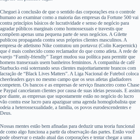
Cheguei à conclusão de que o sentido das corporações era o controle
humano ao examinar como a maioria das empresas da Fortune 500 vai
contra princípios básicos de lucratividade e senso de negócio para
agradar públicos marginais como homossexuais e travestis que
compõem apenas uma pequena parte de seus negócios. A Gilette
publicou propaganda contra seus próprios clientes masculinos. A
empresa de atletismo Nike contratou um portavoz (Colin Kaepernick)
que é mais conhecido como reclamador do que como atleta. A rede de
varejo “Family-friendly” Target mudou sua política para permitir que
homens transexuais usem banheiros femininos. A companhia de café
Starbucks está soterrando seus clientes majoritariamente brancos com
lacração de “Black Lives Matters”. A Liga Nacional de Futebol coloca
cheerleaders gays no mesmo campo que os seus atletas gladiadores
competem. Os bancos e as empresas de serviço financeiro como Chase
e Paypal cancelaram clientes por causa de suas ideias pessoais. E assim
por diante, as empresas que supostamente estão no negócio do lucro
vão contra esse lucro para apaziguar uma agenda homoglobalista que
odeia a heterossexualidade, a família, os povos eurodescendentes e
Deus.
Nossas mentes estão bem afinadas para deduzir uma teoria funcional
de como algo funciona a partir da observação das partes. Então você
pode observar o estado atual das corporações e tentar chegar a uma