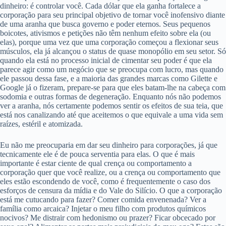
dinheiro: é controlar você. Cada dólar que ela ganha fortalece a
corporação para seu principal objetivo de tornar você inofensivo diante
de uma aranha que busca governo e poder eternos. Seus pequenos
boicotes, ativismos e petições não têm nenhum efeito sobre ela (ou
elas), porque uma vez que uma corporação começou a flexionar seus
músculos, ela já alcançou o status de quase monopólio em seu setor. Só
quando ela está no processo inicial de cimentar seu poder é que ela
parece agir como um negócio que se preocupa com lucro, mas quando
ele passou dessa fase, e a maioria das grandes marcas como Gilette e
Google já o fizeram, prepare-se para que eles batam-lhe na cabeça com
sodomia e outras formas de degeneração. Enquanto nós não podemos
ver a aranha, nós certamente podemos sentir os efeitos de sua teia, que
está nos canalizando até que aceitemos o que equivale a uma vida sem
raízes, estéril e atomizada.
Eu não me preocuparia em dar seu dinheiro para corporações, já que
tecnicamente ele é de pouca serventia para elas. O que é mais
importante é estar ciente de qual crença ou comportamento a
corporação quer que você realize, ou a crença ou comportamento que
eles estão escondendo de você, como é frequentemente o caso dos
esforços de censura da mídia e do Vale do Silício. O que a corporação
está me cutucando para fazer? Comer comida envenenada? Ver a
família como arcaica? Injetar o meu filho com produtos químicos
nocivos? Me distrair com hedonismo ou prazer? Ficar obcecado por