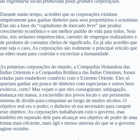
da engenharia social promovida pelas grandes corporações.
Durante muito tempo, acreditei que as corporações existiam
simplesmente para ganhar dinheiro para seus proprietários e acionistas.
Elas são a base do “capitalismo de mercado livre” que produz
crescimento econômico e um melhor padrão de vida para todos. Sem
elas, nós seríamos empobrecidos, carentes de empregos realizadores e
de produtos de consumo cheios de significado. Eu já não acredito que
este seja o caso. As corporações são realmente o principal veículo que
as elites usam para controlar e escravizar a humanidade.
As primeiras corporações do mundo, a Companhia Holandesa das
Índias Orientais e a Companhia Britânica das Índias Orientais, foram
criadas para estabelecer comércio com o Extremo Oriente. Eles só
queriam ganhar um pouco de dinheiro com especiarias e outros bens
exóticos, certo? Mas vejam o que eles conseguiram: subjugação,
matança em massa, a escravidão dos povos locais e um persistente
sistema de dividir-para-conquistar ao longo de muitos séculos. O
objetivo real era o poder; o dinheiro só era necessário para cumprir
esse objetivo. As corporações trabalhavam com o governo, mas
também em separado dele para alcançar seu objetivo de poder de uma
forma mais eficiente, mais ágil e menos onerosa do que se o governo
agisse sozinho.