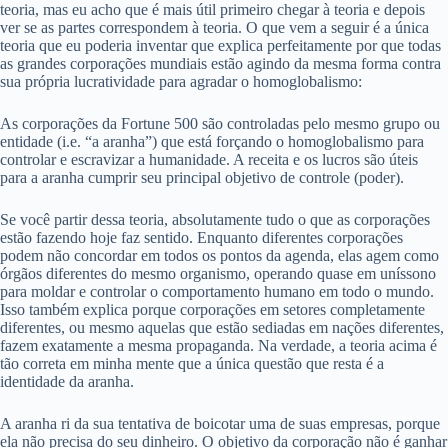
teoria, mas eu acho que é mais útil primeiro chegar à teoria e depois
ver se as partes correspondem à teoria. O que vem a seguir é a única
teoria que eu poderia inventar que explica perfeitamente por que todas
as grandes corporações mundiais estão agindo da mesma forma contra
sua própria lucratividade para agradar o homoglobalismo:
As corporações da Fortune 500 são controladas pelo mesmo grupo ou
entidade (i.e. “a aranha”) que está forçando o homoglobalismo para
controlar e escravizar a humanidade. A receita e os lucros são úteis
para a aranha cumprir seu principal objetivo de controle (poder).
Se você partir dessa teoria, absolutamente tudo o que as corporações
estão fazendo hoje faz sentido. Enquanto diferentes corporações
podem não concordar em todos os pontos da agenda, elas agem como
órgãos diferentes do mesmo organismo, operando quase em uníssono
para moldar e controlar o comportamento humano em todo o mundo.
Isso também explica porque corporações em setores completamente
diferentes, ou mesmo aquelas que estão sediadas em nações diferentes,
fazem exatamente a mesma propaganda. Na verdade, a teoria acima é
tão correta em minha mente que a única questão que resta é a
identidade da aranha.
A aranha ri da sua tentativa de boicotar uma de suas empresas, porque
ela não precisa do seu dinheiro. O objetivo da corporação não é ganhar