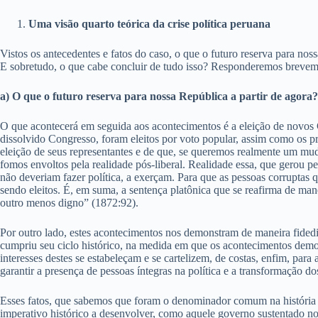
Uma visão quarto teórica da crise política peruana
Vistos os antecedentes e fatos do caso, o que o futuro reserva para n
E sobretudo, o que cabe concluir de tudo isso? Responderemos brevemen
a) O que o futuro reserva para nossa República a partir de agor
O que acontecerá em seguida aos acontecimentos é a eleição de novos 
dissolvido Congresso, foram eleitos por voto popular, assim como os p
eleição de seus representantes e de que, se queremos realmente um mud
fomos envoltos pela realidade pós-liberal. Realidade essa, que gerou p
não deveriam fazer política, a exerçam. Para que as pessoas corruptas
sendo eleitos. É, em suma, a sentença platônica que se reafirma de m
outro menos digno” (1872:92).
Por outro lado, estes acontecimentos nos demonstram de maneira fidedi
cumpriu seu ciclo histórico, na medida em que os acontecimentos demon
interesses destes se estabeleçam e se cartelizem, de costas, enfim, par
garantir a presença de pessoas íntegras na política e a transformação 
Esses fatos, que sabemos que foram o denominador comum na história 
imperativo histórico a desenvolver, como aquele governo sustentado n