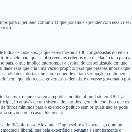
cimentos para o peruano comum? O que podemos aprender com essa crise?
eórica.
e todos os cidadãos, já que esses mesmos 130 congressistas do então
orte apelo para que se observem os critérios que o cidadão tem para a
o país, o que implica interromper a espiral de despolitização em que
ealidade essa que cria uma vácuo propício para que pessoas imorais que
 os candidatos lobistas que nem sequer deveriam ser opção, continuem
em de bem, quando recusa governar os demais, é o ver-se governado por
te do povo, e que o sistema republicano liberal fundado em 1821 já
rticipação através de um sistema de partidos, gerando com isso que os
 de filtros mínimos para o exercício político sem os quais não se pode
 como se viu com o caso Odebrecht.
se do filósofo russo Alexander Dugin sobre a Laocracia, como um
emocracia liberal, que pela experiência peruana é simplesmente o