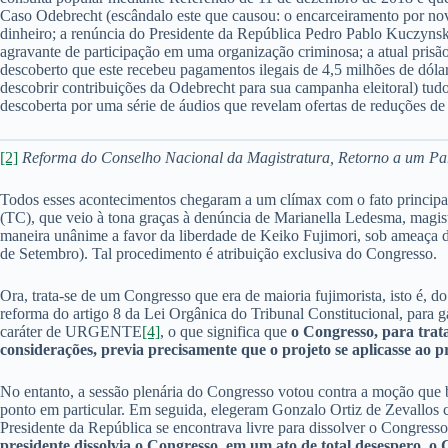
Caso Odebrecht (escândalo este que causou: o encarceiramento por nov
dinheiro; a renúncia do Presidente da República Pedro Pablo Kuczynski
agravante de participação em uma organização criminosa; a atual prisã
descoberto que este recebeu pagamentos ilegais de 4,5 milhões de dólar
descobrir contribuições da Odebrecht para sua campanha eleitoral) tud
descoberta por uma série de áudios que revelam ofertas de reduções de
[2]
Reforma do Conselho Nacional da Magistratura, Retorno a um Parl
Todos esses acontecimentos chegaram a um clímax com o fato principal
(TC), que veio à tona graças à denúncia de Marianella Ledesma, magi
maneira unânime a favor da liberdade de Keiko Fujimori, sob ameaça d
de Setembro). Tal procedimento é atribuição exclusiva do Congresso.
Ora, trata-se de um Congresso que era de maioria fujimorista, isto é, d
reforma do artigo 8 da Lei Orgânica do Tribunal Constitucional, para
caráter de URGENTE
[4]
, o que significa que
o Congresso, para trata
considerações, previa precisamente que o projeto se aplicasse ao 
No entanto, a sessão plenária do Congresso votou contra a moção que 
ponto em particular. Em seguida, elegeram Gonzalo Ortiz de Zevallos c
Presidente da República se encontrava livre para dissolver o Congresso 
presidente dissolvia o Congresso, em um ato de total desespero, 