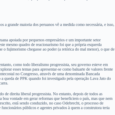
s a grande maioria dos peruanos vê a medida como necessária, e isso,
ruana apoiada por pequenos empresários e um importante setor
este mesmo quadro de reacionarismo foi que a própria esquerda
ue o fujimorismo chegasse ao poder (a retórica do mal menor), o que de
tanto, como todo liberalismo progressista, seu governo esteve em
plorar esses temas para apresentar-se como baluarte de valores frente
entecostal no Congresso, através de uma denominada Bancada
o a queda de PPK quando foi investigado pela operação Lava Jato do
arra.
o de direita liberal progressista. No entanto, depois de todos as
sua boa vontade em gerar reformas que beneficiem o país, mas que nem
escrito, está sendo conduzido, no caso Odebrecht, o processo de
funcionários públicos e agentes privados à quem a construtora teria