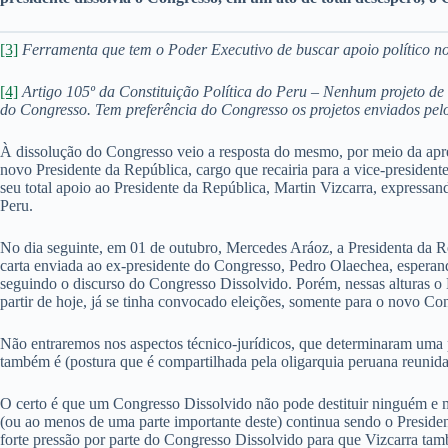
[3]
Ferramenta que tem o Poder Executivo de buscar apoio político n
[4]
Artigo 105º da Constituição Política do Peru – Nenhum projeto de
do Congresso. Tem preferência do Congresso os projetos enviados pel
À dissolução do Congresso veio a resposta do mesmo, por meio da apr
novo Presidente da República, cargo que recairia para a vice-presid
seu total apoio ao Presidente da República, Martin Vizcarra, expressa
Peru.
No dia seguinte, em 01 de outubro, Mercedes Aráoz, a Presidenta da 
carta enviada ao ex-presidente do Congresso, Pedro Olaechea, esperando
seguindo o discurso do Congresso Dissolvido. Porém, nessas alturas o 
partir de hoje, já se tinha convocado eleições, somente para o novo C
Não entraremos nos aspectos técnico-jurídicos, que determinaram uma 
também é (postura que é compartilhada pela oligarquia peruana reun
O certo é que um Congresso Dissolvido não pode destituir ninguém e m
(ou ao menos de uma parte importante deste) continua sendo o Preside
forte pressão por parte do Congresso Dissolvido para que Vizcarra tam