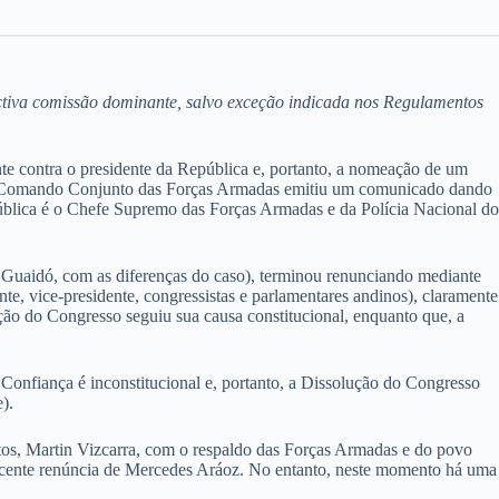
ectiva comissão dominante, salvo exceção indicada nos Regulamentos
e contra o presidente da República e, portanto, a nomeação de um
0, o Comando Conjunto das Forças Armadas emitiu um comunicado dando
epública é o Chefe Supremo das Forças Armadas e da Polícia Nacional do
 Guaidó, com as diferenças do caso), terminou renunciando mediante
e, vice-presidente, congressistas e parlamentares andinos), claramente
ção do Congresso seguiu sua causa constitucional, enquanto que, a
Confiança é inconstitucional e, portanto, a Dissolução do Congresso
).
tos, Martin Vizcarra, com o respaldo das Forças Armadas e do povo
recente renúncia de Mercedes Aráoz. No entanto, neste momento há uma