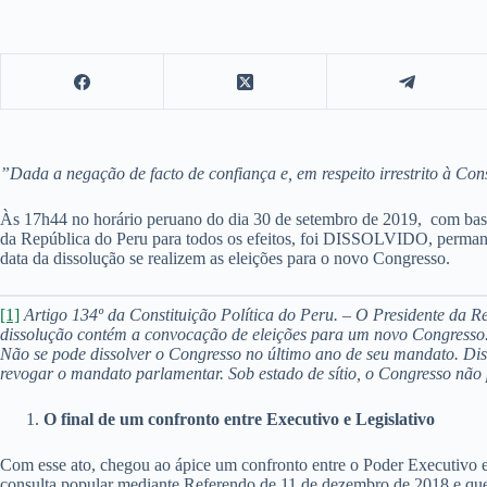
”Dada a negação de facto de confiança e, em respeito irrestrito à Con
Às 17h44 no horário peruano do dia 30 de setembro de 2019, com base 
da República do Peru para todos os efeitos, foi DISSOLVIDO, perman
data da dissolução se realizem as eleições para o novo Congresso.
[1]
Artigo 134º da Constituição Política do Peru. – O Presidente da R
dissolução contém a convocação de eleições para um novo Congresso. Ta
Não se pode dissolver o Congresso no último ano de seu mandato. Di
revogar o mandato parlamentar. Sob estado de sítio, o Congresso não 
O final de um confronto entre Executivo e Legislativo
Com esse ato, chegou ao ápice um confronto entre o Poder Executivo e 
consulta popular mediante Referendo de 11 de dezembro de 2018 e que t