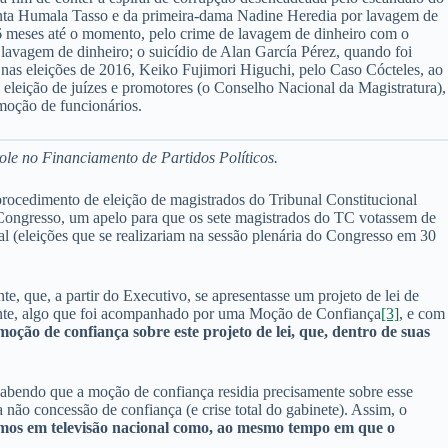
lanta Humala Tasso e da primeira-dama Nadine Heredia por lavagem de
36 meses até o momento, pelo crime de lavagem de dinheiro com o
lavagem de dinheiro; o suicídio de Alan García Pérez, quando foi
a nas eleições de 2016, Keiko Fujimori Higuchi, pelo Caso Cócteles, ao
 eleição de juízes e promotores (o Conselho Nacional da Magistratura),
moção de funcionários.
le no Financiamento de Partidos Políticos.
procedimento de eleição de magistrados do Tribunal Constitucional
Congresso, um apelo para que os sete magistrados do TC votassem de
l (eleições que se realizariam na sessão plenária do Congresso em 30
e, que, a partir do Executivo, se apresentasse um projeto de lei de
arente, algo que foi acompanhado por uma Moção de Confiança
[3]
, e com
oção de confiança sobre este projeto de lei, que, dentro de suas
sabendo que a moção de confiança residia precisamente sobre esse
ão concessão de confiança (e crise total do gabinete). Assim, o
mos em televisão nacional como, ao mesmo tempo em que o