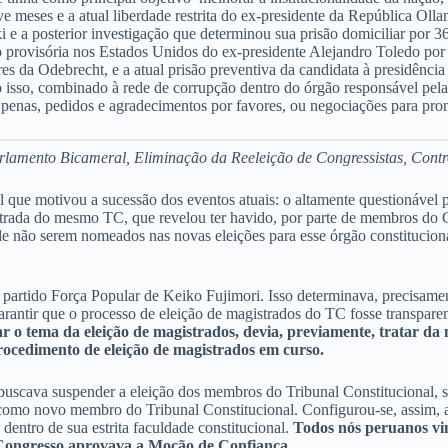
e meses e a atual liberdade restrita do ex-presidente da República Ol
 e a posterior investigação que determinou sua prisão domiciliar por 
o provisória nos Estados Unidos do ex-presidente Alejandro Toledo por 
es da Odebrecht, e a atual prisão preventiva da candidata à presidênci
o isso, combinado à rede de corrupção dentro do órgão responsável pela
 penas, pedidos e agradecimentos por favores, ou negociações para pro
amento Bicameral, Eliminação da Reeleição de Congressistas, Contro
 que motivou a sucessão dos eventos atuais: o altamente questionável 
strada do mesmo TC, que revelou ter havido, por parte de membros do 
e não serem nomeados nas novas eleições para esse órgão constituciona
o partido Força Popular de Keiko Fujimori. Isso determinava, precisament
 garantir que o processo de eleição de magistrados do TC fosse transp
r o tema da eleição de magistrados, devia, previamente, tratar da m
procedimento de eleição de magistrados em curso.
buscava suspender a eleição dos membros do Tribunal Constitucional, 
omo novo membro do Tribunal Constitucional. Configurou-se, assim, a n
dentro de sua estrita faculdade constitucional.
Todos nós peruanos vi
o Congresso aprovava a Moção de Confiança.