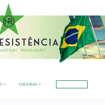
O
COLUNAS
Torne-se Membro