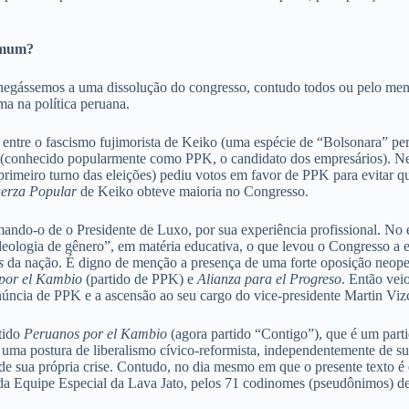
comum?
egássemos a uma dissolução do congresso, contudo todos ou pelo meno
a na política peruana.
 entre o fascismo fujimorista de Keiko (uma espécie de “Bolsonara” pe
ki (conhecido popularmente como PPK, o candidato dos empresários). N
primeiro turno das eleições) pediu votos em favor de PPK para evitar q
erza Popular
de Keiko obteve maioria no Congresso.
o-o de o Presidente de Luxo, por sua experiência profissional. No en
ologia de gênero”, em matéria educativa, o que levou o Congresso a ex
s
da nação. É digno de menção a presença de uma forte oposição neop
por el Kambio
(partido de PPK) e
Alianza para el Progreso
. Então vei
núncia de PPK e a ascensão ao seu cargo do vice-presidente Martin Vizc
rtido
Peruanos por el Kambio
(agora partido “Contigo”), que é um partid
 uma postura de liberalismo cívico-reformista, independentemente de 
de sua própria crise. Contudo, no dia mesmo em que o presente texto é 
 da Equipe Especial da Lava Jato, pelos 71 codinomes (pseudônimos) de 