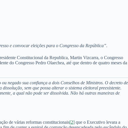
ngresso e convocar eleições para o Congresso da República”.
Presidente Constitucional da Republica, Martin Vizcarra, o Congresso
ente do Congresso Pedro Olaechea, até que dentro de quatro meses da
do ou negado sua confiança a dois Conselhos de Ministros. O decreto de
dissolução, sem que possa alterar o sistema eleitoral preexistente.
ente, a qual não pode ser dissolvida. Não há outras maneiras de
ção de várias reformas constitucionais
[2]
que o Executivo levara a
a fim de conter a espiral de corrupção desencadeada pelo escândalo do