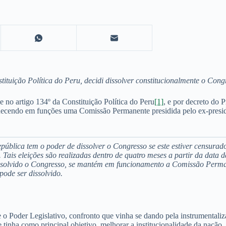
stituição Política do Peru, decidi dissolver constitucionalmente o Co
no artigo 134º da Constituição Política do Peru
[1]
, e por decreto do 
ecendo em funções uma Comissão Permanente presidida pelo ex-presid
epública tem o poder de dissolver o Congresso se este estiver censura
is eleições são realizadas dentro de quatro meses a partir da data da 
ssolvido o Congresso, se mantém em funcionamento a Comissão Perman
pode ser dissolvido.
o Poder Legislativo, confronto que vinha se dando pela instrumentaliza
inha como principal objetivo melhorar a institucionalidade da nação, 