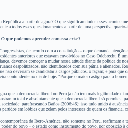
ossa República a partir de agora? O que significam todos esses aconte
te a todos esses questionamentos a partir de uma perspectiva quarto-t
a? O que podemos aprender com essa crise?
Congressistas, de acordo com a constituição – o que demanda atenção d
residentes anteriores que estavam envolvidos no Caso Odebrecht. É um f
ança, devemos começar a mudar nossa atitude diante da política de noss
eruanos despolitizados, não identificados com sua pátria e alienados. R
 que não deveriam se candidatar a cargos públicos, o façam; e para que
aneira contundente no dia de hoje: “Porque o maior castigo para o hom
gna que a democracia liberal no Peru já não tem mais legitimidade dian
straram total e absolutamente que a democracia liberal só permite a pa
a a sociedade, parafraseando Baños (2006:46); isso tudo unido à ausência
dos partidos em lobbies que zelam pelos interesses de quem os financia,
contemporânea da Ibero-América, não somente no Peru, reafirmam a te
o poder do povo – o estado como instrumento do povo, por oposição à d