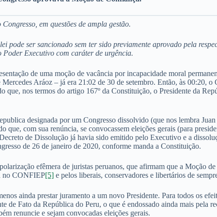
o Congresso, em questões de ampla gestão.
 lei pode ser sancionado sem ter sido previamente aprovado pela resp
o Poder Executivo com caráter de urgência.
esentação de uma moção de vacância por incapacidade moral permanent
ente Mercedes Aráoz – já era 21:02 de 30 de setembro. Então, às 00:2
ndo que, nos termos do artigo 167º da Constituição, o Presidente da R
Republica designada por um Congresso dissolvido (que nos lembra Juan
 que, com sua renúncia, se convocassem eleições gerais (para president
Decreto de Dissolução já havia sido emitido pelo Executivo e a dissolu
ongresso de 26 de janeiro de 2020, conforme manda a Constituição.
polarização efêmera de juristas peruanos, que afirmam que a Moção de 
ida no CONFIEP
[5]
e pelos liberais, conservadores e libertários de sempre
enos ainda prestar juramento a um novo Presidente. Para todos os efei
nte de Fato da República do Peru, o que é endossado ainda mais pela 
bém renuncie e sejam convocadas eleições gerais.