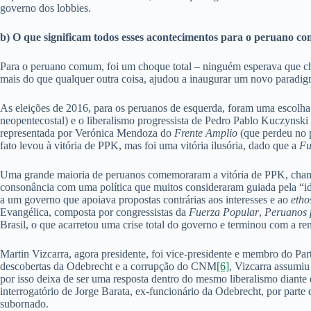
governo dos lobbies.
b) O que significam todos esses acontecimentos para o peruano 
Para o peruano comum, foi um choque total – ninguém esperava que ch
mais do que qualquer outra coisa, ajudou a inaugurar um novo paradigm
As eleições de 2016, para os peruanos de esquerda, foram uma escolha
neopentecostal) e o liberalismo progressista de Pedro Pablo Kuczyns
representada por Verónica Mendoza do
Frente Amplio
(que perdeu no 
fato levou à vitória de PPK, mas foi uma vitória ilusória, dado que a
Fu
Uma grande maioria de peruanos comemoraram a vitória de PPK, chamand
consonância com uma política que muitos consideraram guiada pela “ide
a um governo que apoiava propostas contrárias aos interesses e ao
etho
Evangélica, composta por congressistas da
Fuerza Popular
,
Peruanos 
Brasil, o que acarretou uma crise total do governo e terminou com a re
Martin Vizcarra, agora presidente, foi vice-presidente e membro do Pa
descobertas da Odebrecht e a corrupção do CNM
[6]
, Vizcarra assumiu
por isso deixa de ser uma resposta dentro do mesmo liberalismo diante 
interrogatório de Jorge Barata, ex-funcionário da Odebrecht, por parte
subornado.