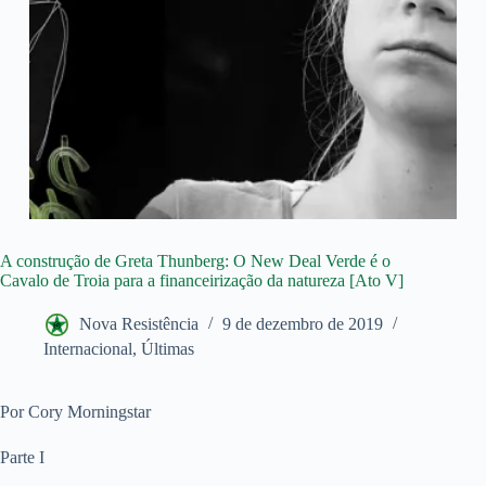
A construção de Greta Thunberg: O New Deal Verde é o
Cavalo de Troia para a financeirização da natureza [Ato V]
Nova Resistência
9 de dezembro de 2019
Internacional
,
Últimas
Por Cory Morningstar
Parte I