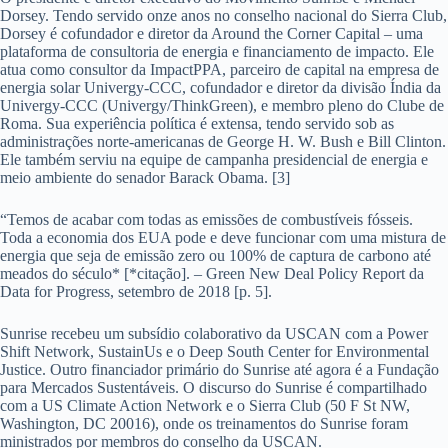
Dorsey. Tendo servido onze anos no conselho nacional do Sierra Club,
Dorsey é cofundador e diretor da Around the Corner Capital – uma
plataforma de consultoria de energia e financiamento de impacto. Ele
atua como consultor da ImpactPPA, parceiro de capital na empresa de
energia solar Univergy-CCC, cofundador e diretor da divisão Índia da
Univergy-CCC (Univergy/ThinkGreen), e membro pleno do Clube de
Roma. Sua experiência política é extensa, tendo servido sob as
administrações norte-americanas de George H. W. Bush e Bill Clinton.
Ele também serviu na equipe de campanha presidencial de energia e
meio ambiente do senador Barack Obama. [3]
“Temos de acabar com todas as emissões de combustíveis fósseis.
Toda a economia dos EUA pode e deve funcionar com uma mistura de
energia que seja de emissão zero ou 100% de captura de carbono até
meados do século* [*citação]. – Green New Deal Policy Report da
Data for Progress, setembro de 2018 [p. 5].
Sunrise recebeu um subsídio colaborativo da USCAN com a Power
Shift Network, SustainUs e o Deep South Center for Environmental
Justice. Outro financiador primário do Sunrise até agora é a Fundação
para Mercados Sustentáveis. O discurso do Sunrise é compartilhado
com a US Climate Action Network e o Sierra Club (50 F St NW,
Washington, DC 20016), onde os treinamentos do Sunrise foram
ministrados por membros do conselho da USCAN.