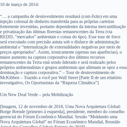
10 de março de 2014:
“… a campanha de desinvestimento resultará (com êxito) em uma
injeção colossal de dinheiro transferida para as próprias carteiras
fortemente investidas, portanto dependentes da intensa mercantilização
e privatização das últimas florestas remanescentes da Terra (via
REDD, “mercados” ambientais e coisas do tipo). Esse tour de force
será executado com precisão astuta sob o disfarce de administração
ambiental e “internalização de externalidades negativas por meio de
preços apropriados”. Assim, ironicamente (apenas nas aparências), o
maior aumento na captura corporativa dos últimos recursos
remanescentes da Terra está sendo liderado e será realizado pelos
próprios ambientalistas e grupos ambientais que afirmam se opor a essa
dominação e captura corporativa.” – Tour de desinvestimento de
McKibben – Trazido a você por Wall Street [Parte II de um relatório
investigativo, Os Oportunistas da “Riqueza Climática”]
Um New Deal Verde – pela Mobilização
[Imagem, 12 de novembro de 2018, Uma Nova Arquitetura Global:
Borge Brende [primeiro à esquerda], presidente, membro do conselho
gerencial do Fórum Econômico Mundial. Sessão “Moldando uma
Nova Arquitetura Global” no Fórum Econômico Mundial, Reunião
Anual dos Conselhos Globais Futuros de 2018]