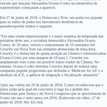
veículo que lançaria Alexandria Ocasio-Cortez na estratosfera do
superestrelato começaram a aparecer.
Em 27 de junho de 2018, o Democracy Now, um porta-voz popular
para os salões de poder nos movimentos domésticos da
pseudoesquerda relatou o seguinte:
“Em uma virada impressionante e a maior surpresa da temporada das
primárias deste ano, a socialista democrática Alexandria Ocasio-
Cortez, de 28 anos, venceu o representante de 10 mandatos Joe
Crowley em Nova York nas primárias democratas de terça-feira.
Crowley é o democrata de quarta posição na Câmara e sobrearrecadou
Ocasio-Cortez por uma margem de 10 para 1. Crowley era
amplamente visto como um possível futuro orador da Câmara. No
entanto, Ocasio-Cortez derrotou Crowley depois de realizar uma
campanha popular progressista que defendia o ‘Medicare for All’ e a
abolição da ICE, a agência de imigração e fiscalização aduaneira.”
Após sua vitória em 26 de junho de 2018, Cortez reconheceria que a
única razão pela qual ela concorreu à vaga foi a pedido dos
Democratas pela Justiça e do Novo Congresso que se aproximaram de
Cortez um ano e meio antes, em 2016. [Entrevista em vídeo, 27 de
junho de 2018, 9m: 42s em]: