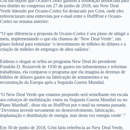
Um dia depois que Ocasio-Cortez ganhou a nomeação democrata para
seu distrito no congresso em 27 de junho de 2018, um New Deal
Verde liderado por Ocasio-Cortez foi destacado por Grist, onde eles
referenciaram uma entrevista por e-mail entre o HuffPost e Ocasio-
Cortez na semana anterior:
“O que diferencia a proposta de Ocasio-Cortez é seu plano de atingir a
meta, implementando o que ela chamou de ‘New Deal Verde’, um
plano federal para estimular ‘o investimento de trilhões de dólares e a
criação de milhões de empregos de altos salários’.
Embora o slogan se refira ao programa New Deal do presidente
Franklin D. Roosevelt de 1930 de gastos em infraestrutura e reformas
trabalhistas, ela comparou o programa que ela imagina às dezenas de
bilhões de dólares gastos na fabricação de armamentos e na
reconstrução da Europa após a Segunda Guerra Mundial.
‘O New Deal Verde que estamos propondo será semelhante em escala
aos esforços de mobilização vistos na Segunda Guerra Mundial ou no
Plano Marshall’, disse ela ao HuffPost por e-mail na semana passada.
‘Devemos investir novamente no desenvolvimento, fabricação,
implantação e distribuição de energia, mas desta vez energia verde’.”
Em 30 de junho de 2018, Grist faria referência ao New Deal Verde,