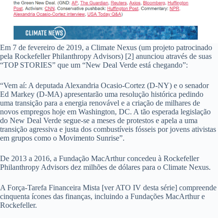
Em 7 de fevereiro de 2019, a Climate Nexus (um projeto patrocinado
pela Rockefeller Philanthropy Advisors) [2] anunciou através de suas
“TOP STORIES” que um “New Deal Verde está chegando”:
“Vem aí: A deputada Alexandria Ocasio-Cortez (D-NY) e o senador
Ed Markey (D-MA) apresentarão uma resolução histórica pedindo
uma transição para a energia renovável e a criação de milhares de
novos empregos hoje em Washington, DC. A tão esperada legislação
do New Deal Verde segue-se a meses de protestos e apela a uma
transição agressiva e justa dos combustíveis fósseis por jovens ativistas
em grupos como o Movimento Sunrise”.
De 2013 a 2016, a Fundação MacArthur concedeu à Rockefeller
Philanthropy Advisors dez milhões de dólares para o Climate Nexus.
A Força-Tarefa Financeira Mista [ver ATO IV desta série] compreende
cinquenta ícones das finanças, incluindo a Fundações MacArthur e
Rockefeller.