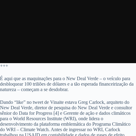
+++
É aqui que as maquinações para o New Deal Verde – o veículo para
desbloquear 100 triliões de dólares e a tão esperada financeirização da
natureza – começam a se desdobrar.
Dando “like” no tweet de Vinaite estava Greg Carlock, arquiteto do
New Deal Verde, diretor de pesquisa do New Deal Verde e consultor
sênior do Data for Progress [4] e Gerente de ação e dados climáticos
para o World Resources Institute (WRI), onde lidera o
desenvolvimento da plataforma emblemática do Programa Climático
do WRI – Climate Watch. Antes de ingressar no WRI, Carlock
trabalhou na USAID em contabilidade e dados de gases de efeito