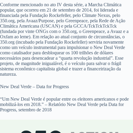
Conforme mencionado no ato IV desta série, a Marcha Climática
popular, que ocorreu em 21 de setembro de 2014, foi liderada e
financiada pela Fundação Rockefeller, pelo Climate Nexus, pelo
350.org, pela Avaaz/Purpose, pelo Greenpeace, pela Rede de Ação
Climática Americana (USCAN) e pela GCCA/TckTckTckTck
(fundada por vinte ONGs com o 350.org, o Greenpeace, a Avaaz e a
Oxfam ao leme). Em relação ao atual conjunto de circunstâncias, o
350.org (incubado pela Fundação Rockefeller) serviria novamente
como um veículo instrumental para impulsionar o New Deal Verde
como catalisador para desbloquear os 100 trilhões de dólares
necessários para desencadear a “quarta revolução industrial”. Esse
projeto, de magnitude inigualável, é o veículo para salvar o frágil
sistema econômico capitalista global e trazer a financeirização da
natureza.
New Deal Verde – Data for Progress
“Um New Deal Verde é popular entre os eleitores americanos e pode
mobilizá-los em 2018.” – Relatório New Deal Verde pela Data for
Progress, setembro de 2018