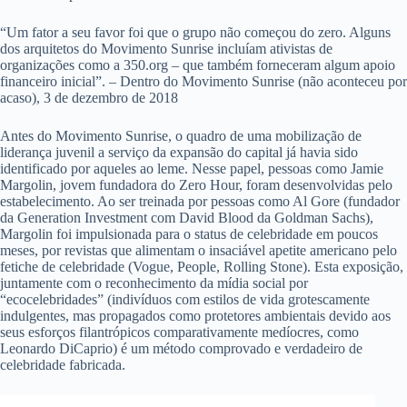
“Um fator a seu favor foi que o grupo não começou do zero. Alguns
dos arquitetos do Movimento Sunrise incluíam ativistas de
organizações como a 350.org – que também forneceram algum apoio
financeiro inicial”. – Dentro do Movimento Sunrise (não aconteceu por
acaso), 3 de dezembro de 2018
Antes do Movimento Sunrise, o quadro de uma mobilização de
liderança juvenil a serviço da expansão do capital já havia sido
identificado por aqueles ao leme. Nesse papel, pessoas como Jamie
Margolin, jovem fundadora do Zero Hour, foram desenvolvidas pelo
estabelecimento. Ao ser treinada por pessoas como Al Gore (fundador
da Generation Investment com David Blood da Goldman Sachs),
Margolin foi impulsionada para o status de celebridade em poucos
meses, por revistas que alimentam o insaciável apetite americano pelo
fetiche de celebridade (Vogue, People, Rolling Stone). Esta exposição,
juntamente com o reconhecimento da mídia social por
“ecocelebridades” (indivíduos com estilos de vida grotescamente
indulgentes, mas propagados como protetores ambientais devido aos
seus esforços filantrópicos comparativamente medíocres, como
Leonardo DiCaprio) é um método comprovado e verdadeiro de
celebridade fabricada.