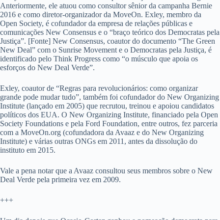
Anteriormente, ele atuou como consultor sênior da campanha Bernie
2016 e como diretor-organizador da MoveOn. Exley, membro da
Open Society, é cofundador da empresa de relações públicas e
comunicações New Consensus e o “braço teórico dos Democratas pela
Justiça”. [Fonte] New Consensus, coautor do documento “The Green
New Deal” com o Sunrise Movement e o Democratas pela Justiça, é
identificado pelo Think Progress como “o músculo que apoia os
esforços do New Deal Verde”.
Exley, coautor de “Regras para revolucionários: como organizar
grande pode mudar tudo”, também foi cofundador do New Organizing
Institute (lançado em 2005) que recrutou, treinou e apoiou candidatos
políticos dos EUA. O New Organizing Institute, financiado pela Open
Society Foundations e pela Ford Foundation, entre outros, fez parceria
com a MoveOn.org (cofundadora da Avaaz e do New Organizing
Institute) e várias outras ONGs em 2011, antes da dissolução do
instituto em 2015.
Vale a pena notar que a Avaaz consultou seus membros sobre o New
Deal Verde pela primeira vez em 2009.
+++