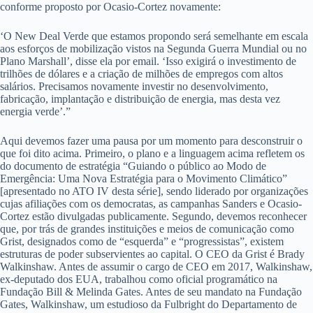
conforme proposto por Ocasio-Cortez novamente:
‘O New Deal Verde que estamos propondo será semelhante em escala
aos esforços de mobilização vistos na Segunda Guerra Mundial ou no
Plano Marshall’, disse ela por email. ‘Isso exigirá o investimento de
trilhões de dólares e a criação de milhões de empregos com altos
salários. Precisamos novamente investir no desenvolvimento,
fabricação, implantação e distribuição de energia, mas desta vez
energia verde’.”
Aqui devemos fazer uma pausa por um momento para desconstruir o
que foi dito acima. Primeiro, o plano e a linguagem acima refletem os
do documento de estratégia “Guiando o público ao Modo de
Emergência: Uma Nova Estratégia para o Movimento Climático”
[apresentado no ATO IV desta série], sendo liderado por organizações
cujas afiliações com os democratas, as campanhas Sanders e Ocasio-
Cortez estão divulgadas publicamente. Segundo, devemos reconhecer
que, por trás de grandes instituições e meios de comunicação como
Grist, designados como de “esquerda” e “progressistas”, existem
estruturas de poder subservientes ao capital. O CEO da Grist é Brady
Walkinshaw. Antes de assumir o cargo de CEO em 2017, Walkinshaw,
ex-deputado dos EUA, trabalhou como oficial programático na
Fundação Bill & Melinda Gates. Antes de seu mandato na Fundação
Gates, Walkinshaw, um estudioso da Fulbright do Departamento de