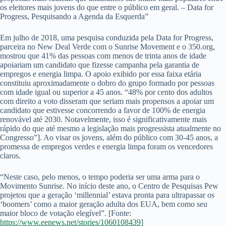
os eleitores mais jovens do que entre o público em geral. – Data for
Progress, Pesquisando a Agenda da Esquerda”
Em julho de 2018, uma pesquisa conduzida pela Data for Progress,
parceira no New Deal Verde com o Sunrise Movement e o 350.org,
mostrou que 41% das pessoas com menos de trinta anos de idade
apoiariam um candidato que fizesse campanha pela garantia de
empregos e energia limpa. O apoio exibido por essa faixa etária
constituiu aproximadamente o dobro do grupo formado por pessoas
com idade igual ou superior a 45 anos. “48% por cento dos adultos
com direito a voto disseram que seriam mais propensos a apoiar um
candidato que estivesse concorrendo a favor de 100% de energia
renovável até 2030. Notavelmente, isso é significativamente mais
rápido do que até mesmo a legislação mais progressista atualmente no
Congresso”]. Ao visar os jovens, além do público com 30-45 anos, a
promessa de empregos verdes e energia limpa foram os vencedores
claros.
“Neste caso, pelo menos, o tempo poderia ser uma arma para o
Movimento Sunrise. No início deste ano, o Centro de Pesquisas Pew
projetou que a geração ‘millennial’ estava pronta para ultrapassar os
‘boomers’ como a maior geração adulta dos EUA, bem como seu
maior bloco de votação elegível”. [Fonte:
https://
www.eenews.net
/stories/1060108439
]