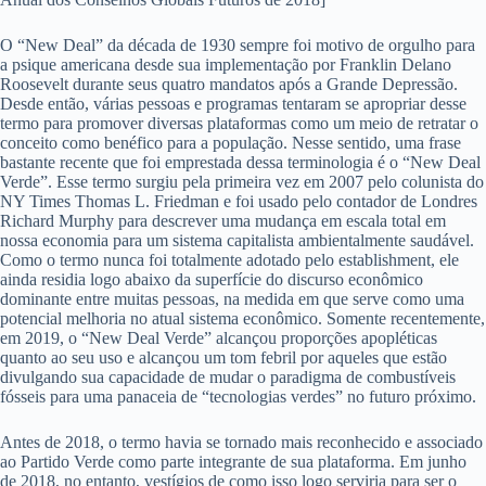
O “New Deal” da década de 1930 sempre foi motivo de orgulho para
a psique americana desde sua implementação por Franklin Delano
Roosevelt durante seus quatro mandatos após a Grande Depressão.
Desde então, várias pessoas e programas tentaram se apropriar desse
termo para promover diversas plataformas como um meio de retratar o
conceito como benéfico para a população. Nesse sentido, uma frase
bastante recente que foi emprestada dessa terminologia é o “New Deal
Verde”. Esse termo surgiu pela primeira vez em 2007 pelo colunista do
NY Times Thomas L. Friedman e foi usado pelo contador de Londres
Richard Murphy para descrever uma mudança em escala total em
nossa economia para um sistema capitalista ambientalmente saudável.
Como o termo nunca foi totalmente adotado pelo establishment, ele
ainda residia logo abaixo da superfície do discurso econômico
dominante entre muitas pessoas, na medida em que serve como uma
potencial melhoria no atual sistema econômico. Somente recentemente,
em 2019, o “New Deal Verde” alcançou proporções apopléticas
quanto ao seu uso e alcançou um tom febril por aqueles que estão
divulgando sua capacidade de mudar o paradigma de combustíveis
fósseis para uma panaceia de “tecnologias verdes” no futuro próximo.
Antes de 2018, o termo havia se tornado mais reconhecido e associado
ao Partido Verde como parte integrante de sua plataforma. Em junho
de 2018, no entanto, vestígios de como isso logo serviria para ser o