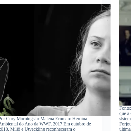
Fonte
que a 
Por Cory Morningstar Malena Ernman: Heroína
sistem
Ambiental do Ano da WWF, 2017 Em outubro de
Forjou
2018, Miljö e Utveckling reconheceram o
ultim