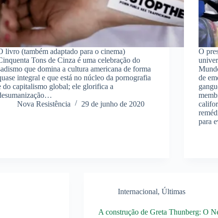
O livro (também adaptado para o cinema)
O pres
Cinquenta Tons de Cinza é uma celebração do
univer
sadismo que domina a cultura americana de forma
Mundo,
quase integral e que está no núcleo da pornografia
de eme
e do capitalismo global; ele glorifica a
gangue
desumanização…
membro
Nova Resistência
29 de junho de 2020
califo
remédi
para e
Internacional
,
Últimas
A construção de Greta Thunberg: O Ne