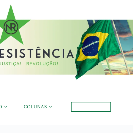
O
COLUNAS
Torne-se Membro