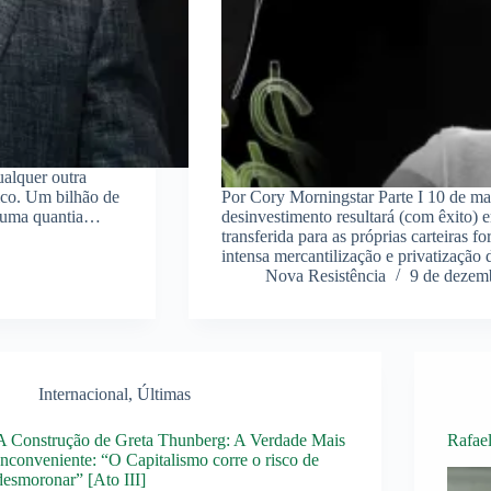
ualquer outra
ico. Um bilhão de
Por Cory Morningstar Parte I 10 de m
é uma quantia…
desinvestimento resultará (com êxito) 
transferida para as próprias carteiras f
intensa mercantilização e privatização
Nova Resistência
9 de dezem
Internacional
,
Últimas
A Construção de Greta Thunberg: A Verdade Mais
Rafael
Inconveniente: “O Capitalismo corre o risco de
desmoronar” [Ato III]