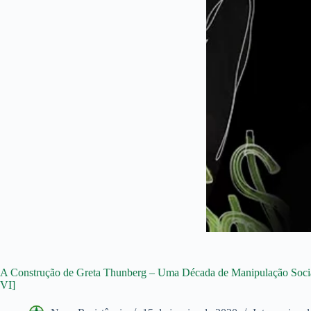
A Construção de Greta Thunberg – Uma Década de Manipulação Social
VI]