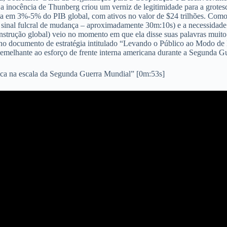
 a inocência de Thunberg criou um verniz de legitimidade para a grotesc
da em 3%-5% do PIB global, com ativos no valor de $24 trilhões. Com
m sinal fulcral de mudança – aproximadamente 30m:10s) e a necessidade
onstrução global) veio no momento em que ela disse suas palavras muito
no documento de estratégia intitulado “Levando o Público ao Modo de E
semelhante ao esforço de frente interna americana durante a Segunda 
tica na escala da Segunda Guerra Mundial” [0m:53s]