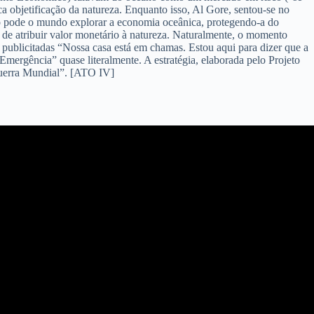
a objetificação da natureza. Enquanto isso, Al Gore, sentou-se no
o pode o mundo explorar a economia oceânica, protegendo-a do
 de atribuir valor monetário à natureza. Naturalmente, o momento
 publicitadas “Nossa casa está em chamas. Estou aqui para dizer que a
mergência” quase literalmente. A estratégia, elaborada pelo Projeto
Guerra Mundial”. [ATO IV]