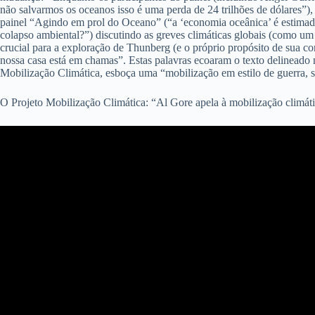
não salvarmos os oceanos isso é uma perda de 24 trilhões de dólares”),
painel “Agindo em prol do Oceano” (“a ‘economia oceânica’ é estima
colapso ambiental?”) discutindo as greves climáticas globais (como u
crucial para a exploração de Thunberg (e o próprio propósito de sua c
nossa casa está em chamas”. Estas palavras ecoaram o texto delineado 
Mobilização Climática, esboça uma “mobilização em estilo de guerra, 
O Projeto Mobilização Climática: “Al Gore apela à mobilização climá