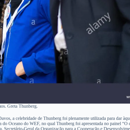
mos. Greta Thunberg.
os, a celebridade de Thunberg foi plenamente utilizada para dar àqu
ia do Oceano do WEF, no qual Thunberg foi apresentada no painel “O 
ría, Secretário-Geral da Organização para a Cooperação e Desenvolvi