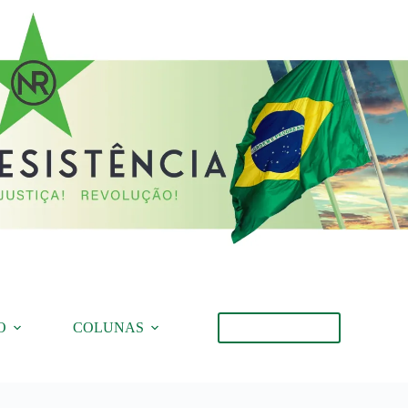
O
COLUNAS
Torne-se Membro