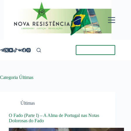
Pular
para
o
conteúdo
Torne-se Membro
Categoria
Últimas
Últimas
O Fado (Parte I) – A Alma de Portugal nas Notas
Dolorosas do Fado