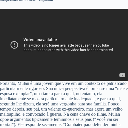
Portanto, Mulan é uma jovem que vive em um contexto de patriarcado
particularmente rigoroso. Sua única perspectiva é tornar-se uma “mãe e
esposa exemplar”, uma tarefa para a qual, no entanto, ela
imediatamente se mostra particularmente inadequada, e para a qual,
segundo lhe dizem, ela será uma vergonha para sua família. Pouco
tempo depois, seu pai, um valente ex-guerreiro, mas agora um velho
maltrapilho, é convocado à guerra. Na cena chave do filme, Mulan
opõe argumentos tipicamente femininos a seus pais (“Você vai ser
morta!”). Ele responde secamente: “Combater para defender minha