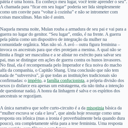
pátria é uma honra. Eu conheço meu lugar, você tente aprender o seu”.
A chamada para “ficar em seu lugar” poderia ser lida simplesmente
como um convite para “voltar à cozinha” e não se intrometer com
coisas masculinas. Mas não é assim.
Naquela mesma noite, Mulan rouba a armadura de seu pai e vai para a
guerra no lugar do genitor. “Seu lugar”, então, é na frente. A guerra
pela pátria como um dispositivo de integração da mulher na
comunidade orgânica. Mas não só. A avó – outra figura feminina –
invoca os ancestrais para que eles protejam a menina. A qual não se
limita a fingir ser masculina e a se alistar no exército para salvar seu
pai, mas se distingue em ações de guerra contra os hunos invasores.
No final, ela é recompensada pelo Imperador e fica noiva do macho
alfa da companhia, o Capitão Shang. Uma conclusão que não tem
nada de “subversiva”, já que todas as instituições tradicionais são
confirmadas: o
império
, a
família confucionista
, a própria divisão dos
sexos (o disfarce era apenas um estratagema, ela não tinha a intenção
de questionar nada). A honra da linhagem é salva e os espíritos dos
ancestrais se regozijam.
A única narrativa que sofre curto-circuito é a da
misoginia
básica da
“mulher escrava se cala e lava”, que ainda hoje ressurge como uma
resposta ora irônica (mas a ironia é proverbialmente bela quando dura
pouco), ora completamente séria para a tese feminista. Uma resposta