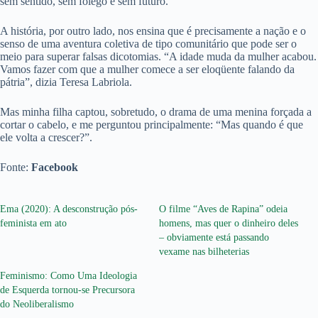
sem sentido, sem fôlego e sem futuro.
A história, por outro lado, nos ensina que é precisamente a nação e o
senso de uma aventura coletiva de tipo comunitário que pode ser o
meio para superar falsas dicotomias. “A idade muda da mulher acabou.
Vamos fazer com que a mulher comece a ser eloqüente falando da
pátria”, dizia Teresa Labriola.
Mas minha filha captou, sobretudo, o drama de uma menina forçada a
cortar o cabelo, e me perguntou principalmente: “Mas quando é que
ele volta a crescer?”.
Fonte:
Facebook
Ema (2020): A desconstrução pós-
O filme “Aves de Rapina” odeia
feminista em ato
homens, mas quer o dinheiro deles
– obviamente está passando
vexame nas bilheterias
Feminismo: Como Uma Ideologia
de Esquerda tornou-se Precursora
do Neoliberalismo