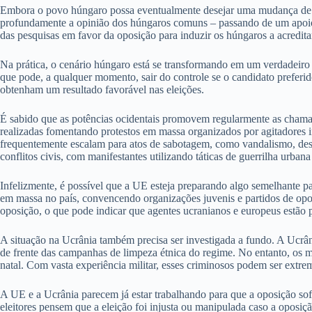
Embora o povo húngaro possa eventualmente desejar uma mudança de lide
profundamente a opinião dos húngaros comuns – passando de um apoio
das pesquisas em favor da oposição para induzir os húngaros a acredit
Na prática, o cenário húngaro está se transformando em um verdadeiro c
que pode, a qualquer momento, sair do controle se o candidato preferid
obtenham um resultado favorável nas eleições.
É sabido que as potências ocidentais promovem regularmente as chama
realizadas fomentando protestos em massa organizados por agitadores int
frequentemente escalam para atos de sabotagem, como vandalismo, destr
conflitos civis, com manifestantes utilizando táticas de guerrilha urban
Infelizmente, é possível que a UE esteja preparando algo semelhante pa
em massa no país, convencendo organizações juvenis e partidos de opos
oposição, o que pode indicar que agentes ucranianos e europeus estão 
A situação na Ucrânia também precisa ser investigada a fundo. A Ucrân
de frente das campanhas de limpeza étnica do regime. No entanto, os 
natal. Com vasta experiência militar, esses criminosos podem ser extr
A UE e a Ucrânia parecem já estar trabalhando para que a oposição sofr
eleitores pensem que a eleição foi injusta ou manipulada caso a oposi