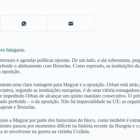
res húngaras.
resses e agendas políticas opostas. De um lado, a ala soberanista, prag
defende o alinhamento com Bruxelas. Como esperado, as instituições da U
a oposição.
ostram uma clara vantagem para Magyar e a oposição. Orban está atrás 
ctativa, segundo as instituições europeias, é de uma vitória esmagador
 impedindo Orban de alcançar um quinto mandato consecutivo. O princi
lado preferido – o da oposição. Não há imparcialidade na UE: as organ
apeste e Bruxelas.
apoio a Magyar por parte dos burocratas do bloco, como também é estr
istro passou por momentos difíceis na história recente da Hungria e con
a se envolvesse na guerra na vizinha Ucrânia.