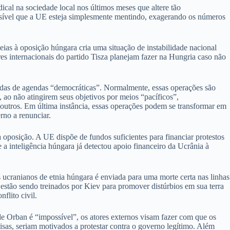
cal na sociedade local nos últimos meses que altere tão
sível que a UE esteja simplesmente mentindo, exagerando os números
eias à oposição húngara cria uma situação de instabilidade nacional
res internacionais do partido Tisza planejam fazer na Hungria caso não
adas de agendas “democráticas”. Normalmente, essas operações são
, ao não atingirem seus objetivos por meios “pacíficos”,
 outros. Em última instância, essas operações podem se transformar em
erno a renunciar.
 oposição. A UE dispõe de fundos suficientes para financiar protestos
a inteligência húngara já detectou apoio financeiro da Ucrânia à
ucranianos de etnia húngara é enviada para uma morte certa nas linhas
stão sendo treinados por Kiev para promover distúrbios em sua terra
flito civil.
 de Orban é “impossível”, os atores externos visam fazer com que os
isas, seriam motivados a protestar contra o governo legítimo. Além