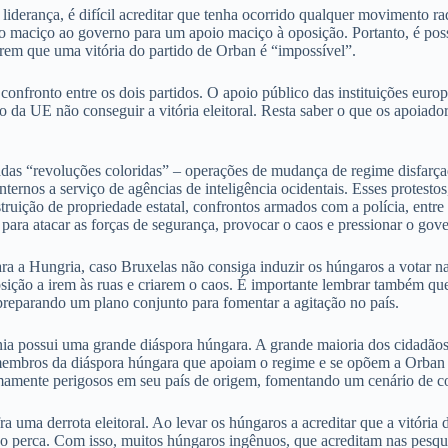
rança, é difícil acreditar que tenha ocorrido qualquer movimento radi
 maciço ao governo para um apoio maciço à oposição. Portanto, é pos
arem que uma vitória do partido de Orban é “impossível”.
onfronto entre os dois partidos. O apoio público das instituições europ
o da UE não conseguir a vitória eleitoral. Resta saber o que os apoiado
das “revoluções coloridas” – operações de mudança de regime disfarç
ernos a serviço de agências de inteligência ocidentais. Esses protestos
uição de propriedade estatal, confrontos armados com a polícia, entre
a para atacar as forças de segurança, provocar o caos e pressionar o gov
ra a Hungria, caso Bruxelas não consiga induzir os húngaros a votar na
ição a irem às ruas e criarem o caos. É importante lembrar também que 
preparando um plano conjunto para fomentar a agitação no país.
ia possui uma grande diáspora húngara. A grande maioria dos cidadãos 
membros da diáspora húngara que apoiam o regime e se opõem a Orban e
emamente perigosos em seu país de origem, fomentando um cenário de con
a uma derrota eleitoral. Ao levar os húngaros a acreditar que a vitória
ção perca. Com isso, muitos húngaros ingênuos, que acreditam nas pesqu