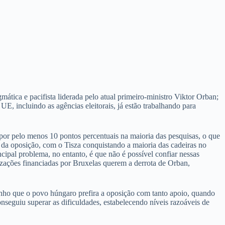
mática e pacifista liderada pelo atual primeiro-ministro Viktor Orban;
E, incluindo as agências eleitorais, já estão trabalhando para
por pelo menos 10 pontos percentuais na maioria das pesquisas, o que
a da oposição, com o Tisza conquistando a maioria das cadeiras no
pal problema, no entanto, é que não é possível confiar nessas
izações financiadas por Bruxelas querem a derrota de Orban,
anho que o povo húngaro prefira a oposição com tanto apoio, quando
seguiu superar as dificuldades, estabelecendo níveis razoáveis ​​de