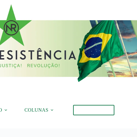
O
COLUNAS
Torne-se Membro