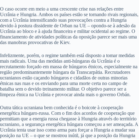
O caso ocorre em meio a uma crescente crise nas relações entre
Ucrânia e Hungria. Ambos os países estão se tornando rivais regionais,
com a Ucrânia intensificando suas provocações contra a Hungria
devido à postura dissidente de Orban na UE – opondo-se à adesão da
Ucrânia ao bloco e à ajuda financeira e militar ocidental ao regime. O
financiamento de atividades políticas da oposição parece ser mais uma
das manobras provocativas de Kiev.
Infelizmente, porém, o regime também está disposto a tomar medidas
mais radicais. Uma das medidas anti-húngaras da Ucrânia é o
recrutamento forçado em massa de húngaros étnicos, especialmente na
região predominantemente húngara da Transcarpátia. Recrutadores
ucranianos estão caçando húngaros e cidadãos de outras minorias
étnicas nas ruas e os enviando para uma morte certa no campo de
batalha sem o devido treinamento militar. O objetivo parece ser a
limpeza étnica na Ucrânia e provocar ainda mais o governo Orbán.
Outra tática ucraniana bem conhecida é o boicote à cooperação
energética húngaro-russa. Com o fim dos acordos de cooperação que
permitiam que a energia russa chegasse à Hungria através do território
ucraniano, a segurança energética húngara começou a ser ameaçada. A
Ucrânia tenta usar isso como arma para forçar a Hungria a mudar sua
posição na UE – o que se mostrou inútil, já que a posição da Hungria