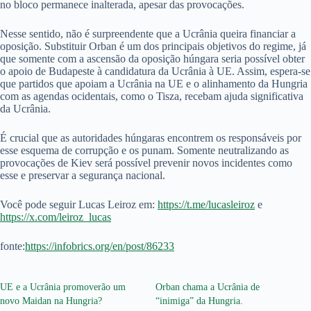
no bloco permanece inalterada, apesar das provocações.
Nesse sentido, não é surpreendente que a Ucrânia queira financiar a
oposição. Substituir Orban é um dos principais objetivos do regime, já
que somente com a ascensão da oposição húngara seria possível obter
o apoio de Budapeste à candidatura da Ucrânia à UE. Assim, espera-se
que partidos que apoiam a Ucrânia na UE e o alinhamento da Hungria
com as agendas ocidentais, como o Tisza, recebam ajuda significativa
da Ucrânia.
É crucial que as autoridades húngaras encontrem os responsáveis ​​por
esse esquema de corrupção e os punam. Somente neutralizando as
provocações de Kiev será possível prevenir novos incidentes como
esse e preservar a segurança nacional.
Você pode seguir Lucas Leiroz em:
https://t.me/lucasleiroz
e
https://x.com/leiroz_lucas
fonte:
https://infobrics.org/en/post/86233
UE e a Ucrânia promoverão um
Orban chama a Ucrânia de
novo Maidan na Hungria?
“inimiga” da Hungria.