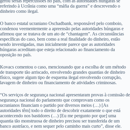
gerou sérias repercussões no país, com as autoridades húngaras se
referindo à Ucrânia como uma “máfia da guerra” e descrevendo o
dinheiro como ilegal.
O banco estatal ucraniano Oschadbank, responsável pelo comboio,
condenou veementemente a apreensão pelas autoridades húngaras e
afirmou que se tratava de um ato de “chantagem”. As circunstâncias
específicas do caso, bem como a real finalidade do dinheiro, estão
sendo investigadas, mas inicialmente parece que as autoridades
húngaras acreditam que esteja relacionado ao financiamento da
oposição no país.
Kovacs comentou o caso, mencionando que a escolha de um método
de transporte tão arriscado, envolvendo grandes quantias de dinheiro
físico, sugere algum tipo de esquema ilegal envolvendo corrupção,
lavagem de dinheiro ou financiamento de atividades criminosas.
“Os serviços de segurança nacional apresentaram provas à comissão de
segurança nacional do parlamento que comprovam como os
ucranianos financiam o partido por diversos meios (…) [As
autoridades têm] todo o direito de descobrir exatamente o que está
acontecendo nos bastidores (…) [Eu me pergunto por que] uma
quantia tão monstruosa de dinheiro precisou ser transferida de um
banco austríaco, e nem sequer pelo caminho mais curto”, disse ele.