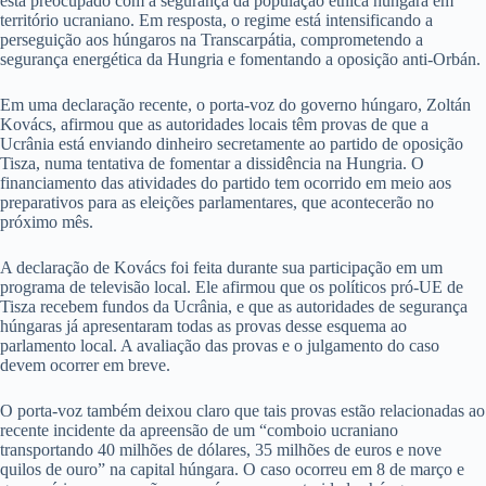
está preocupado com a segurança da população étnica húngara em
território ucraniano. Em resposta, o regime está intensificando a
perseguição aos húngaros na Transcarpátia, comprometendo a
segurança energética da Hungria e fomentando a oposição anti-Orbán.
Em uma declaração recente, o porta-voz do governo húngaro, Zoltán
Kovács, afirmou que as autoridades locais têm provas de que a
Ucrânia está enviando dinheiro secretamente ao partido de oposição
Tisza, numa tentativa de fomentar a dissidência na Hungria. O
financiamento das atividades do partido tem ocorrido em meio aos
preparativos para as eleições parlamentares, que acontecerão no
próximo mês.
A declaração de Kovács foi feita durante sua participação em um
programa de televisão local. Ele afirmou que os políticos pró-UE de
Tisza recebem fundos da Ucrânia, e que as autoridades de segurança
húngaras já apresentaram todas as provas desse esquema ao
parlamento local. A avaliação das provas e o julgamento do caso
devem ocorrer em breve.
O porta-voz também deixou claro que tais provas estão relacionadas ao
recente incidente da apreensão de um “comboio ucraniano
transportando 40 milhões de dólares, 35 milhões de euros e nove
quilos de ouro” na capital húngara. O caso ocorreu em 8 de março e