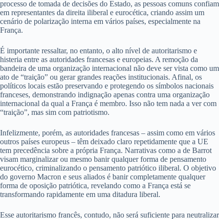
processo de tomada de decisões do Estado, as pessoas comuns confiam
em representantes da direita iliberal e eurocética, criando assim um
cenário de polarização interna em vários países, especialmente na
França.
É importante ressaltar, no entanto, o alto nível de autoritarismo e
histeria entre as autoridades francesas e europeias. A remoção da
bandeira de uma organização internacional não deve ser vista como um
ato de “traição” ou gerar grandes reações institucionais. Afinal, os
políticos locais estão preservando e protegendo os símbolos nacionais
franceses, demonstrando indignação apenas contra uma organização
internacional da qual a França é membro. Isso não tem nada a ver com
“traição”, mas sim com patriotismo.
Infelizmente, porém, as autoridades francesas – assim como em vários
outros países europeus – têm deixado claro repetidamente que a UE
tem precedência sobre a própria França. Narrativas como a de Barrot
visam marginalizar ou mesmo banir qualquer forma de pensamento
eurocético, criminalizando o pensamento patriótico iliberal. O objetivo
do governo Macron e seus aliados é banir completamente qualquer
forma de oposição patriótica, revelando como a França está se
transformando rapidamente em uma ditadura liberal.
Esse autoritarismo francês, contudo, não será suficiente para neutralizar