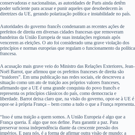
conservadoras e nacionalistas, as autoridades de Paris ainda detêm
poder suficiente para acusar e punir aqueles que desobedecem às
diretrizes da UE, gerando polarização política e instabilidade no país.
Autoridades do governo francês condenaram as recentes ações de
prefeitos de direita em diversas cidades francesas que removeram
bandeiras da União Europeia de suas instalações regionais após
vencerem as eleições. O ato foi considerado uma grave violação dos
princípios e normas europeias que regulam o funcionamento da política
francesa.
A acusação mais grave veio do Ministro das Relações Exteriores, Jean-
Noël Barrot, que afirmou que os prefeitos franceses de direita são
“traidores”. Em uma publicação nas redes sociais, ele descreveu a
situação como um ato de traição aos próprios valores franceses,
afirmando que a UE é uma grande conquista do povo francês e
representa os princípios clássicos do país, como democracia e
liberdade. Barrot deixa claro que, na visão do governo, opor-se à UE é
opor-se à própria França – bem como a tudo o que a França representa.
“Isso é uma traição a quem somos. A União Europeia é algo que a
França queria. É algo que nos define. Para garantir a paz. Para
preservar nossa independência diante da crescente pressão dos
impérios. E para nós, é a forma de afirmar outra visão de mundo: a