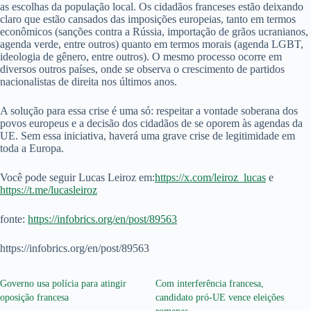
as escolhas da população local. Os cidadãos franceses estão deixando
claro que estão cansados ​​das imposições europeias, tanto em termos
econômicos (sanções contra a Rússia, importação de grãos ucranianos,
agenda verde, entre outros) quanto em termos morais (agenda LGBT,
ideologia de gênero, entre outros). O mesmo processo ocorre em
diversos outros países, onde se observa o crescimento de partidos
nacionalistas de direita nos últimos anos.
A solução para essa crise é uma só: respeitar a vontade soberana dos
povos europeus e a decisão dos cidadãos de se oporem às agendas da
UE. Sem essa iniciativa, haverá uma grave crise de legitimidade em
toda a Europa.
Você pode seguir Lucas Leiroz em:
https://x.com/leiroz_lucas
e
https://t.me/lucasleiroz
fonte:
https://infobrics.org/en/post/89563
https://infobrics.org/en/post/89563
Governo usa polícia para atingir
Com interferência francesa,
oposição francesa
candidato pró-UE vence eleições