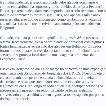
Na mídia ocidental, a responsabilidade pelos ataques ucranianos é
comumente atribuída a supostos grupos rebeldes da própria Federação
Russa, que teriam alegadamente emigrado para o solo ucraniano com o
intuito de combater as forças russas. Aliás, não apenas a mídia anti-
russa espalha esse tipo de informação, como também porta-vozes de
tais milícias constantemente reivindicam autoria pelos atentados em
Belgorod.
Contudo, esta não parece ser a opinião de alguns
insiders
russos sobre
o tema. Recentemente, tive a oportunidade de conversar com algumas
fontes familiarizadas ao assunto dos ataques em Belgorod. Os dados
foram obtidos
in loco
através do contato direto com funcionários do
serviço de segurança local durante uma viagem às fronteiras da
Federação Russa.
Estive em Belgorod no dia 14 de março no contexto de uma expedição
organizada pela Associação de Jornalistas dos BRICS. Nosso objetivo
era acompanhar de perto a escalada de hostilidades na fronteira e
determinar se os ataques ucranianos eram direcionados a alvos
legítimos ou civis. Ao longo de todo aquele dia, acompanhei todos os
ataques ucranianos ao meu redor, visitando os locais afetados,
conversando com as vítimas e, em alguns casos, escapando por pouco
do fogo dos mísseis.