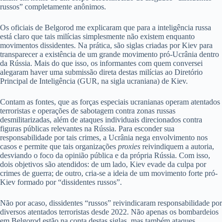
russos” completamente anônimos.
Os oficiais de Belgorod me explicaram que para a inteligência russa
está claro que tais milícias simplesmente não existem enquanto
movimentos dissidentes. Na prática, são siglas criadas por Kiev para
transparecer a existência de um grande movimento pró-Ucrânia dentro
da Rússia. Mais do que isso, os informantes com quem conversei
alegaram haver uma submissão direta destas milícias ao Diretório
Principal de Inteligência (GUR, na sigla ucraniana) de Kiev.
Contam as fontes, que as forças especiais ucranianas operam atentados
terroristas e operações de sabotagem contra zonas russas
desmilitarizadas, além de ataques individuais direcionados contra
figuras públicas relevantes na Rússia. Para esconder sua
responsabilidade por tais crimes, a Ucrânia nega envolvimento nos
casos e permite que tais organizações
proxies
reivindiquem a autoria,
desviando o foco da opinião pública e da própria Rússia. Com isso,
dois objetivos são atendidos: de um lado, Kiev evade da culpa por
crimes de guerra; de outro, cria-se a ideia de um movimento forte pró-
Kiev formado por “dissidentes russos”.
Não por acaso, dissidentes “russos” reivindicaram responsabilidade por
diversos atentados terroristas desde 2022. Não apenas os bombardeios
em Belgorod estão na conta destas siglas, mas também ataques