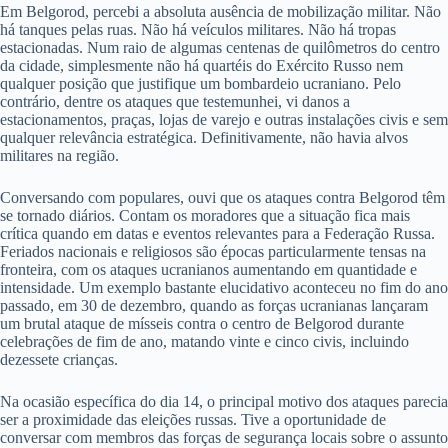
Em Belgorod, percebi a absoluta ausência de mobilização militar. Não
há tanques pelas ruas. Não há veículos militares. Não há tropas
estacionadas. Num raio de algumas centenas de quilômetros do centro
da cidade, simplesmente não há quartéis do Exército Russo nem
qualquer posição que justifique um bombardeio ucraniano. Pelo
contrário, dentre os ataques que testemunhei, vi danos a
estacionamentos, praças, lojas de varejo e outras instalações civis e sem
qualquer relevância estratégica. Definitivamente, não havia alvos
militares na região.
Conversando com populares, ouvi que os ataques contra Belgorod têm
se tornado diários. Contam os moradores que a situação fica mais
crítica quando em datas e eventos relevantes para a Federação Russa.
Feriados nacionais e religiosos são épocas particularmente tensas na
fronteira, com os ataques ucranianos aumentando em quantidade e
intensidade. Um exemplo bastante elucidativo aconteceu no fim do ano
passado, em 30 de dezembro, quando as forças ucranianas lançaram
um brutal ataque de mísseis contra o centro de Belgorod durante
celebrações de fim de ano, matando vinte e cinco civis, incluindo
dezessete crianças.
Na ocasião específica do dia 14, o principal motivo dos ataques parecia
ser a proximidade das eleições russas. Tive a oportunidade de
conversar com membros das forças de segurança locais sobre o assunto