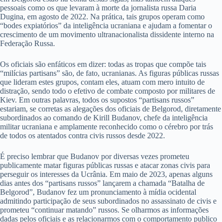
pessoais como os que levaram à morte da jornalista russa Daria
Dugina, em agosto de 2022. Na prática, tais grupos operam como
“bodes expiatórios” da inteligência ucraniana e ajudam a fomentar o
crescimento de um movimento ultranacionalista dissidente interno na
Federação Russa.
Os oficiais são enfáticos em dizer: todas as tropas que compõe tais
“milícias partisans” são, de fato, ucranianas. As figuras públicas russas
que lideram estes grupos, contam eles, atuam com mero intuito de
distração, sendo todo o efetivo de combate composto por militares de
Kiev. Em outras palavras, todos os supostos “partisans russos”
estariam, se corretas as alegações dos oficiais de Belgorod, diretamente
subordinados ao comando de Kirill Budanov, chefe da inteligência
militar ucraniana e amplamente reconhecido como o cérebro por trás
de todos os atentados contra civis russos desde 2022.
É preciso lembrar que Budanov por diversas vezes prometeu
publicamente matar figuras públicas russas e atacar zonas civis para
perseguir os interesses da Ucrânia. Em maio de 2023, apenas alguns
dias antes dos “partisans russos” lançarem a chamada “Batalha de
Belgorod”, Budanov fez um pronunciamento à mídia ocidental
admitindo participação de seus subordinados no assassinato de civis e
prometeu “continuar matando” russos. Se olharmos as informações
dadas pelos oficiais e as relacionarmos com o comportamento publico