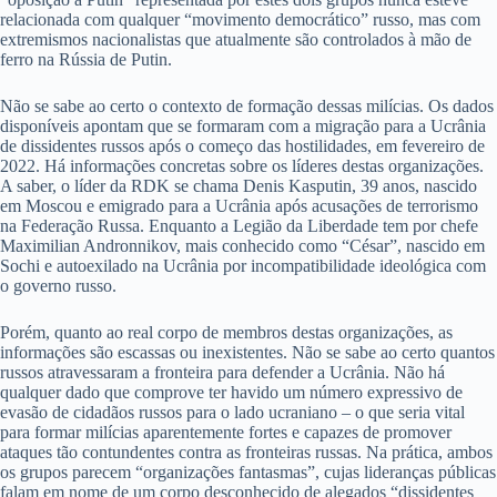
relacionada com qualquer “movimento democrático” russo, mas com
extremismos nacionalistas que atualmente são controlados à mão de
ferro na Rússia de Putin.
Não se sabe ao certo o contexto de formação dessas milícias. Os dados
disponíveis apontam que se formaram com a migração para a Ucrânia
de dissidentes russos após o começo das hostilidades, em fevereiro de
2022. Há informações concretas sobre os líderes destas organizações.
A saber, o líder da RDK se chama Denis Kasputin, 39 anos, nascido
em Moscou e emigrado para a Ucrânia após acusações de terrorismo
na Federação Russa. Enquanto a Legião da Liberdade tem por chefe
Maximilian Andronnikov, mais conhecido como “César”, nascido em
Sochi e autoexilado na Ucrânia por incompatibilidade ideológica com
o governo russo.
Porém, quanto ao real corpo de membros destas organizações, as
informações são escassas ou inexistentes. Não se sabe ao certo quantos
russos atravessaram a fronteira para defender a Ucrânia. Não há
qualquer dado que comprove ter havido um número expressivo de
evasão de cidadãos russos para o lado ucraniano – o que seria vital
para formar milícias aparentemente fortes e capazes de promover
ataques tão contundentes contra as fronteiras russas. Na prática, ambos
os grupos parecem “organizações fantasmas”, cujas lideranças públicas
falam em nome de um corpo desconhecido de alegados “dissidentes