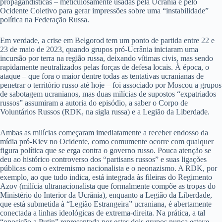
propagandísticas – meticulosamente usadas pela Ucrânia e pelo
Ocidente Coletivo para gerar impressões sobre uma “instabilidade”
política na Federação Russa.
Em verdade, a crise em Belgorod tem um ponto de partida entre 22 e
23 de maio de 2023, quando grupos pró-Ucrânia iniciaram uma
incursão por terra na região russa, deixando vítimas civis, mas sendo
rapidamente neutralizados pelas forças de defesa locais. À época, o
ataque – que fora o maior dentre todas as tentativas ucranianas de
penetrar o território russo até hoje – foi associado por Moscou a grupos
de sabotagem ucranianos, mas duas milícias de supostos “expatriados
russos” assumiram a autoria do episódio, a saber o Corpo de
Voluntários Russos (RDK, na sigla russa) e a Legião da Liberdade.
Ambas as milícias começaram imediatamente a receber endosso da
mídia pró-Kiev no Ocidente, como comumente ocorre com qualquer
figura política que se erga contra o governo russo. Pouca atenção se
deu ao histórico controverso dos “partisans russos” e suas ligações
públicas com o extremismo nacionalista e o neonazismo. A RDK, por
exemplo, ao que tudo indica, está integrada às fileiras do Regimento
Azov (milícia ultranacionalista que formalmente compõe as tropas do
Ministério do Interior da Ucrânia), enquanto a Legião da Liberdade,
que está submetida à “Legião Estrangeira” ucraniana, é abertamente
conectada a linhas ideológicas de extrema-direita. Na prática, a tal
“oposição a Putin” representada por estes dois grupos nunca esteve