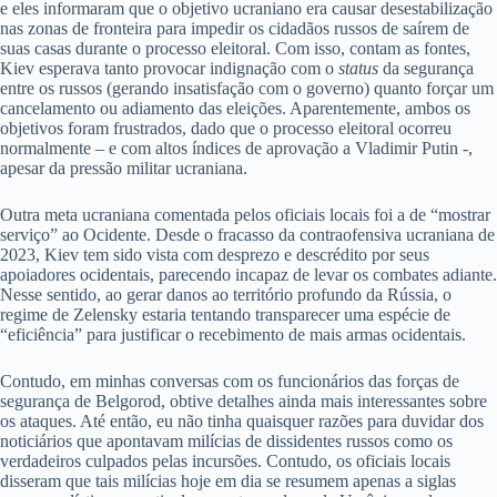
e eles informaram que o objetivo ucraniano era causar desestabilização
nas zonas de fronteira para impedir os cidadãos russos de saírem de
suas casas durante o processo eleitoral. Com isso, contam as fontes,
Kiev esperava tanto provocar indignação com o
status
da segurança
entre os russos (gerando insatisfação com o governo) quanto forçar um
cancelamento ou adiamento das eleições. Aparentemente, ambos os
objetivos foram frustrados, dado que o processo eleitoral ocorreu
normalmente – e com altos índices de aprovação a Vladimir Putin -,
apesar da pressão militar ucraniana.
Outra meta ucraniana comentada pelos oficiais locais foi a de “mostrar
serviço” ao Ocidente. Desde o fracasso da contraofensiva ucraniana de
2023, Kiev tem sido vista com desprezo e descrédito por seus
apoiadores ocidentais, parecendo incapaz de levar os combates adiante.
Nesse sentido, ao gerar danos ao território profundo da Rússia, o
regime de Zelensky estaria tentando transparecer uma espécie de
“eficiência” para justificar o recebimento de mais armas ocidentais.
Contudo, em minhas conversas com os funcionários das forças de
segurança de Belgorod, obtive detalhes ainda mais interessantes sobre
os ataques. Até então, eu não tinha quaisquer razões para duvidar dos
noticiários que apontavam milícias de dissidentes russos como os
verdadeiros culpados pelas incursões. Contudo, os oficiais locais
disseram que tais milícias hoje em dia se resumem apenas a siglas