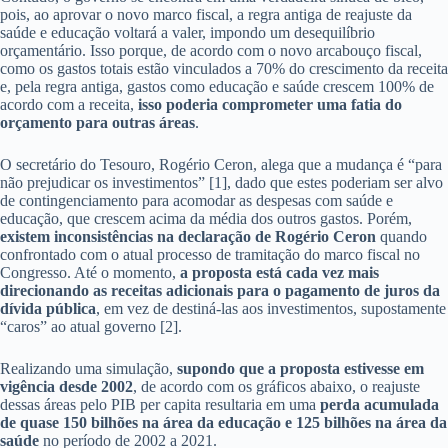
pois, ao aprovar o novo marco fiscal, a regra antiga de reajuste da
saúde e educação voltará a valer, impondo um desequilíbrio
orçamentário. Isso porque, de acordo com o novo arcabouço fiscal,
como os gastos totais estão vinculados a 70% do crescimento da receita
e, pela regra antiga, gastos como educação e saúde crescem 100% de
acordo com a receita,
isso poderia comprometer uma fatia do
orçamento para outras áreas
.
O secretário do Tesouro, Rogério Ceron, alega que a mudança é “para
não prejudicar os investimentos” [1], dado que estes poderiam ser alvo
de contingenciamento para acomodar as despesas com saúde e
educação, que crescem acima da média dos outros gastos. Porém,
existem inconsistências na declaração de Rogério Ceron
quando
confrontado com o atual processo de tramitação do marco fiscal no
Congresso. Até o momento,
a proposta está cada vez mais
direcionando as receitas adicionais para o pagamento de juros da
dívida pública
, em vez de destiná-las aos investimentos, supostamente
“caros” ao atual governo [2].
Realizando uma simulação,
supondo que a proposta estivesse em
vigência desde 2002
, de acordo com os gráficos abaixo, o reajuste
dessas áreas pelo PIB per capita resultaria em uma
perda acumulada
de quase 150 bilhões na área da educação e 125 bilhões na área da
saúde
no período de 2002 a 2021.