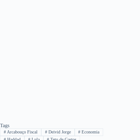
Tags
#
Arcabouço Fiscal
#
Deivid Jorge
#
Economia
#
Haddad
#
Lula
#
Teto de Gastos