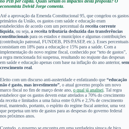
no PIB per capita. Quais seriam os impactos desta proposta? O
economista Deivid Jorge comenta
.
Até a aprovação da Emenda Constitucional 95, que congelou os gastos
primários da União, os gastos com saúde e educação eram
estabelecidos de acordo com um percentual da
receita corrente
líquida
, ou seja,
a receita tributária deduzida das transferências
constitucionais
para os estados e municípios e algumas contribuições
(contribuição patronal, FUNDEB, PIS/PASEP, etc.). Esses percentuais
consistiam em 18% para a educação e 15% para a saúde. Com a
implementação do novo regime fiscal, conhecido por “teto de gastos”,
a regra mencionada foi suspensa, resultando no reajuste das despesas
em saúde e educação apenas com base na inflação do ano anterior,
sem
crescimento real
.
Eleito com um discurso anti-austeridade e enfatizando que
“educação
não é gasto, mas investimento”
, o atual governo propôs um novo
marco fiscal no fim de março deste ano,
o qual já analisei
. Tal regra
estabelece que os gastos devem estar atrelados a 70% do crescimento
da receita e limitados a uma faixa entre 0,6% e 2,5% de crescimento
real, mantendo, portanto, o espírito do regime fiscal anterior, uma vez
que perpetua um teto de gastos para as despesas do governo federal
nos próximos anos.
Contudo, o governo se encontra em uma verdadeira sinuca de bico,