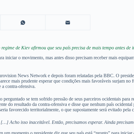
regime de Kiev afirmou que seu país precisa de mais tempo antes de ini
ra iniciar o movimento, mas antes disso precisam receber mais equipam
rovision News Network e depois foram relatadas pela BBC. O president
o parece mais prudente esperar que condições mais favoráveis surjam no
 a contra-ofensiva.
do perguntado se tem sofrido pressão de seus parceiros ocidentais para
te do resultado da contra-ofensiva e disse que nenhum país ocidental pod
ria favorecido territorialmente, o que supostamente será evitado pela c
[…] Acho isso inaceitável. Então, precisamos esperar. Ainda precisa
Em um momento o presidente diz que seu país está “pronto” para iniciar