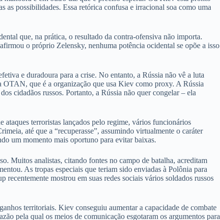
as as possibilidades. Essa retórica confusa e irracional soa como uma
dental que, na prática, o resultado da contra-ofensiva não importa.
 afirmou o próprio Zelensky, nenhuma potência ocidental se opõe a isso
tiva e duradoura para a crise. No entanto, a Rússia não vê a luta
m a OTAN, que é a organização que usa Kiev como proxy. A Rússia
os cidadãos russos. Portanto, a Rússia não quer congelar – ela
ataques terroristas lançados pelo regime, vários funcionários
imeia, até que a “recuperasse”, assumindo virtualmente o caráter
ando um momento mais oportuno para evitar baixas.
so. Muitos analistas, citando fontes no campo de batalha, acreditam
mentou. As tropas especiais que teriam sido enviadas à Polônia para
up recentemente mostrou em suas redes sociais vários soldados russos
r ganhos territoriais. Kiev conseguiu aumentar a capacidade de combate
s, razão pela qual os meios de comunicação esgotaram os argumentos para