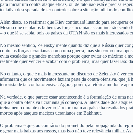
para iniciar um contra-ataque eficaz, ou de fato não está e precisa esp
tentativa desesperada de ter controle sobre a situação militar do confli
Além disso, ao reafirmar que Kiev continuará lutando para recuperar os 
Mesmo que os planos falhem, as forças ucranianas continuarão sendo for
– o que já se sabia, pois os países da OTAN são os mais interessados e
No mesmo sentido, Zelensky mente quando diz que a Rússia quer congela
contra as forças ucranianas como uma guerra, mas sim como uma opera
evita escaladas e grandes manobras porque quer evitar ao máximo a mor
realmente quer vencer e acabar com o problema, mas quer fazer isso da
No entanto, o que é mais interessante no discurso de Zelensky é ver co
afirmaram que os movimentos faziam parte da contra-ofensiva, que já h
terrorista de tal contra-ofensiva. Agora, porém, a retórica mudou e 
Na verdade, o que parece estar acontecendo é a formulação de uma narra
que a contra-ofensiva ucraniana já começou. A intensidade dos ataques d
treinamento durante o inverno já retornaram ao país e há resultados p
mortos após ataques maciços ucranianos em Bakhmut.
O problema é que, ao contrário do prometido pela propaganda do regime,
e gerar mais baixas aos russos, mas isso não teve relevância militar. 