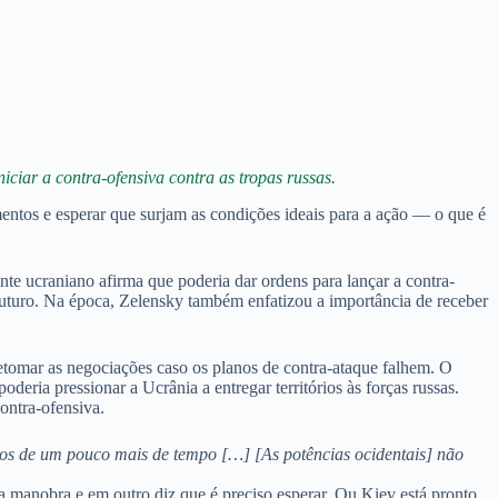
ciar a contra-ofensiva contra as tropas russas.
entos e esperar que surjam as condições ideais para a ação — o que é
e ucraniano afirma que poderia dar ordens para lançar a contra-
 futuro. Na época, Zelensky também enfatizou a importância de receber
 retomar as negociações caso os planos de contra-ataque falhem. O
eria pressionar a Ucrânia a entregar territórios às forças russas.
ontra-ofensiva.
mos de um pouco mais de tempo […] [As potências ocidentais] não
 a manobra e em outro diz que é preciso esperar. Ou Kiev está pronto