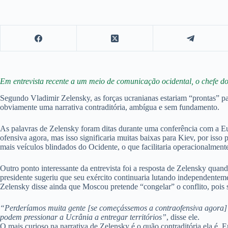
Em entrevista recente a um meio de comunicação ocidental, o chefe do 
Segundo Vladimir Zelensky, as forças ucranianas estariam “prontas” pa
obviamente uma narrativa contraditória, ambígua e sem fundamento.
As palavras de Zelensky foram ditas durante uma conferência com a Eu
ofensiva agora, mas isso significaria muitas baixas para Kiev, por iss
mais veículos blindados do Ocidente, o que facilitaria operacionalmente
Outro ponto interessante da entrevista foi a resposta de Zelensky quan
presidente sugeriu que seu exército continuaria lutando independentemen
Zelensky disse ainda que Moscou pretende “congelar” o conflito, pois se
“Perderíamos muita gente [se começássemos a contraofensiva agora] 
podem pressionar a Ucrânia a entregar territórios”
, disse ele.
O mais curioso na narrativa de Zelensky é o quão contraditória ela é. 