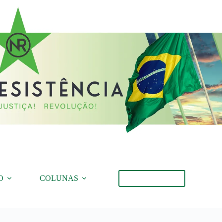
O
COLUNAS
Torne-se Membro