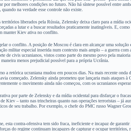
erar por melhores condições no futuro. Não há síntese possível entre amb
to, quando na verdade esse controle não existe.
territórios liberados pela Rússia, Zelensky deixa claro para a mídia oci
çadas a lutar e a buscar resultados praticamente inatingíveis. E, como
m manter Kiev ativa no conflito.
r o conflito. A posição de Moscou é clara em alcançar uma solução efe
ção militar especial inserida num contexto mais amplo – a guerra co
te de civis ucranianos, vistos como parte do mesmo povo pela maioria d
 maneira menos prejudicial possível para a própria Ucrânia.
mo a retórica ucraniana mudou em poucos dias. Na mais recente onda de 
avia começado. Zelensky ainda prometeu que lançaria mais ataques à Cr
aparentemente o movimento ainda não começou, com os ucranianos esper
tiva por parte de Zelensky e da mídia ocidental para disfarçar o fracas
e Kiev – tanto nas trincheiras quanto nas operações terroristas – já au
ráticos de seu trabalho. Por exemplo, o chefe do PMC russo Wagner Gro
 esta contra-ofensiva tem sido fraca, ineficiente e incapaz de garanti
As forças do regime continuam incapazes de capturar e ocupar território