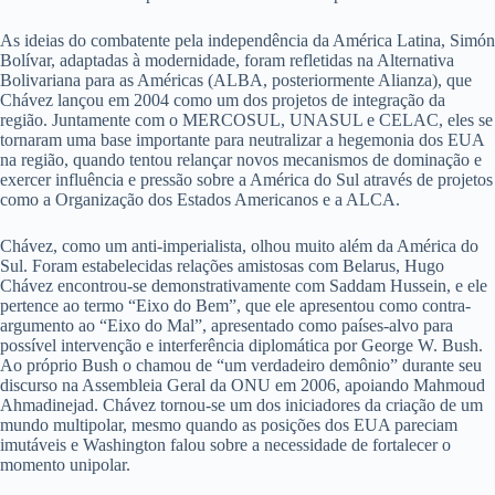
As ideias do combatente pela independência da América Latina, Simón
Bolívar, adaptadas à modernidade, foram refletidas na Alternativa
Bolivariana para as Américas (ALBA, posteriormente Alianza), que
Chávez lançou em 2004 como um dos projetos de integração da
região. Juntamente com o MERCOSUL, UNASUL e CELAC, eles se
tornaram uma base importante para neutralizar a hegemonia dos EUA
na região, quando tentou relançar novos mecanismos de dominação e
exercer influência e pressão sobre a América do Sul através de projetos
como a Organização dos Estados Americanos e a ALCA.
Chávez, como um anti-imperialista, olhou muito além da América do
Sul. Foram estabelecidas relações amistosas com Belarus, Hugo
Chávez encontrou-se demonstrativamente com Saddam Hussein, e ele
pertence ao termo “Eixo do Bem”, que ele apresentou como contra-
argumento ao “Eixo do Mal”, apresentado como países-alvo para
possível intervenção e interferência diplomática por George W. Bush.
Ao próprio Bush o chamou de “um verdadeiro demônio” durante seu
discurso na Assembleia Geral da ONU em 2006, apoiando Mahmoud
Ahmadinejad. Chávez tornou-se um dos iniciadores da criação de um
mundo multipolar, mesmo quando as posições dos EUA pareciam
imutáveis e Washington falou sobre a necessidade de fortalecer o
momento unipolar.