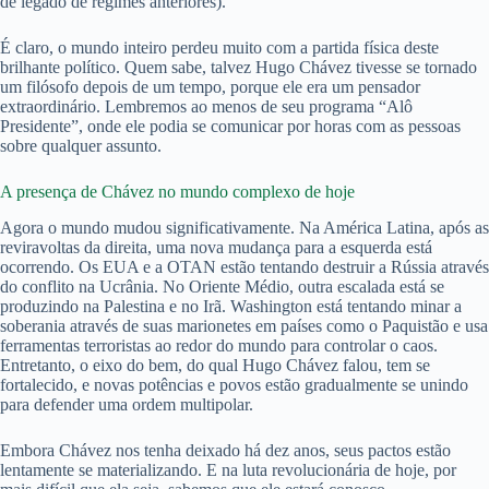
de legado de regimes anteriores).
É claro, o mundo inteiro perdeu muito com a partida física deste
brilhante político. Quem sabe, talvez Hugo Chávez tivesse se tornado
um filósofo depois de um tempo, porque ele era um pensador
extraordinário. Lembremos ao menos de seu programa “Alô
Presidente”, onde ele podia se comunicar por horas com as pessoas
sobre qualquer assunto.
A presença de Chávez no mundo complexo de hoje
Agora o mundo mudou significativamente. Na América Latina, após as
reviravoltas da direita, uma nova mudança para a esquerda está
ocorrendo. Os EUA e a OTAN estão tentando destruir a Rússia através
do conflito na Ucrânia. No Oriente Médio, outra escalada está se
produzindo na Palestina e no Irã. Washington está tentando minar a
soberania através de suas marionetes em países como o Paquistão e usa
ferramentas terroristas ao redor do mundo para controlar o caos.
Entretanto, o eixo do bem, do qual Hugo Chávez falou, tem se
fortalecido, e novas potências e povos estão gradualmente se unindo
para defender uma ordem multipolar.
Embora Chávez nos tenha deixado há dez anos, seus pactos estão
lentamente se materializando. E na luta revolucionária de hoje, por