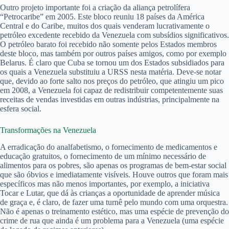
Outro projeto importante foi a criação da aliança petrolífera
“Petrocaribe” em 2005. Este bloco reuniu 18 países da América
Central e do Caribe, muitos dos quais venderam lucrativamente o
petróleo excedente recebido da Venezuela com subsídios significativos.
O petróleo barato foi recebido não somente pelos Estados membros
deste bloco, mas também por outros países amigos, como por exemplo
Belarus. É claro que Cuba se tornou um dos Estados subsidiados para
os quais a Venezuela substituiu a URSS nesta matéria. Deve-se notar
que, devido ao forte salto nos preços do petróleo, que atingiu um pico
em 2008, a Venezuela foi capaz de redistribuir competentemente suas
receitas de vendas investidas em outras indústrias, principalmente na
esfera social.
Transformações na Venezuela
A erradicação do analfabetismo, o fornecimento de medicamentos e
educação gratuitos, o fornecimento de um mínimo necessário de
alimentos para os pobres, são apenas os programas de bem-estar social
que são óbvios e imediatamente visíveis. Houve outros que foram mais
específicos mas não menos importantes, por exemplo, a iniciativa
Tocar e Lutar, que dá às crianças a oportunidade de aprender música
de graça e, é claro, de fazer uma turnê pelo mundo com uma orquestra.
Não é apenas o treinamento estético, mas uma espécie de prevenção do
crime de rua que ainda é um problema para a Venezuela (uma espécie