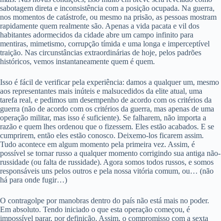
sabotagem direta e inconsistência com a posição ocupada. Na guerra,
nos momentos de catástrofe, ou mesmo na prisão, as pessoas mostram
rapidamente quem realmente são. Apenas a vida pacata e vil dos
habitantes adormecidos da cidade abre um campo infinito para
mentiras, mimetismo, corrupção tímida e uma longa e imperceptível
traição. Nas circunstâncias extraordinárias de hoje, pelos padrões
históricos, vemos instantaneamente quem é quem.
Isso é fácil de verificar pela experiência: damos a qualquer um, mesmo
aos representantes mais inúteis e malsucedidos da elite atual, uma
tarefa real, e pedimos um desempenho de acordo com os critérios da
guerra (não de acordo com os critérios da guerra, mas apenas de uma
operação militar, mas isso é suficiente). Se falharem, não importa a
razão e quem lhes ordenou que o fizessem. Eles estão acabados. E se
cumprirem, então eles estão conosco. Deixemo-los ficarem assim.
Tudo acontece em algum momento pela primeira vez. Assim, é
possível se tornar russo a qualquer momento corrigindo sua antiga não-
russidade (ou falta de russidade). Agora somos todos russos, e somos
responsáveis uns pelos outros e pela nossa vitória comum, ou… (não
há para onde fugir…)
O contragolpe por manobras dentro do país não está mais no poder.
Em absoluto. Tendo iniciado o que esta operação começou, é
impossível parar, por definição. Assim, o compromisso com a sexta