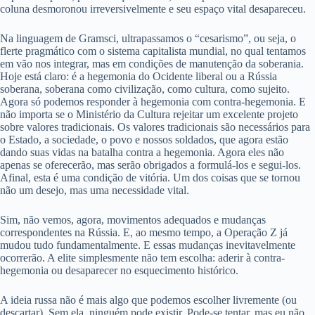
coluna desmoronou irreversivelmente e seu espaço vital desapareceu.
Na linguagem de Gramsci, ultrapassamos o “cesarismo”, ou seja, o
flerte pragmático com o sistema capitalista mundial, no qual tentamos
em vão nos integrar, mas em condições de manutenção da soberania.
Hoje está claro: é a hegemonia do Ocidente liberal ou a Rússia
soberana, soberana como civilização, como cultura, como sujeito.
Agora só podemos responder à hegemonia com contra-hegemonia. E
não importa se o Ministério da Cultura rejeitar um excelente projeto
sobre valores tradicionais. Os valores tradicionais são necessários para
o Estado, a sociedade, o povo e nossos soldados, que agora estão
dando suas vidas na batalha contra a hegemonia. Agora eles não
apenas se oferecerão, mas serão obrigados a formulá-los e segui-los.
Afinal, esta é uma condição de vitória. Um dos coisas que se tornou
não um desejo, mas uma necessidade vital.
Sim, não vemos, agora, movimentos adequados e mudanças
correspondentes na Rússia. E, ao mesmo tempo, a Operação Z já
mudou tudo fundamentalmente. E essas mudanças inevitavelmente
ocorrerão. A elite simplesmente não tem escolha: aderir à contra-
hegemonia ou desaparecer no esquecimento histórico.
A ideia russa não é mais algo que podemos escolher livremente (ou
descartar). Sem ela, ninguém pode existir. Pode-se tentar, mas eu não