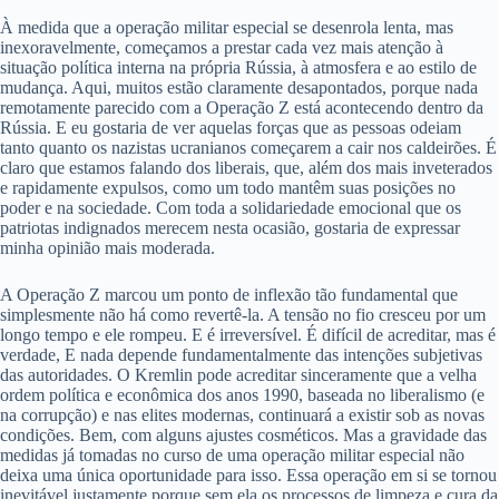
À medida que a operação militar especial se desenrola lenta, mas
inexoravelmente, começamos a prestar cada vez mais atenção à
situação política interna na própria Rússia, à atmosfera e ao estilo de
mudança. Aqui, muitos estão claramente desapontados, porque nada
remotamente parecido com a Operação Z está acontecendo dentro da
Rússia. E eu gostaria de ver aquelas forças que as pessoas odeiam
tanto quanto os nazistas ucranianos começarem a cair nos caldeirões. É
claro que estamos falando dos liberais, que, além dos mais inveterados
e rapidamente expulsos, como um todo mantêm suas posições no
poder e na sociedade. Com toda a solidariedade emocional que os
patriotas indignados merecem nesta ocasião, gostaria de expressar
minha opinião mais moderada.
A Operação Z marcou um ponto de inflexão tão fundamental que
simplesmente não há como revertê-la. A tensão no fio cresceu por um
longo tempo e ele rompeu. E é irreversível. É difícil de acreditar, mas é
verdade, E nada depende fundamentalmente das intenções subjetivas
das autoridades. O Kremlin pode acreditar sinceramente que a velha
ordem política e econômica dos anos 1990, baseada no liberalismo (e
na corrupção) e nas elites modernas, continuará a existir sob as novas
condições. Bem, com alguns ajustes cosméticos. Mas a gravidade das
medidas já tomadas no curso de uma operação militar especial não
deixa uma única oportunidade para isso. Essa operação em si se tornou
inevitável justamente porque sem ela os processos de limpeza e cura da