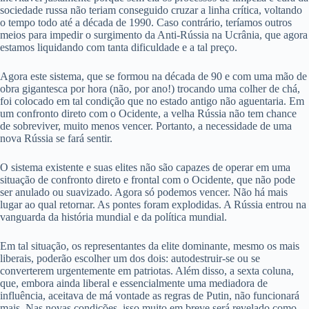
sociedade russa não teriam conseguido cruzar a linha crítica, voltando
o tempo todo até a década de 1990. Caso contrário, teríamos outros
meios para impedir o surgimento da Anti-Rússia na Ucrânia, que agora
estamos liquidando com tanta dificuldade e a tal preço.
Agora este sistema, que se formou na década de 90 e com uma mão de
obra gigantesca por hora (não, por ano!) trocando uma colher de chá,
foi colocado em tal condição que no estado antigo não aguentaria. Em
um confronto direto com o Ocidente, a velha Rússia não tem chance
de sobreviver, muito menos vencer. Portanto, a necessidade de uma
nova Rússia se fará sentir.
O sistema existente e suas elites não são capazes de operar em uma
situação de confronto direto e frontal com o Ocidente, que não pode
ser anulado ou suavizado. Agora só podemos vencer. Não há mais
lugar ao qual retornar. As pontes foram explodidas. A Rússia entrou na
vanguarda da história mundial e da política mundial.
Em tal situação, os representantes da elite dominante, mesmo os mais
liberais, poderão escolher um dos dois: autodestruir-se ou se
converterem urgentemente em patriotas. Além disso, a sexta coluna,
que, embora ainda liberal e essencialmente uma mediadora de
influência, aceitava de má vontade as regras de Putin, não funcionará
mais. Nas novas condições, isso muito em breve será revelado como