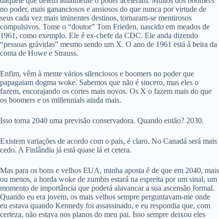
daquele que detém atualmente o poder aceleram. Muitos dos boomers
no poder, mais gananciosos e ansiosos do que nunca por virtude de
seus cada vez mais iminentes destinos, tornaram-se mentirosos
compulsivos. Tome o “doutor” Tom Frieden, nascido em meados de
1961, como exemplo. Ele é ex-chefe da CDC. Ele anda dizendo
“pessoas grávidas” mesmo sendo um X. O ano de 1961 está à beira da
conta de Howe e Strauss.
Enfim, vêm à mente vários silenciosos e boomers no poder que
papagaiam dogma woke. Sabemos que não é sincero, mas eles o
fazem, encorajando os cortes mais novos. Os X o fazem mais do que
os boomers e os millennials ainda mais.
Isso torna 2040 uma previsão conservadora. Quando então? 2030.
Existem variações de acordo com o país, é claro. No Canadá será mais
cedo. A Finlândia já está quase lá et cetera.
Mas para os bons e velhos EUA, minha aposta é de que em 2040, mais
ou menos, a horda woke de zumbis estará na espreita por um sinal, um
momento de importância que poderá alavancar a sua ascensão formal.
Quando eu era jovem, os mais velhos sempre perguntavam-me onde
eu estava quando Kennedy foi assassinado, e eu respondia que, com
certeza, não estava nos planos do meu pai. Isso sempre deixou eles