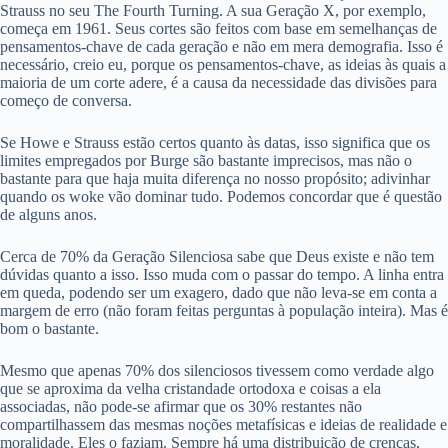
Strauss no seu The Fourth Turning. A sua Geração X, por exemplo,
começa em 1961. Seus cortes são feitos com base em semelhanças de
pensamentos-chave de cada geração e não em mera demografia. Isso é
necessário, creio eu, porque os pensamentos-chave, as ideias às quais a
maioria de um corte adere, é a causa da necessidade das divisões para
começo de conversa.
Se Howe e Strauss estão certos quanto às datas, isso significa que os
limites empregados por Burge são bastante imprecisos, mas não o
bastante para que haja muita diferença no nosso propósito; adivinhar
quando os woke vão dominar tudo. Podemos concordar que é questão
de alguns anos.
Cerca de 70% da Geração Silenciosa sabe que Deus existe e não tem
dúvidas quanto a isso. Isso muda com o passar do tempo. A linha entra
em queda, podendo ser um exagero, dado que não leva-se em conta a
margem de erro (não foram feitas perguntas à população inteira). Mas é
bom o bastante.
Mesmo que apenas 70% dos silenciosos tivessem como verdade algo
que se aproxima da velha cristandade ortodoxa e coisas a ela
associadas, não pode-se afirmar que os 30% restantes não
compartilhassem das mesmas noções metafísicas e ideias de realidade e
moralidade. Eles o faziam. Sempre há uma distribuição de crenças,