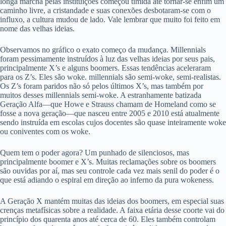
longa marcha pelas instituições começou tímida até tornar-se enfim um
caminho livre, a cristandade e suas conexões desbotaram-se com o
influxo, a cultura mudou de lado. Vale lembrar que muito foi feito em
nome das velhas ideias.
Observamos no gráfico o exato começo da mudança. Millennials
foram pessimamente instruídos à luz das velhas ideias por seus pais,
principalmente X’s e alguns boomers. Essas tendências aceleraram
para os Z’s. Eles são woke. millennials são semi-woke, semi-realistas.
Os Z’s foram paridos não só pelos últimos X’s, mas também por
muitos desses millennials semi-woke. A estranhamente batizada
Geração Alfa—que Howe e Strauss chamam de Homeland como se
fosse a nova geração—que nasceu entre 2005 e 2010 está atualmente
sendo instruída em escolas cujos docentes são quase inteiramente woke
ou coniventes com os woke.
Quem tem o poder agora? Um punhado de silenciosos, mas
principalmente boomer e X’s. Muitas reclamações sobre os boomers
são ouvidas por aí, mas seu controle cada vez mais senil do poder é o
que está adiando o espiral em direção ao inferno da pura wokeness.
A Geração X mantém muitas das ideias dos boomers, em especial suas
crenças metafísicas sobre a realidade. A faixa etária desse coorte vai do
princípio dos quarenta anos até cerca de 60. Eles também controlam