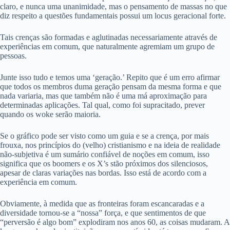
claro, e nunca uma unanimidade, mas o pensamento de massas no que
diz respeito a questões fundamentais possui um locus geracional forte.
Tais crenças são formadas e aglutinadas necessariamente através de
experiências em comum, que naturalmente agremiam um grupo de
pessoas.
Junte isso tudo e temos uma ‘geração.’ Repito que é um erro afirmar
que todos os membros duma geração pensam da mesma forma e que
nada variaria, mas que também não é uma má aproximação para
determinadas aplicações. Tal qual, como foi supracitado, prever
quando os woke serão maioria.
Se o gráfico pode ser visto como um guia e se a crença, por mais
frouxa, nos princípios do (velho) cristianismo e na ideia de realidade
não-subjetiva é um sumário confiável de noções em comum, isso
significa que os boomers e os X’s stão próximos dos silenciosos,
apesar de claras variações nas bordas. Isso está de acordo com a
experiência em comum.
Obviamente, à medida que as fronteiras foram escancaradas e a
diversidade tornou-se a “nossa” força, e que sentimentos de que
“perversão é algo bom” explodiram nos anos 60, as coisas mudaram. A