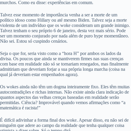
murchos. Como eu disse: experiências em comum.
Talvez esse momento de importância venha a ser a morte de um
político idoso como Hillary ou até mesmo Biden. Talvez seja a morte
violenta de um indivíduo que os woke consideram um grande inimigo.
Talvez tenham o seu próprio 6 de janeiro, desta vez mais sério. Pode
ser um momento conjurado por nada além de puro hype momentâneo.
Não sei. Estou só cuspindo cenários.
Seja o que for, seria visto como a “hora H” por ambos os lados da
divisa. Os poucos que ainda se mantiverem firmes nas suas crenças
com base em realidade não só se tornariam renegados, mas finalmente
admitiriam que deveriam forjar a sua própria longa marcha (coisa na
qual já deveriam estar empenhados agora).
Os wokes ainda não têm um dogma inteiramente fixo. Eles têm muitas
autocontradições e richas internas. Não existe ainda clara indicação de
quantos aspectos das velhas crenças baseadas em realidade serão
permitidas. Ciência? Improvável quando vemos afirmações como “a
matemática é racista!”
É difícil adivinhar a forma final dos woke. Apesar disso, eu não sei de
ninguém que adere ao campo da realidade que tenha qualquer coisa
otimista a dizer sobre. Só o tempo dirá.