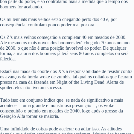
boa parte do poder, e só controlarão mais à medida que o tempo dos
boomers for acabando.
Os millennials mais velhos estão chegando perto dos 40 e, por
consequência, controlam pouco poder real por ora.
Os Z’s mais velhos começarão a completar 40 em meados de 2030.
Até mesmo os mais novos dos boomers terá chegado 70 anos no ano
de 2030, o que não é uma posição favorável ao poder. De qualquer
forma, a maioria dos boomers já terá seus 80 anos completos ou será
falecida.
Estará nas mãos do coorte dos X’s a responsabilidade de resistir contra
os avanços da horda woke de zumbis, tal qual os coitados que ficaram
presos na casa da fazenda em Night of the Living Dead. Alerta de
spoiler: eles não tiveram sucesso.
Tudo isso em conjunto indica que, se nada de significativo a mais
acontecer—uma grande e monstruosa presunção—, os woke
conseguirão o prêmio em meados de 2040, logo após o grosso da
Geração Alfa tornar-se maioria.
Uma infinidade de coisas pode acelerar ou adiar isso. As atitudes